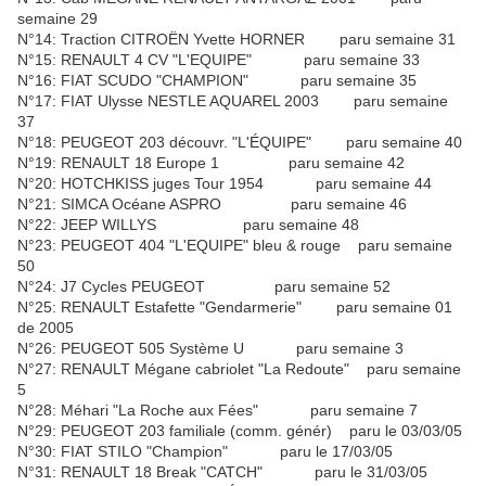
semaine 29
N°14: Traction CITROËN Yvette HORNER paru semaine 31
N°15: RENAULT 4 CV "L'EQUIPE" paru semaine 33
N°16: FIAT SCUDO "CHAMPION" paru semaine 35
N°17: FIAT Ulysse NESTLE AQUAREL 2003 paru semaine
37
N°18: PEUGEOT 203 découvr. "L'ÉQUIPE" paru semaine 40
N°19: RENAULT 18 Europe 1 paru semaine 42
N°20: HOTCHKISS juges Tour 1954 paru semaine 44
N°21: SIMCA Océane ASPRO paru semaine 46
N°22: JEEP WILLYS paru semaine 48
N°23: PEUGEOT 404 "L'EQUIPE" bleu & rouge paru semaine
50
N°24: J7 Cycles PEUGEOT paru semaine 52
N°25: RENAULT Estafette "Gendarmerie" paru semaine 01
de 2005
N°26: PEUGEOT 505 Système U paru semaine 3
N°27: RENAULT Mégane cabriolet "La Redoute" paru semaine
5
N°28: Méhari "La Roche aux Fées" paru semaine 7
N°29: PEUGEOT 203 familiale (comm. génér) paru le 03/03/05
N°30: FIAT STILO "Champion" paru le 17/03/05
N°31: RENAULT 18 Break "CATCH" paru le 31/03/05