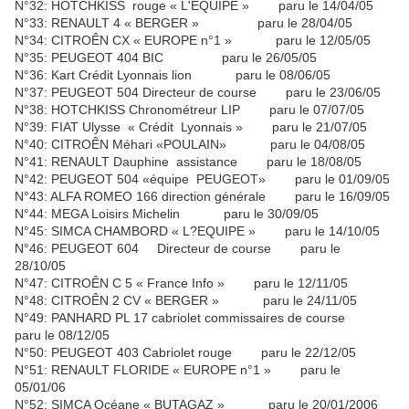
N°32: HOTCHKISS rouge « L'ÉQUIPE » paru le 14/04/05
N°33: RENAULT 4 « BERGER » paru le 28/04/05
N°34: CITROÊN CX « EUROPE n°1 » paru le 12/05/05
N°35: PEUGEOT 404 BIC paru le 26/05/05
N°36: Kart Crédit Lyonnais lion paru le 08/06/05
N°37: PEUGEOT 504 Directeur de course paru le 23/06/05
N°38: HOTCHKISS Chronométreur LIP paru le 07/07/05
N°39: FIAT Ulysse « Crédit Lyonnais » paru le 21/07/05
N°40: CITROÊN Méhari «POULAIN» paru le 04/08/05
N°41: RENAULT Dauphine assistance paru le 18/08/05
N°42: PEUGEOT 504 «équipe PEUGEOT» paru le 01/09/05
N°43: ALFA ROMEO 166 direction générale paru le 16/09/05
N°44: MEGA Loisirs Michelin paru le 30/09/05
N°45: SIMCA CHAMBORD « L?EQUIPE » paru le 14/10/05
N°46: PEUGEOT 604 Directeur de course paru le
28/10/05
N°47: CITROÊN C 5 « France Info » paru le 12/11/05
N°48: CITROÊN 2 CV « BERGER » paru le 24/11/05
N°49: PANHARD PL 17 cabriolet commissaires de course
paru le 08/12/05
N°50: PEUGEOT 403 Cabriolet rouge paru le 22/12/05
N°51: RENAULT FLORIDE « EUROPE n°1 » paru le
05/01/06
N°52: SIMCA Océane « BUTAGAZ » paru le 20/01/2006