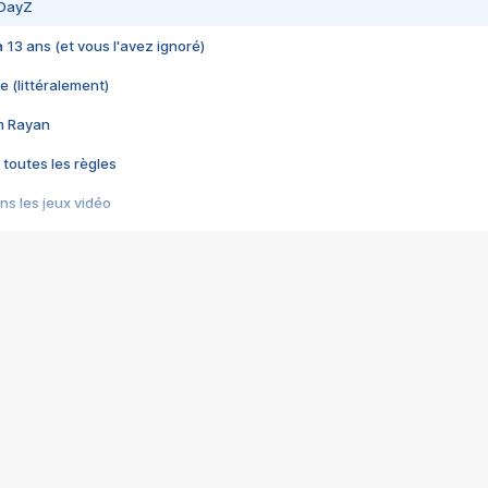
 DayZ
 a 13 ans (et vous l'avez ignoré)
e (littéralement)
im Rayan
 toutes les règles
s les jeux vidéo
us choquant de Rockstar ? - Le scandale BULLY
e plus moche de Steam
du RÊVE tourne au CAUCHEMAR
pendant 8 heures
it… à tort
umiliés par un jeu vidéo
ire - Final Fantasy 8