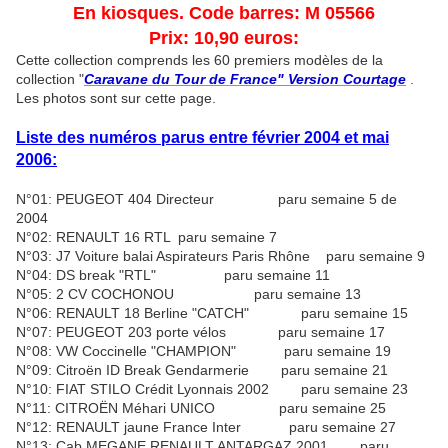
En kiosques. Code barres: M 05566
Prix: 10,90 euros:
Cette collection comprends les 60 premiers modèles de la
collection "
Caravane du Tour de France" Version Courtage
.
Les photos sont sur cette page.
Liste des numéros parus entre février 2004 et mai
2006:
N°01: PEUGEOT 404 Directeur paru semaine 5 de
2004
N°02: RENAULT 16 RTL paru semaine 7
N°03: J7 Voiture balai Aspirateurs Paris Rhône paru semaine 9
N°04: DS break "RTL" paru semaine 11
N°05: 2 CV COCHONOU paru semaine 13
N°06: RENAULT 18 Berline "CATCH" paru semaine 15
N°07: PEUGEOT 203 porte vélos paru semaine 17
N°08: VW Coccinelle "CHAMPION" paru semaine 19
N°09: Citroën ID Break Gendarmerie paru semaine 21
N°10: FIAT STILO Crédit Lyonnais 2002 paru semaine 23
N°11: CITROËN Méhari UNICO paru semaine 25
N°12: RENAULT jaune France Inter paru semaine 27
N°13: Cab MEGANE RENAULT ANTARGAZ 2001 paru