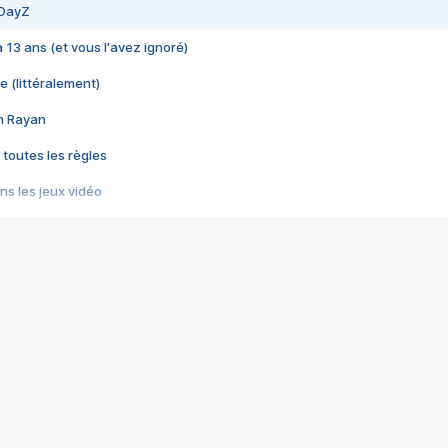
 DayZ
 a 13 ans (et vous l'avez ignoré)
e (littéralement)
im Rayan
 toutes les règles
s les jeux vidéo
us choquant de Rockstar ? - Le scandale BULLY
e plus moche de Steam
du RÊVE tourne au CAUCHEMAR
pendant 8 heures
it… à tort
umiliés par un jeu vidéo
ire - Final Fantasy 8