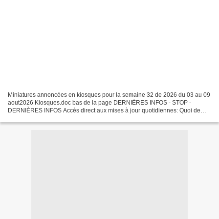
Miniatures annoncées en kiosques pour la semaine 32 de 2026 du 03 au 09
aout2026 Kiosques.doc bas de la page DERNIÈRES INFOS - STOP -
DERNIÈRES INFOS Accès direct aux mises à jour quotidiennes: Quoi de
neuf ? Par respect pour le travail effectué , ceux...