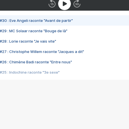
#30 : Eve Angeli raconte "Avant de partir"
#29 : MC Solaar raconte "Bouge de là"
28 : Lorie raconte "Je vais vite"
#27 : Christophe Willem raconte "Jacques a dit"
#26 : Chimène Badi raconte "Entre nous"
#25 : Indochine raconte "3e sexe"
#24 : Zaho raconte "C'est chelou"
#23 : Patrick Bruel raconte "Au café des délices"
#22 : Kyo raconte "Le chemin"
#21 : Nolwenn Leroy raconte "Cassé"
#20 : Patrick Hernandez raconte "Born to be alive"