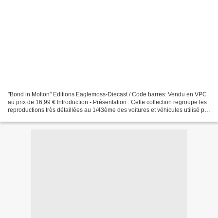
"Bond in Motion" Editions Eaglemoss-Diecast / Code barres: Vendu en VPC
au prix de 16,99 € Introduction - Présentation : Cette collection regroupe les
reproductions très détaillées au 1/43ème des voitures et véhicules utilisé par
le célèbre agent secret....