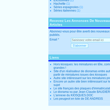
Exclusivités
(1)
Hachette
(1)
Séries espagnoles
(1)
Séries italiennes
(1)
Recevez Les Annonces De Nouvea
Articles
Abonnez-vous pour être averti des nouveaux 
publiés.
Email
Liens
Hors kiosques: les miniatures en tôle, co
grandes !
Site d'un réalisateur de dioramas entre au
partir de miniatures issues des kiosques
Autre site intéressant sur les miniatures p
Encore un autre site bien intéressant sur
sujet
Le site français des plaques d'immatricula
Le diorama vu par Jean-Claude BAUDIER
L'annexe du KIOSQUES.DOC
Les peugeot en tole de DE ANDREIS