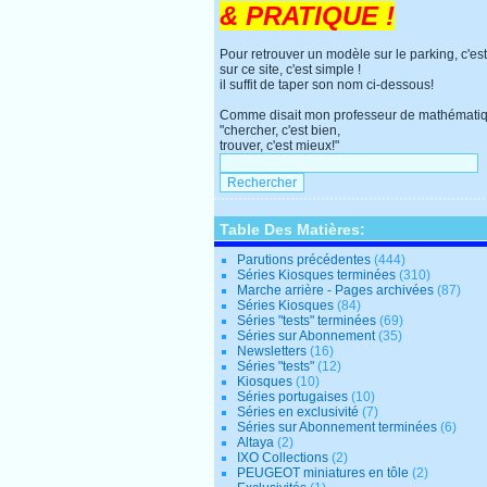
& PRATIQUE !
Pour retrouver un modèle sur le parking, c'est
sur ce site, c'est simple !
il suffit de taper son nom ci-dessous!
Comme disait mon professeur de mathématiq
"chercher, c'est bien,
trouver, c'est mieux!"
Table Des Matières:
Parutions précédentes
(444)
Séries Kiosques terminées
(310)
Marche arrière - Pages archivées
(87)
Séries Kiosques
(84)
Séries "tests" terminées
(69)
Séries sur Abonnement
(35)
Newsletters
(16)
Séries "tests"
(12)
Kiosques
(10)
Séries portugaises
(10)
Séries en exclusivité
(7)
Séries sur Abonnement terminées
(6)
Altaya
(2)
IXO Collections
(2)
PEUGEOT miniatures en tôle
(2)