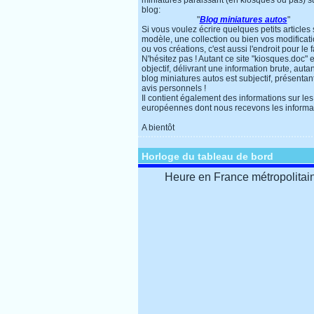
miniatures paraissant (en kiosques ou pas) s
blog:
"
Blog miniatures autos
"
Si vous voulez écrire quelques petits articles
modèle, une collection ou bien vos modificat
ou vos créations, c'est aussi l'endroit pour le f
N'hésitez pas ! Autant ce site "kiosques.doc" e
objectif, délivrant une information brute, autan
blog miniatures autos est subjectif, présentan
avis personnels !
Il contient également des informations sur les
européennes dont nous recevons les informa
A bientôt
Horloge du tableau de bord
Heure en France métropolitai