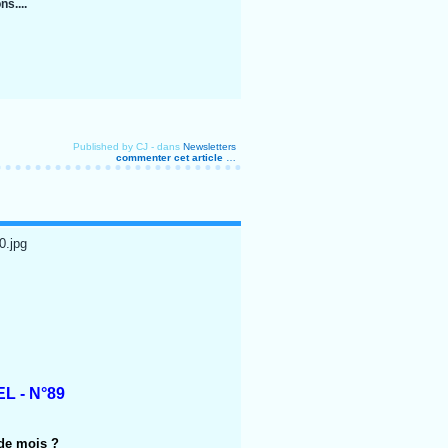
s....
Published by CJ
-
dans
Newsletters
commenter cet article
…
L - N°89
de mois ?