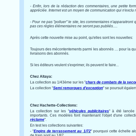
- Enfin, lors de la rédaction des commentaires, une petite for
appréciée. Internet est un moyen de communication qui n'exclu ni 
- Pour ne pas "polluer" le site, les commentaires n'apparaitront 
pas ces règles élémentaires ne seront pas publiés.....
Après cette nouvelle mise au point, qu'elles sont les nouvelles:
Toujours des mécontentements parmi les abonnés .... pour la qua
livraisons des abonnés.
Si les éditeurs veulent s'exprimer, ils peuvent le faire...
Chez Altaya:
La collection au 1/43ème sur les "
chars de combats de la seco
La collection "
Semi remorques d'exception
" se poursuit égale
Chez Hachette-Collections:
La collection sur les "
véhicules publicitaires
" à été lancée
importants. Ces modèles font maintenant l'objet d'une collecti
réclame
".
En test les collections suivantes:
- "
Engins de terrassement au 1/72
" pourquoi cette échelle 
de train sont au 1/87.