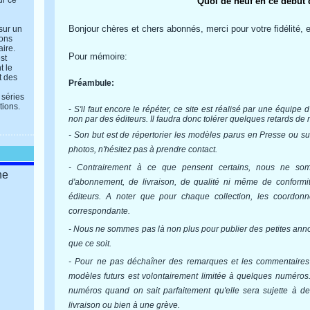
ur ce
Quoi de neuf en ce début 
Bonjour chères et chers abonnés,
merci pour votre fidélité, 
 sur un
ions
aire.
Pour mémoire:
st
t le
t des
Préambule:
 séries
tions.
-
S'il faut encore le répéter, ce site est réalisé par une équip
non par des éditeurs. Il faudra donc tolérer quelques retards de 
- Son but est de répertorier les modèles parus en Presse ou 
photos, n'hésitez pas à prendre contact.
- Contrairement à ce que pensent certains, nous ne so
ne
d'abonnement, de livraison, de qualité ni même de conformité
éditeurs. A noter que pour chaque collection, les coordonn
correspondante.
- Nous ne sommes pas là non plus pour publier des petites anno
que ce soit.
- Pour ne pas déchaîner des remarques et les commentaires 
modèles futurs est volontairement limitée à quelques numéros
numéros quand on sait parfaitement qu'elle sera sujette à des
livraison ou bien à une grève.