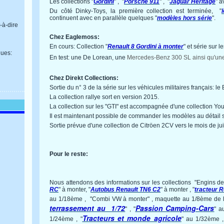
Les collections "
Gordini
" , "
Porsche 911
" , "
Jaguar Heritage
" a
Du côté Dinky-Toys, la première collection est terminée, "
continuent avec en parallèle quelques "
modèles hors série
".
-à-dire
Chez Eaglemoss:
En cours: Collection "
Renault 8 Gordini à monter
" et série sur le
ues:
En test: une De Lorean, une
Mercedes-Benz 300 SL
ainsi qu'
un
Chez Direkt Collections:
Sortie du n° 3 de la série sur les véhicules militaires français: l
La collection rallye sort en version 2015.
La collection sur les "GTI" est accompagnée d'une collection You
Il est maintenant possible de commander les modèles au détail s
Sortie prévue d'une collection de Citröen 2CV vers le mois de jui
Pour le reste:
Nous attendons des informations sur les collections "Engins d
RC
" à monter, "
Autobus Renault TN6 C2
" à monter , "
tracteur 
au 1/18ème , "Combi VW à monter" , maquette au 1/8ème de l
terrassement au 1/72
Passion Camping-Cars
" , "
" a
Tracteurs et monde agricole
1/24ème , "
" au 1/32ème ,