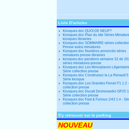
Liste D'articles
Kiosques.doc QUOI DE NEUF?
Kiosques.doc Plan du site Séries Miniatur
kiosques librairies
Kiosques.doc SOMMAIRE séries collectio
Presse autos miniatures
Kiosques.doc Numéros annoncés séries
miniatures presse librairies
kiosques.doc parutions semaine 32 de 20
séries miniatures-presse
Kiosques.doc Les Monoplaces Légendaire
Série collection presse
Kiosques.doc Construisez la La Renault 5
Série kiosque
Kiosques.doc Les Grandes Ferrari F1 1.2 -
collection presse
Kiosques.doc Ducati Desmosedici GP25 1.
Série collection presse
Kiosques.doc Fast & Furious 1/43 1.4 - Sé
collection presse
S'y retrouver sur le parking
NOUVEAU