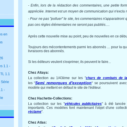
- Enfin, lors de la rédaction des commentaires, une petite for
appréciée. Internet est un moyen de communication qui n'exclu ni 
- Pour ne pas "polluer" le site, les commentaires n'apparaitront 
pas ces règles élémentaires ne seront pas publiés.....
es en
Après cette nouvelle mise au point, peu de nouvelles en ce débu
ns
Toujours des mécontentements parmi les abonnés .... pour la qua
livraisons des abonnés.
26
Si les éditeurs veulent s'exprimer, ils peuvent le faire...
s 1.1 -
Chez Altaya:
 TL 1.1
La collection au 1/43ème sur les "
chars de combats de l
 Série
Semi remorques d'exception
les
"
" se poursuivent ave
modèle qui mettent en défaut le site de l'éditeur.
1 -
rie
Chez Hachette-Collections:
La collection sur les "
véhicules publicitaires
" à été lancée
importants. Ces modèles font maintenant l'objet d'une collecti
réclame
".
Chez Atlas: