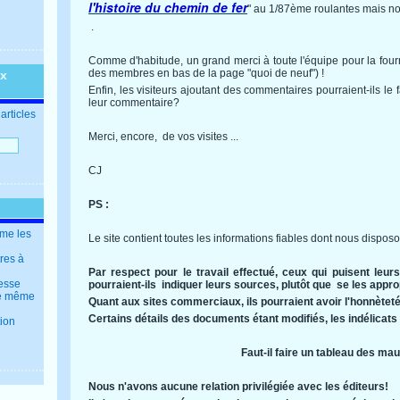
l'histoire du chemin de fer
" au 1/87ème roulantes mais no
.
Comme d'habitude, un grand merci à toute l'équipe pour la fourn
des membres en bas de la page "quoi de neuf") !
ux
Enfin, les visiteurs ajoutant des commentaires pourraient-ils le 
leur commentaire?
articles
Merci, encore, de vos visites ...
CJ
PS :
mme les
Le site contient toutes les informations fiables dont nous dispos
tres à
Par respect pour le travail effectué, ceux qui puisent leur
resse
pourraient-ils indiquer leurs sources, plutôt que se les approp
 le même
Quant aux sites commerciaux, ils pourraient avoir l'honnèteté
Certains détails des documents étant modifiés, les indélicats s
tion
Faut-il faire un tableau des ma
Nous n'avons aucune relation privilégiée avec les éditeurs!