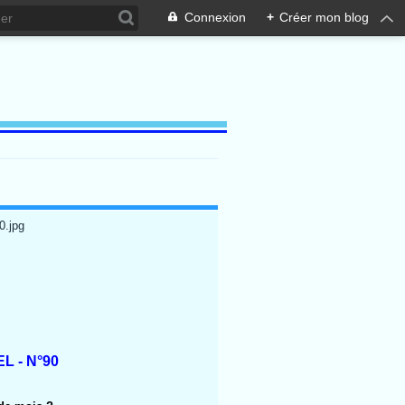
Connexion
+
Créer mon blog
L - N°90