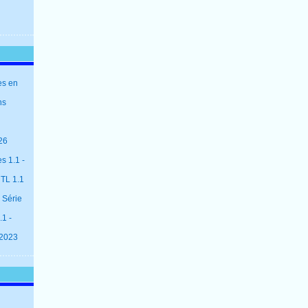
es en
ns
26
s 1.1 -
 TL 1.1
 Série
1 -
 2023