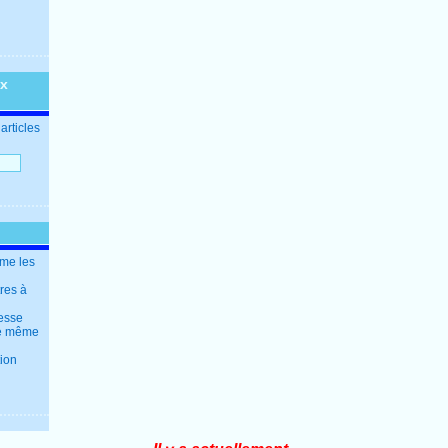
ux
articles
mme les
tres à
resse
 le même
tion