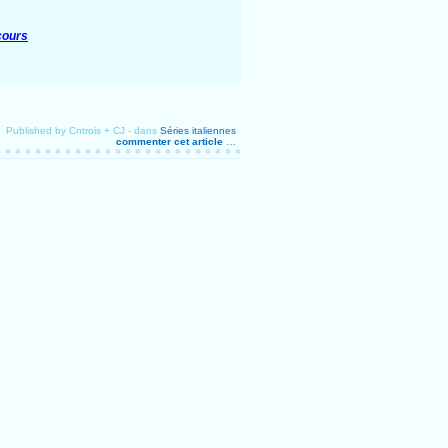
cours
Published by Cntrois + CJ
-
dans
Séries italiennes
commenter cet article
…