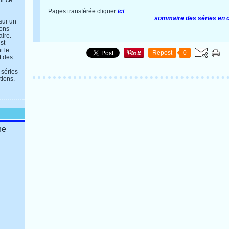
ur ce
Pages transférée cliquer
ici
sommaire des séries en 
 sur un
ions
aire.
st
t le
Repost
0
t des
 séries
tions.
ne