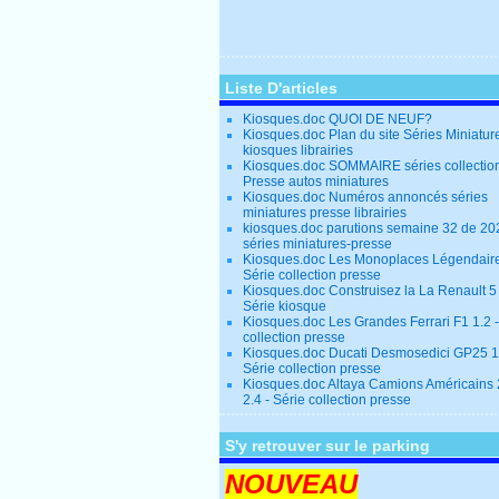
Liste D'articles
Kiosques.doc QUOI DE NEUF?
Kiosques.doc Plan du site Séries Miniatur
kiosques librairies
Kiosques.doc SOMMAIRE séries collectio
Presse autos miniatures
Kiosques.doc Numéros annoncés séries
miniatures presse librairies
kiosques.doc parutions semaine 32 de 20
séries miniatures-presse
Kiosques.doc Les Monoplaces Légendaire
Série collection presse
Kiosques.doc Construisez la La Renault 5
Série kiosque
Kiosques.doc Les Grandes Ferrari F1 1.2 -
collection presse
Kiosques.doc Ducati Desmosedici GP25 1.
Série collection presse
Kiosques.doc Altaya Camions Américains
2.4 - Série collection presse
S'y retrouver sur le parking
NOUVEAU