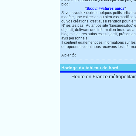
miniatures paraissant (en kiosques ou pas) s
blog:
"
Blog miniatures autos
"
Si vous voulez écrire quelques petits articles
modèle, une collection ou bien vos modificat
ou vos créations, c'est aussi l'endroit pour le f
N'hésitez pas ! Autant ce site "kiosques.doc" e
objectif, délivrant une information brute, autan
blog miniatures autos est subjectif, présentan
avis personnels !
Il contient également des informations sur les
européennes dont nous recevons les informa
A bientôt
Horloge du tableau de bord
Heure en France métropolitai