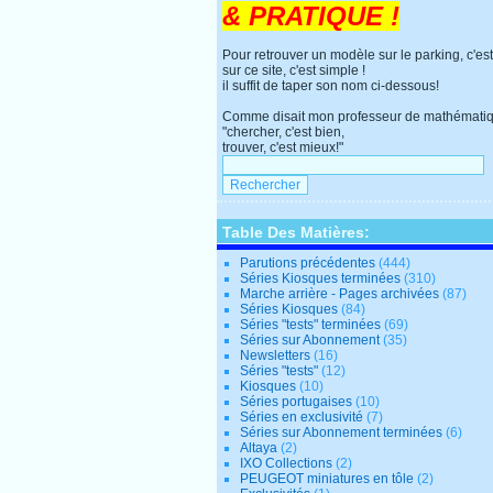
& PRATIQUE !
Pour retrouver un modèle sur le parking, c'est
sur ce site, c'est simple !
il suffit de taper son nom ci-dessous!
Comme disait mon professeur de mathématiq
"chercher, c'est bien,
trouver, c'est mieux!"
Table Des Matières:
Parutions précédentes
(444)
Séries Kiosques terminées
(310)
Marche arrière - Pages archivées
(87)
Séries Kiosques
(84)
Séries "tests" terminées
(69)
Séries sur Abonnement
(35)
Newsletters
(16)
Séries "tests"
(12)
Kiosques
(10)
Séries portugaises
(10)
Séries en exclusivité
(7)
Séries sur Abonnement terminées
(6)
Altaya
(2)
IXO Collections
(2)
PEUGEOT miniatures en tôle
(2)