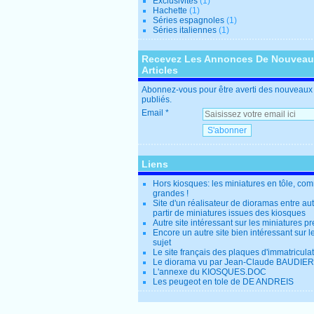
Exclusivités
(1)
Hachette
(1)
Séries espagnoles
(1)
Séries italiennes
(1)
Recevez Les Annonces De Nouvea
Articles
Abonnez-vous pour être averti des nouveaux 
publiés.
Email
Liens
Hors kiosques: les miniatures en tôle, co
grandes !
Site d'un réalisateur de dioramas entre au
partir de miniatures issues des kiosques
Autre site intéressant sur les miniatures p
Encore un autre site bien intéressant sur
sujet
Le site français des plaques d'immatricula
Le diorama vu par Jean-Claude BAUDIER
L'annexe du KIOSQUES.DOC
Les peugeot en tole de DE ANDREIS