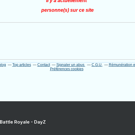
Il y a actuellement
personne(s) sur ce site
blog
Top articles
Contact
Signaler un abus
C.G.U.
Rémunération en
Préférences cookies
 Battle Royale - DayZ