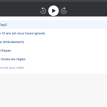
 DayZ
 a 13 ans (et vous l'avez ignoré)
e (littéralement)
im Rayan
 toutes les règles
s les jeux vidéo
us choquant de Rockstar ? - Le scandale BULLY
e plus moche de Steam
du RÊVE tourne au CAUCHEMAR
pendant 8 heures