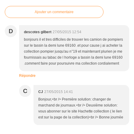
Ajouter un commentaire
D
descotes gilbert
27/05/2015 12:54
bonjours il et tres difficiles de trouver les camion de pompiers
sur le tassin la demi lune 69160 .et pour cause j ai acheter la
collection pompier jusqu'au n°19 et maintenant plurien je me
fournissais au tabac de l horloge a tassin la demi lune 69160
.comment faire pour poursuivre ma collection cordialement
Répondre
C
CJ
27/05/2015 14:41
Bonjour,<br /> Première solution: changer de
marchand de journaux.<br /> Deuxième solution:
vous abonner sur le site Hachette collection ( le lien
est sur la page de la collection)<br /> Bonne journée