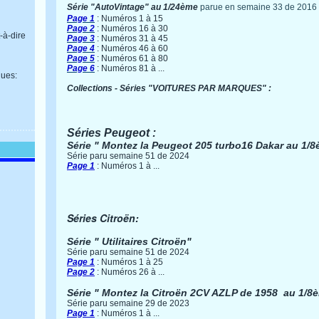
Série "AutoVintage" au 1/24ème
parue en semaine 33 de 2016
Page 1
: Numéros 1 à 15
Page 2
: Numéros 16 à 30
-à-dire
Page 3
: Numéros 31 à 45
Page 4
: Numéros 46 à 60
Page 5
: Numéros 61 à 80
Page 6
: Numéros 81 à ...
ues:
Collections - Séries "VOITURES PAR MARQUES" :
Séries Peugeot :
Série " Montez la Peugeot 205 turbo16 Dakar au 1/
Série paru semaine 51 de 2024
Page 1
: Numéros 1 à ...
Séries Citroën:
Série " Utilitaires Citroën"
Série paru semaine 51 de 2024
Page 1
: Numéros 1 à 25
Page 2
: Numéros 26 à ...
Série " Montez la Citroën 2CV AZLP de 1958 au 1/8
Série paru semaine 29 de 2023
Page 1
: Numéros 1 à ...