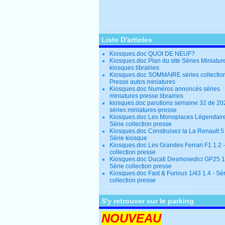
Liste D'articles
Kiosques.doc QUOI DE NEUF?
Kiosques.doc Plan du site Séries Miniatur
kiosques librairies
Kiosques.doc SOMMAIRE séries collectio
Presse autos miniatures
Kiosques.doc Numéros annoncés séries
miniatures presse librairies
kiosques.doc parutions semaine 32 de 20
séries miniatures-presse
Kiosques.doc Les Monoplaces Légendaire
Série collection presse
Kiosques.doc Construisez la La Renault 5
Série kiosque
Kiosques.doc Les Grandes Ferrari F1 1.2 -
collection presse
Kiosques.doc Ducati Desmosedici GP25 1.
Série collection presse
Kiosques.doc Fast & Furious 1/43 1.4 - Sé
collection presse
S'y retrouver sur le parking
NOUVEAU