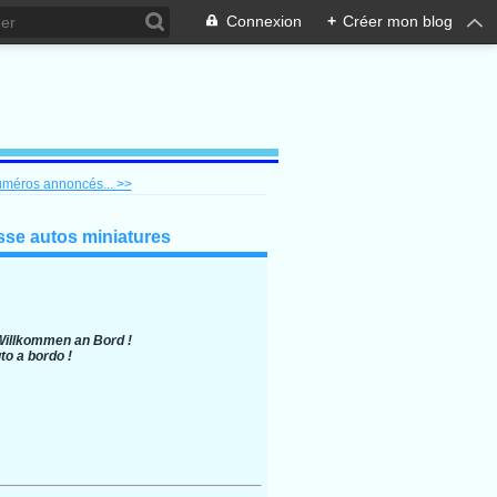
Connexion
+
Créer mon blog
méros annoncés... >>
se autos miniatures
Willkommen an Bord !
o a bordo !