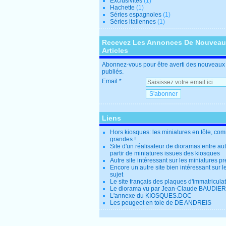
Exclusivités
(1)
Hachette
(1)
Séries espagnoles
(1)
Séries italiennes
(1)
Recevez Les Annonces De Nouvea
Articles
Abonnez-vous pour être averti des nouveaux 
publiés.
Email
Liens
Hors kiosques: les miniatures en tôle, co
grandes !
Site d'un réalisateur de dioramas entre au
partir de miniatures issues des kiosques
Autre site intéressant sur les miniatures p
Encore un autre site bien intéressant sur
sujet
Le site français des plaques d'immatricula
Le diorama vu par Jean-Claude BAUDIER
L'annexe du KIOSQUES.DOC
Les peugeot en tole de DE ANDREIS