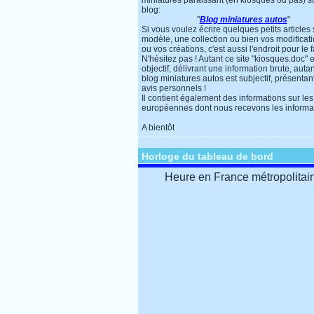
miniatures paraissant (en kiosques ou pas) s
blog:
"
Blog miniatures autos
"
Si vous voulez écrire quelques petits articles
modèle, une collection ou bien vos modificat
ou vos créations, c'est aussi l'endroit pour le f
N'hésitez pas ! Autant ce site "kiosques.doc" e
objectif, délivrant une information brute, autan
blog miniatures autos est subjectif, présentan
avis personnels !
Il contient également des informations sur les
européennes dont nous recevons les informa
A bientôt
Horloge du tableau de bord
Heure en France métropolitai