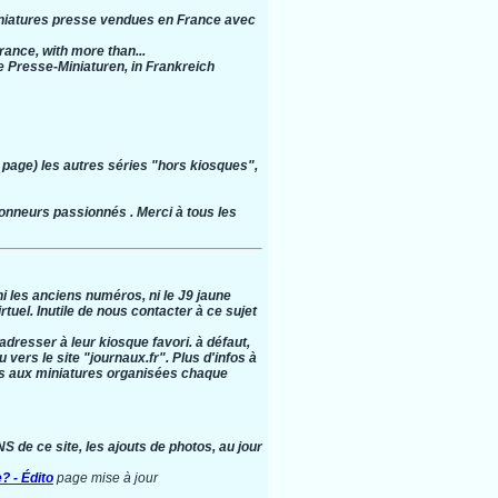
miniatures presse vendues en France avec
rance, with more than...
ie Presse-Miniaturen, in Frankreich
 page) les autres séries "hors kiosques",
ionneurs passionnés . Merci à tous les
 les anciens numéros, ni le J9 jaune
tuel. Inutile de nous contacter à ce sujet
resser à leur kiosque favori. à défaut,
vers le site "journaux.fr". Plus d'infos à
ses aux miniatures organisées chaque
e ce site, les ajouts de photos, au jour
? - Édito
page mise à jour