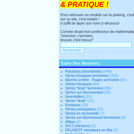
& PRATIQUE !
Pour retrouver un modèle sur le parking, c'est
sur ce site, c'est simple !
il suffit de taper son nom ci-dessous!
Comme disait mon professeur de mathématiq
"chercher, c'est bien,
trouver, c'est mieux!"
Table Des Matières:
Parutions précédentes
(444)
Séries Kiosques terminées
(310)
Marche arrière - Pages archivées
(87)
Séries Kiosques
(84)
Séries "tests" terminées
(69)
Séries sur Abonnement
(35)
Newsletters
(16)
Séries "tests"
(12)
Kiosques
(10)
Séries portugaises
(10)
Séries en exclusivité
(7)
Séries sur Abonnement terminées
(6)
Altaya
(2)
IXO Collections
(2)
PEUGEOT miniatures en tôle
(2)