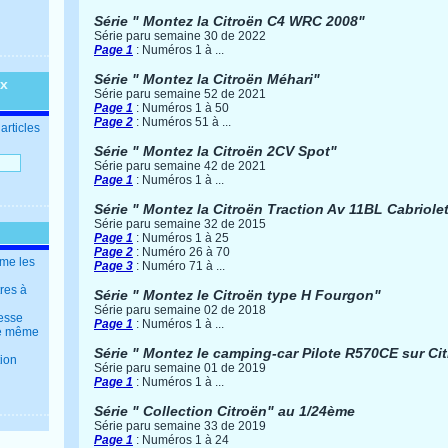
Série " Montez la Citroën C4 WRC 2008"
Série paru semaine 30 de 2022
Page 1
: Numéros 1 à ...
Série " Montez la Citroën Méhari"
ux
Série paru semaine 52 de 2021
Page 1
: Numéros 1 à 50
Page 2
: Numéros 51 à ...
articles
Série " Montez la Citroën 2CV Spot"
Série paru semaine 42 de 2021
Page 1
: Numéros 1 à ...
Série " Montez la Citroën Traction Av 11BL Cabriole
Série paru semaine 32 de 2015
Page 1
: Numéros 1 à 25
Page 2
: Numéro 26 à 70
mme les
Page 3
: Numéro 71 à ...
tres à
Série " Montez le Citroën type H Fourgon"
Série paru semaine 02 de 2018
resse
Page 1
: Numéros 1 à ...
 le même
Série " Montez le camping-car Pilote R570CE sur Ci
tion
Série paru semaine 01 de 2019
Page 1
: Numéros 1 à ...
Série " Collection Citroën" au 1/24ème
Série paru semaine 33 de 2019
Page 1
: Numéros 1 à 24