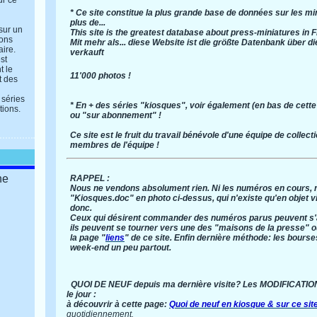
ur ce
* Ce site constitue la plus grande base de données sur les 
plus de...
 sur un
This site is the greatest database about press-miniatures in F
ions
Mit mehr als... diese Website ist die größte Datenbank über d
aire.
verkauft
st
t le
11'000 photos !
t des
 séries
* En + des séries "kiosques", voir également (en bas de cette
tions.
ou "sur abonnement" !
Ce site est le fruit du travail bénévole d'une
équipe
de collect
membres de l'équipe !
ne
RAPPEL :
Nous ne vendons absolument rien. Ni les numéros en cours, ni
"Kiosques.doc" en photo ci-dessus, qui n'existe qu'en objet vir
donc.
Ceux qui désirent commander des numéros parus peuvent s'ad
ils peuvent se tourner vers une des "maisons de la presse" ou 
la page "
liens
" de ce site. Enfin dernière méthode: les bour
week-end un peu partout.
QUOI DE NEUF depuis ma dernière visite? Les MODIFICATIONS d
le jour :
à découvrir à cette page:
Quoi de neuf en kiosque & sur ce site
quotidiennement.