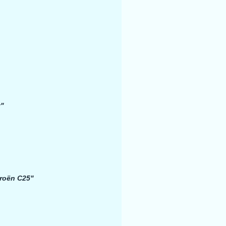
t"
troën C25"