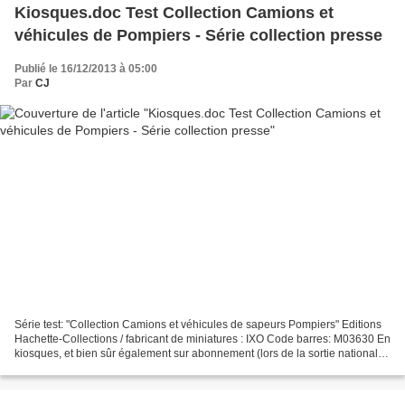
Kiosques.doc Test Collection Camions et
véhicules de Pompiers - Série collection presse
Publié le 16/12/2013 à 05:00
Par
CJ
Série test: "Collection Camions et véhicules de sapeurs Pompiers" Editions
Hachette-Collections / fabricant de miniatures : IXO Code barres: M03630 En
kiosques, et bien sûr également sur abonnement (lors de la sortie nationale)
Prix: 5,99 € le n°1 puis...