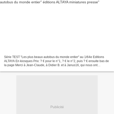
Série TEST "Les plus beaux autobus du monde entier" au 1/64e Editions
ALTAYA En kiosques Prix: ? € pour le n°1, ? € le n°2, puis ? € ensuite bas de
la page Merci à Jean-Claude, à Didier B. et à Janus16, qui nous ont
informés de l'existence de ce nouveau...
Publicité