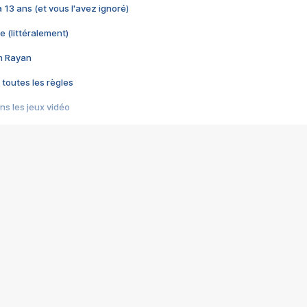
 a 13 ans (et vous l'avez ignoré)
e (littéralement)
im Rayan
 toutes les règles
s les jeux vidéo
us choquant de Rockstar ? - Le scandale BULLY
e plus moche de Steam
du RÊVE tourne au CAUCHEMAR
pendant 8 heures
it… à tort
umiliés par un jeu vidéo
ire - Final Fantasy 8
ti un empire - Age of Empires