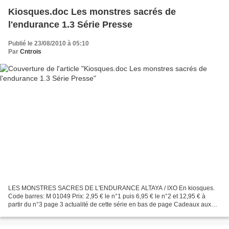
Kiosques.doc Les monstres sacrés de
l'endurance 1.3 Série Presse
Publié le 23/08/2010 à 05:10
Par
Cntrois
LES MONSTRES SACRES DE L'ENDURANCE ALTAYA / IXO En kiosques.
Code barres: M 01049 Prix: 2,95 € le n°1 puis 6,95 € le n°2 et 12,95 € à
partir du n°3 page 3 actualité de cette série en bas de page Cadeaux aux
abonnés: diorama du pont DUNLOP, RENAULT ALPINE...