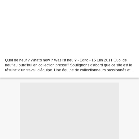
Quoi de neuf ? What's new ? Was ist neu ? - Édito - 15 juin 2011 Quoi de
neuf aujourd'hui en collection presse? Soulignons d'abord que ce site est le
résultat d'un travail d'équipe. Une équipe de collectionneurs passionnés et
bénévoles. Une équipe ouverte....