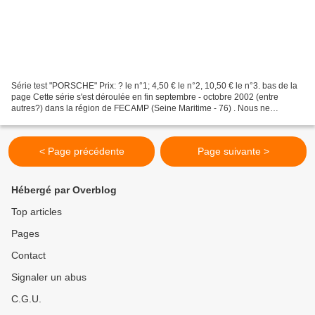
Série test "PORSCHE" Prix: ? le n°1; 4,50 € le n°2, 10,50 € le n°3. bas de la
page Cette série s'est déroulée en fin septembre - octobre 2002 (entre
autres?) dans la région de FECAMP (Seine Maritime - 76) . Nous ne
connaissons pas les conclusions auxquelles...
< Page précédente
Page suivante >
Hébergé par Overblog
Top articles
Pages
Contact
Signaler un abus
C.G.U.