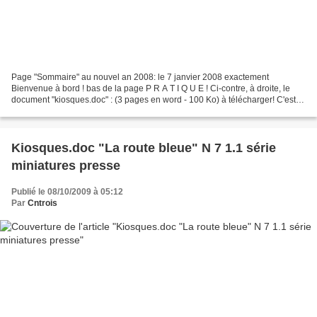
Page "Sommaire" au nouvel an 2008: le 7 janvier 2008 exactement
Bienvenue à bord ! bas de la page P R A T I Q U E ! Ci-contre, à droite, le
document "kiosques.doc" : (3 pages en word - 100 Ko) à télécharger! C'est,
pour chaque série, le dernier numéro...
Kiosques.doc "La route bleue" N 7 1.1 série
miniatures presse
Publié le 08/10/2009 à 05:12
Par
Cntrois