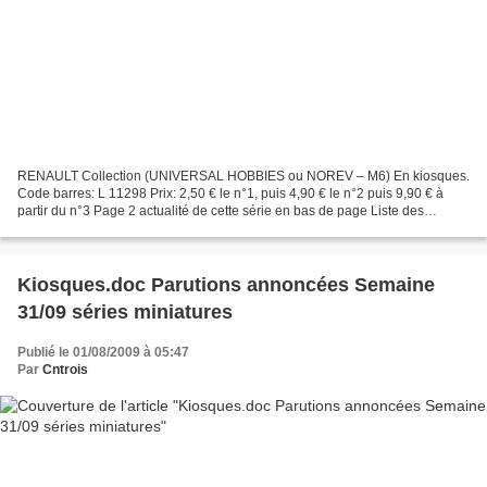
RENAULT Collection (UNIVERSAL HOBBIES ou NOREV – M6) En kiosques.
Code barres: L 11298 Prix: 2,50 € le n°1, puis 4,90 € le n°2 puis 9,90 € à
partir du n°3 Page 2 actualité de cette série en bas de page Liste des
numéros parus (en gras) ou prévus: N°01:...
Kiosques.doc Parutions annoncées Semaine
31/09 séries miniatures
Publié le 01/08/2009 à 05:47
Par
Cntrois