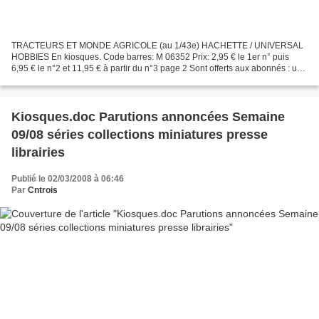
TRACTEURS ET MONDE AGRICOLE (au 1/43e) HACHETTE / UNIVERSAL
HOBBIES En kiosques. Code barres: M 06352 Prix: 2,95 € le 1er n° puis
6,95 € le n°2 et 11,95 € à partir du n°3 page 2 Sont offerts aux abonnés : un
RENAULT 1000 KG "RENAULT MOTOCULTURE" (au 1/43e),...
Kiosques.doc Parutions annoncées Semaine
09/08 séries collections miniatures presse
librairies
Publié le 02/03/2008 à 06:46
Par
Cntrois