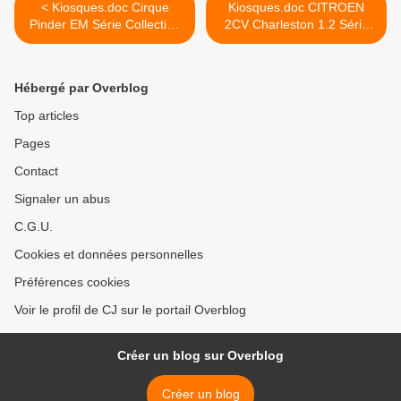
< Kiosques.doc Cirque
Kiosques.doc CITROEN
Pinder EM Série Collection
2CV Charleston 1.2 Série
sur abonnement
Miniatures Presse >
Hébergé par Overblog
Top articles
Pages
Contact
Signaler un abus
C.G.U.
Cookies et données personnelles
Préférences cookies
Voir le profil de CJ sur le portail Overblog
Créer un blog sur Overblog
Créer un blog