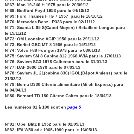
N°67: Man 19-240 H 1975 paru le 20/09/12
N°68: Bedford Foyd 1953 paru le 04/10/12
N°69: Ford Thames FTG 7 1957 paru le 18/10/12
N°70: Mercedes Benz LP333 paru le 02/11/12
N°71: Scania L 85 S(Capot Moyen) / Betaillere Longue paru
le 15/11/12
N°72: OM Leoncino AGIP 1950 paru le 29/11/12
N°73: Berliet GBC MT 8 1966 paru le 15/12/12
N°74: Volvo F88 Fourgon 1973 paru le 03/01/13
N°75: Saviem SM 8 Cabine 812 1968 AVIA paru le 17/01/13
N°76: Saviem SG3 1978 Calberson paru le 31/01/13
N°77: DAF 2600 1970 paru le 07/03/13
N°78: Saviem JL 21(cabine 830) IGOL(Dépot Amiens) paru le
21/03/13
N°79: Berna D330 Citerne alimentaire (Milch Express) paru
le 04/04/13
N°80: Bernard TD 180 Citerne Caltex paru le 18/04/13
Les numéros 81 à 100 sont en
page 5
N°81: Opel Blitz II 1952 paru le 02/05/13
N°82: IFA W50 adk 1965-1990 paru le 16/05/13