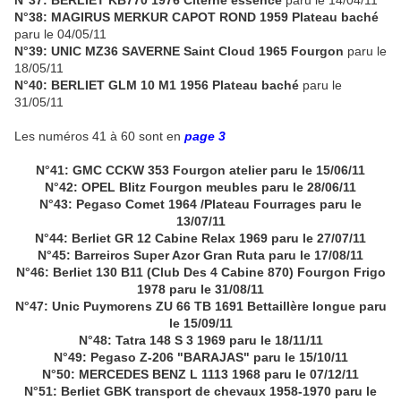
N°37: BERLIET KB770 1976 Citerne essence
paru le 14/04/11
N°38: MAGIRUS MERKUR CAPOT ROND 1959 Plateau baché
paru le 04/05/11
N°39: UNIC MZ36 SAVERNE Saint Cloud 1965 Fourgon
paru le
18/05/11
N°40: BERLIET GLM 10 M1 1956 Plateau baché
paru le
31/05/11
Les numéros 41 à 60 sont en
page 3
N°41: GMC CCKW 353 Fourgon atelier paru le 15/06/11
N°42: OPEL Blitz Fourgon meubles paru le 28/06/11
N°43: Pegaso Comet 1964 /Plateau Fourrages paru le
13/07/11
N°44: Berliet GR 12 Cabine Relax 1969 paru le 27/07/11
N°45: Barreiros Super Azor Gran Ruta paru le 17/08/11
N°46: Berliet 130 B11 (Club Des 4 Cabine 870) Fourgon Frigo
1978 paru le 31/08/11
N°47: Unic Puymorens ZU 66 TB 1691 Bettaillère longue paru
le 15/09/11
N°48: Tatra 148 S 3 1969 paru le 18/11/11
N°49: Pegaso Z-206 "BARAJAS" paru le 15/10/11
N°50: MERCEDES BENZ L 1113 1968 paru le 07/12/11
N°51: Berliet GBK transport de chevaux 1958-1970 paru le