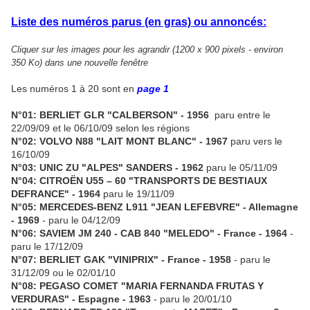
Liste des numéros parus (en gras) ou annoncés:
Cliquer sur les images pour les agrandir (1200 x 900 pixels - environ
350 Ko) dans une nouvelle fenêtre
Les numéros 1 à 20 sont en
page 1
N°01: BERLIET GLR "CALBERSON" - 1956
paru entre le
22/09/09 et le 06/10/09 selon les régions
N°02: VOLVO N88 "LAIT MONT BLANC" - 1967
paru vers le
16/10/09
N°03: UNIC ZU "ALPES" SANDERS - 1962
paru le 05/11/09
N°04: CITROËN U55 – 60 "TRANSPORTS DE BESTIAUX
DEFRANCE" - 1964
paru le 19/11/09
N°05: MERCEDES-BENZ L911 "JEAN LEFEBVRE" - Allemagne
- 1969
- paru le 04/12/09
N°06: SAVIEM JM 240 - CAB 840 "MELEDO" - France - 1964
-
paru le 17/12/09
N°07: BERLIET GAK "VINIPRIX" - France - 1958
- paru le
31/12/09 ou le 02/01/10
N°08: PEGASO COMET "MARIA FERNANDA FRUTAS Y
VERDURAS" - Espagne - 1963
- paru le 20/01/10