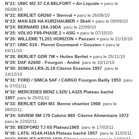
N°21: UNIC MZ 37 CA BELFORT « Air Liquide »
paru le
05/08/10
N°22: BERLIET GR260 « Stenval »
paru le 26/08/10
N°23: MAN 626 HA KURZHAUBER « Shell »
paru le 09/09/10
N°24: BERNARD 19A-19DA
paru le 22/09/10
N°25: VOLVO F89-PHASE 2 « ASG »
paru le 07/10/10
N°26: WILLEME TL201 HORIZON « Panzani »
paru le 21/10/10
N°27: UNIC 619 - Pierrot Gourmand « Gouzien »
paru le
04/11/10
N°28: BERLIET GDR 7W « Huiles Berliet »
paru le 25/11/10
N°29: DAF A2600 - Fourgon - André
paru le 10/12/10
N°30: SOMUA LRS-JL19 Citerne Essence 1957
paru le
24/12/10
N°31: FORD / SIMCA SAF / CARGO Fourgon Bailly 1953
paru
le 07/01/11
N°32: MERCEDES BENZ L325/ LA325 Plateau baché
1957
paru le 25/01/11
N°33: BERLIET GBH M3 Benne chantier 1968
paru le
08/02/11
N°34: SAVIEM SM 170 Cabine 860 Citerne Alimentaire 1972
paru le 22/02/11
N°35: BEDFORD TJ 6S Plateau1965
paru le 17/03/11
N°36: LATIL H14A-H16A Plateau baché 1957
paru le 31/03/11