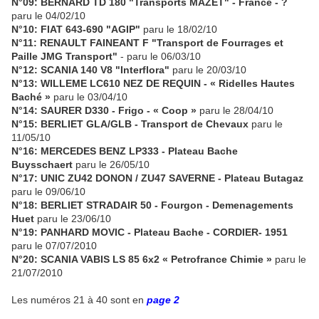
N°09: BERNARD TD 180 "Transports MAZET" - France - ?
paru le 04/02/10
N°10: FIAT 643-690 "AGIP"
paru le 18/02/10
N°11: RENAULT FAINEANT F "Transport de Fourrages et
Paille JMG Transport"
- paru le 06/03/10
N°12: SCANIA 140 V8 "Interflora"
paru le 20/03/10
N°13: WILLEME LC610 NEZ DE REQUIN - « Ridelles Hautes
Baché »
paru le 03/04/10
N°14: SAURER D330 - Frigo - « Coop »
paru le 28/04/10
N°15: BERLIET GLA/GLB - Transport de Chevaux
paru le
11/05/10
N°16: MERCEDES BENZ LP333 - Plateau Bache
Buysschaert
paru le 26/05/10
N°17: UNIC ZU42 DONON / ZU47 SAVERNE - Plateau Butagaz
paru le 09/06/10
N°18: BERLIET STRADAIR 50 - Fourgon - Demenagements
Huet
paru le 23/06/10
N°19: PANHARD MOVIC - Plateau Bache - CORDIER- 1951
paru le 07/07/2010
N°20: SCANIA VABIS LS 85 6x2 « Petrofrance Chimie »
paru le
21/07/2010
Les numéros 21 à 40 sont en
page 2