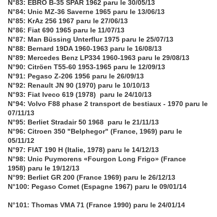
N°83: EBRO B-35 SPAR 1962 paru le 30/05/13
N°84: Unic MZ-36 Saverne 1965 paru le 13/06/13
N°85: KrAz 256 1967 paru le 27/06/13
N°86: Fiat 690 1965 paru le 11/07/13
N°87: Man Büssing Unterflur 1975 paru le 25/07/13
N°88: Bernard 19DA 1960-1963 paru le 16/08/13
N°89: Mercedes Benz LP334 1960-1963 paru le 29/08/13
N°90: Citröen T55-60 1953-1965 paru le 12/09/13
N°91: Pegaso Z-206 1956 paru le 26/09/13
N°92: Renault JN 90 (1970) paru le 10/10/13
N°93: Fiat Iveco 619 (1978) paru le 24/10/13
N°94: Volvo F88 phase 2 transport de bestiaux - 1970 paru le
07/11/13
N°95: Berliet Stradair 50 1968 paru le 21/11/13
N°96: Citroen 350 "Belphegor" (France, 1969) paru le
05/11/12
N°97: FIAT 190 H (Italie, 1978) paru le 14/12/13
N°98: Unic Puymorens «Fourgon Long Frigo» (France
1958) paru le 19/12/13
N°99: Berliet GR 200 (France 1969) paru le 26/12/13
N°100: Pegaso Comet (Espagne 1967) paru le 09/01/14
N°101: Thomas VMA 71 (France 1990) paru le 24/01/14