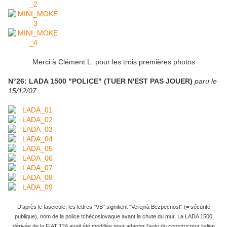
Merci à Clément L. pour les trois premières photos
N°26: LADA 1500 "POLICE" (TUER N'EST PAS JOUER)
paru le
15/12/07
D'après le fascicule, les lettres "VB" signifient "Verejnà Bezpecnost" (= sécurité
publique), nom de la police tchécoslovaque avant la chute du mur. La LADA 1500
dérivée de la FIAT 124 avait été modifiée pour adapter l'auto du constructeur italien