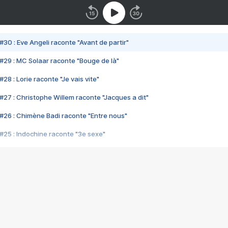
#30 : Eve Angeli raconte "Avant de partir"
#29 : MC Solaar raconte "Bouge de là"
28 : Lorie raconte "Je vais vite"
#27 : Christophe Willem raconte "Jacques a dit"
#26 : Chimène Badi raconte "Entre nous"
#25 : Indochine raconte "3e sexe"
#24 : Zaho raconte "C'est chelou"
#23 : Patrick Bruel raconte "Au café des délices"
#22 : Kyo raconte "Le chemin"
#21 : Nolwenn Leroy raconte "Cassé"
#20 : Patrick Hernandez raconte "Born to be alive"