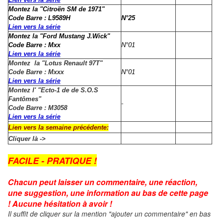
Montez la "Citroën SM de 1971"
Code Barre : L9589H
N°25
Lien vers la série
Montez la "Ford Mustang J.Wick"
Code Barre : Mxx
N°01
Lien vers la série
Montez la "Lotus Renault 97T"
Code Barre : Mxxx
N°01
Lien vers la série
Montez l' "Ecto-1 de de S.O.S
Fantômes"
-
Code Barre : M3058
Lien vers la série
Lien vers la semaine précédente:
Cliquer là ->
FACILE - PRATIQUE !
Chacun peut laisser un commentaire, une réaction,
une suggestion, une information au bas de cette page
! Aucune hésitation à avoir !
Il suffit de cliquer sur la mention "ajouter un commentaire" en bas