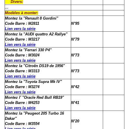
Divers:
...
Modèles à monter:
Montez la "
Renault 8 Gordini
"
Code Barre : M2811
N°95
Lien vers la série
Montez la "
AUDI quattro A2 Rallye
"
Code Barre : M3217
N°79
Lien vers la série
Montez la "Ferrari 330 P4"
Code Barre : M3024
N°73
Lien vers la série
Montez la "Citroën DS19 de 1956"
Code Barre : M3313
N°73
Lien vers la série
Montez la "Toyota Supra Mk IV"
Code Barre : M3274
N°42
Lien vers la série
Montez l' "Oracle Red Bull RB19"
Code Barre : M4253
N°41
Lien vers la série
Montez la "Peugeot 205 Turbo 16
Dakar"
N°20
Code Barre : M3554
Lien vers la série