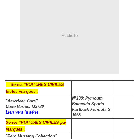
Publicité
Séries "VOITURES CIVILES
toutes marques":
N°139: Pymouth
"American Cars"
Baracuda Sports
Code Barres: M3730
Fastback Formula S -
Lien vers la série
1968
Séries "VOITURES CIVILES par
marques":
"Ford Mustang Collection"