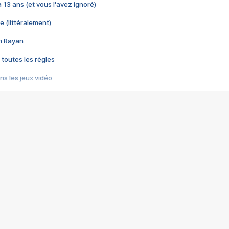
 a 13 ans (et vous l'avez ignoré)
e (littéralement)
im Rayan
 toutes les règles
s les jeux vidéo
us choquant de Rockstar ? - Le scandale BULLY
e plus moche de Steam
du RÊVE tourne au CAUCHEMAR
pendant 8 heures
it… à tort
umiliés par un jeu vidéo
ire - Final Fantasy 8
ti un empire - Age of Empires