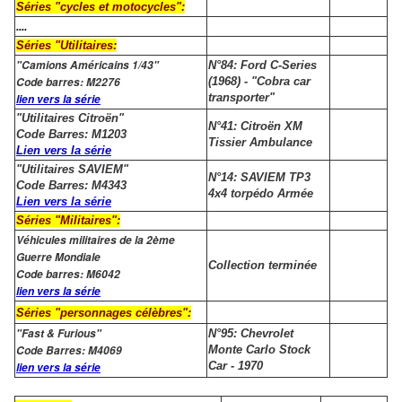
Séries "cycles et motocycles":
....
Séries "Utilitaires:
"Camions Américains 1/43"
N°84: Ford C-Series
Code barres: M2276
(1968) - "Cobra car
transporter"
lien vers la série
"Utilitaires Citroën"
N°41: Citroën XM
Code Barres: M1203
Tissier Ambulance
Lien vers la série
"Utilitaires SAVIEM"
N°14: SAVIEM TP3
Code Barres: M4343
4x4 torpédo Armée
Lien vers la série
Séries "Militaires":
Véhicules militaires de la 2ème
Guerre Mondiale
Collection terminée
Code barres: M6042
lien vers la série
Séries "personnages célèbres":
"Fast & Furious"
N°95: Chevrolet
Code Barres: M4069
Monte Carlo Stock
Car - 1970
lien vers la série