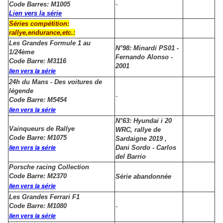
Code Barres: M1005
-
Lien vers la série
Séries compétition:
rallye,endurance,etc.:
Les Grandes Formule 1 au
N°98: Minardi PS01 -
1/24ème
Fernando Alonso -
Code Barre: M3116
2001
lien vers la série
24h du Mans - Des voitures de
légende
-
Code Barre: M5454
lien vers la série
N°63: Hyundai i 20
Vainqueurs de Rallye
WRC, rallye de
Code Barre: M1075
Sardaigne 2019 ,
lien vers la série
Dani Sordo - Carlos
del Barrio
Porsche racing Collection
Code Barre: M2370
Série abandonnée
lien vers la série
Les Grandes Ferrari F1
Code Barre: M1080
-
lien vers la série