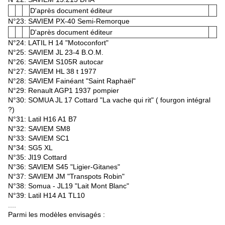
D'après document éditeur
N°23: SAVIEM PX-40 Semi-Remorque
D'après document éditeur
N°24: LATIL H 14 "Motoconfort"
N°25: SAVIEM JL 23-4 B.O.M.
N°26: SAVIEM S105R autocar
N°27: SAVIEM HL 38 t 1977
N°28: SAVIEM Fainéant "Saint Raphaël"
N°29: Renault AGP1 1937 pompier
N°30: SOMUA JL 17 Cottard "La vache qui rit" ( fourgon intégral
?)
N°31: Latil H16 A1 B7
N°32: SAVIEM SM8
N°33: SAVIEM SC1
N°34: SG5 XL
N°35: Jl19 Cottard
N°36: SAVIEM S45 "Ligier-Gitanes"
N°37: SAVIEM JM "Transpots Robin"
N°38: Somua - JL19 "Lait Mont Blanc"
N°39: Latil H14 A1 TL10
....
Parmi les modèles envisagés :