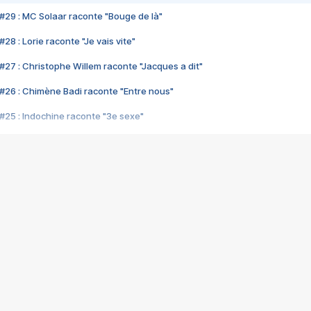
#29 : MC Solaar raconte "Bouge de là"
28 : Lorie raconte "Je vais vite"
#27 : Christophe Willem raconte "Jacques a dit"
#26 : Chimène Badi raconte "Entre nous"
#25 : Indochine raconte "3e sexe"
#24 : Zaho raconte "C'est chelou"
#23 : Patrick Bruel raconte "Au café des délices"
#22 : Kyo raconte "Le chemin"
#21 : Nolwenn Leroy raconte "Cassé"
#20 : Patrick Hernandez raconte "Born to be alive"
#19 : Lorie raconte "Près de moi"
#18 : Michael Jones raconte "A nos actes manqués" (avec Jean-Jacque