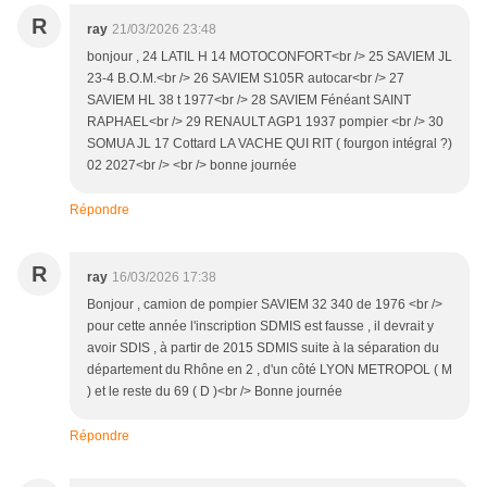
R
ray
21/03/2026 23:48
bonjour , 24 LATIL H 14 MOTOCONFORT<br /> 25 SAVIEM JL
23-4 B.O.M.<br /> 26 SAVIEM S105R autocar<br /> 27
SAVIEM HL 38 t 1977<br /> 28 SAVIEM Fénéant SAINT
RAPHAEL<br /> 29 RENAULT AGP1 1937 pompier <br /> 30
SOMUA JL 17 Cottard LA VACHE QUI RIT ( fourgon intégral ?)
02 2027<br /> <br /> bonne journée
Répondre
R
ray
16/03/2026 17:38
Bonjour , camion de pompier SAVIEM 32 340 de 1976 <br />
pour cette année l'inscription SDMIS est fausse , il devrait y
avoir SDIS , à partir de 2015 SDMIS suite à la séparation du
département du Rhône en 2 , d'un côté LYON METROPOL ( M
) et le reste du 69 ( D )<br /> Bonne journée
Répondre