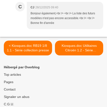
C
CJ
28/12/2025 09:40
Bonjour également,<br /> <br /> La liste des futurs
modèles n'est pas encore accessible.<br /> <br />
Bonne fin d'année
< Kiosques.doc RB19 1/8
Kiosques.doc Utilitaires
1.1 - Série collection presse
Citroën 1.2 - Série
collection presse >
Hébergé par Overblog
Top articles
Pages
Contact
Signaler un abus
C.G.U.