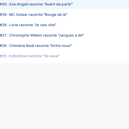
#30 : Eve Angeli raconte "Avant de partir"
#29 : MC Solaar raconte "Bouge de là"
28 : Lorie raconte "Je vais vite"
#27 : Christophe Willem raconte "Jacques a dit"
#26 : Chimène Badi raconte "Entre nous"
#25 : Indochine raconte "3e sexe"
#24 : Zaho raconte "C'est chelou"
#23 : Patrick Bruel raconte "Au café des délices"
#22 : Kyo raconte "Le chemin"
#21 : Nolwenn Leroy raconte "Cassé"
#20 : Patrick Hernandez raconte "Born to be alive"
#19 : Lorie raconte "Près de moi"
#18 : Michael Jones raconte "A nos actes manqués" (avec Jean-Jacque