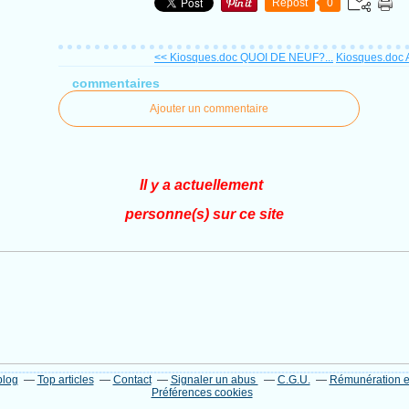
Repost
0
<< Kiosques.doc QUOI DE NEUF?...
Kiosques.doc A
commentaires
Ajouter un commentaire
Il y a actuellement
personne(s) sur ce site
blog
Top articles
Contact
Signaler un abus
C.G.U.
Rémunération en
Préférences cookies