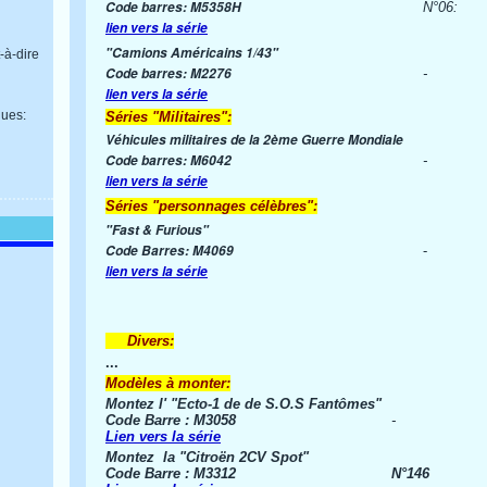
Code barres: M5358H
N°06:
lien vers la série
"Camions Américains 1/43"
-à-dire
Code barres: M2276
-
lien vers la série
ues:
Séries "Militaires":
Véhicules militaires de la 2ème Guerre Mondiale
Code barres: M6042
-
lien vers la série
Séries "personnages célèbres":
"Fast & Furious"
Code Barres: M4069
-
lien vers la série
Divers:
...
Modèles à monter:
Montez l' "Ecto-1 de de S.O.S Fantômes"
Code Barre : M3058
-
Lien vers la série
Montez la "Citroën 2CV Spot"
Code Barre : M3312
N°146