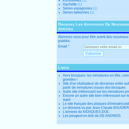
Exclusivités
(1)
Hachette
(1)
Séries espagnoles
(1)
Séries italiennes
(1)
Recevez Les Annonces De Nouvea
Articles
Abonnez-vous pour être averti des nouveaux 
publiés.
Email
Liens
Hors kiosques: les miniatures en tôle, co
grandes !
Site d'un réalisateur de dioramas entre au
partir de miniatures issues des kiosques
Autre site intéressant sur les miniatures p
Encore un autre site bien intéressant sur
sujet
Le site français des plaques d'immatricula
Le diorama vu par Jean-Claude BAUDIER
L'annexe du KIOSQUES.DOC
Les peugeot en tole de DE ANDREIS