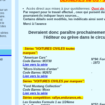
DERNIÈRES INFOS - STOP 
ur ce
Accès direct aux mises à jour quotidiennes:
Quoi de
 sur un
Par respect pour le travail effectué , ceux qui puisent d
ions
pourraient-ils indiquer leurs sources...
aire.
Certains détails sont modifiés, les indélicats ainsi sont v
st
t le
Merci à l'avance
t des
Devraient donc paraître prochainemen
 séries
tions.
l'éditeur ou grève dans le circu
Séries "VOITURES CIVILES toutes
marques":
"American Cars"
ne
N°94: Fo
Code Barres: M3730
- 1973
Lien vers la série
"Micro-Voitures d'antan"
Code Barres: M2672
-
Lien vers la série
Séries "VOITURES CIVILES par marques":
"Ford Mustang Collection"
Code Barres: Mxxx
-
Lien vers la série
Séries compétition: rallye,endurance,etc.:
Les Grandes Formule 1 au 1/24ème
N°52: Fer