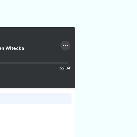
ien Witecka
-52:04