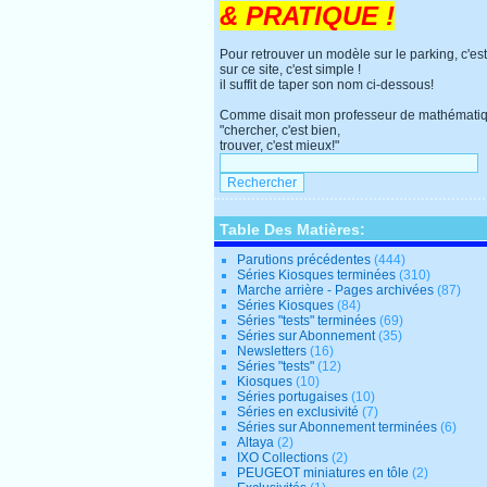
& PRATIQUE !
Pour retrouver un modèle sur le parking, c'est
sur ce site, c'est simple !
il suffit de taper son nom ci-dessous!
Comme disait mon professeur de mathématiq
"chercher, c'est bien,
trouver, c'est mieux!"
Table Des Matières:
Parutions précédentes
(444)
Séries Kiosques terminées
(310)
Marche arrière - Pages archivées
(87)
Séries Kiosques
(84)
Séries "tests" terminées
(69)
Séries sur Abonnement
(35)
Newsletters
(16)
Séries "tests"
(12)
Kiosques
(10)
Séries portugaises
(10)
Séries en exclusivité
(7)
Séries sur Abonnement terminées
(6)
Altaya
(2)
IXO Collections
(2)
PEUGEOT miniatures en tôle
(2)