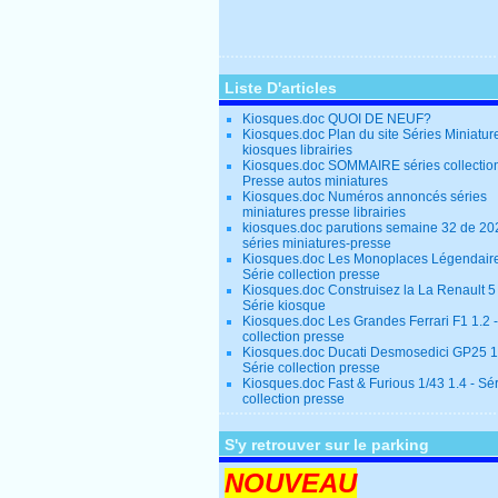
Liste D'articles
Kiosques.doc QUOI DE NEUF?
Kiosques.doc Plan du site Séries Miniatur
kiosques librairies
Kiosques.doc SOMMAIRE séries collectio
Presse autos miniatures
Kiosques.doc Numéros annoncés séries
miniatures presse librairies
kiosques.doc parutions semaine 32 de 20
séries miniatures-presse
Kiosques.doc Les Monoplaces Légendaire
Série collection presse
Kiosques.doc Construisez la La Renault 5
Série kiosque
Kiosques.doc Les Grandes Ferrari F1 1.2 -
collection presse
Kiosques.doc Ducati Desmosedici GP25 1.
Série collection presse
Kiosques.doc Fast & Furious 1/43 1.4 - Sé
collection presse
S'y retrouver sur le parking
NOUVEAU