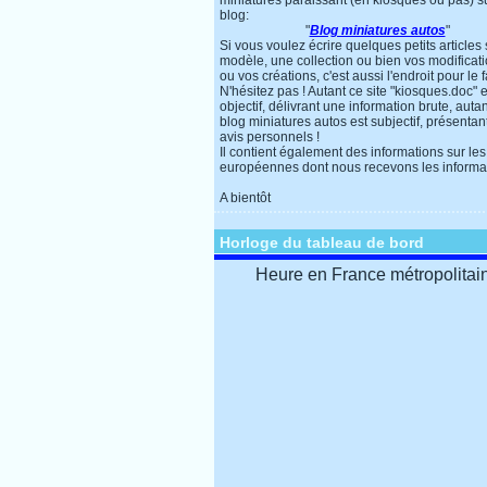
miniatures paraissant (en kiosques ou pas) s
blog:
"
Blog miniatures autos
"
Si vous voulez écrire quelques petits articles
modèle, une collection ou bien vos modificat
ou vos créations, c'est aussi l'endroit pour le f
N'hésitez pas ! Autant ce site "kiosques.doc" e
objectif, délivrant une information brute, autan
blog miniatures autos est subjectif, présentan
avis personnels !
Il contient également des informations sur les
européennes dont nous recevons les informa
A bientôt
Horloge du tableau de bord
Heure en France métropolitai