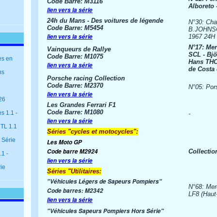
Code Barre: M3116
Alboreto 
lien vers la série
24h du Mans - Des voitures de légende
N°30: Cha
Code Barre: M5454
B.JOHNS
lien vers la série
1967 24H
N°17: Me
Vainqueurs de Rallye
SCL - Bj
Code Barre: M1075
es en
Hans THO
lien vers la série
de Costa 
ns
Porsche racing Collection
Code Barre: M2370
N°05: Por
lien vers la série
26
Les Grandes Ferrari F1
Code Barre: M1080
s 1.1 -
-
lien vers la série
 TL 1.1
Séries "cycles et motocycles":
 Série
Les Moto GP
Code barre M2924
Collecti
1 -
lien vers la série
rie
Séries "Utilitaires:
"Véhicules Légers de Sapeurs Pompiers"
N°68: Me
Code barres: M2342
LF8 (Haut
lien vers la série
"Véhicules Sapeurs Pompiers Hors Série"