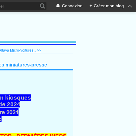
Connexion
+
Créer mon blog
ltaya Micro-voitures... >>
es miniatures-presse
en kiosques
de 2024
re 2024
c