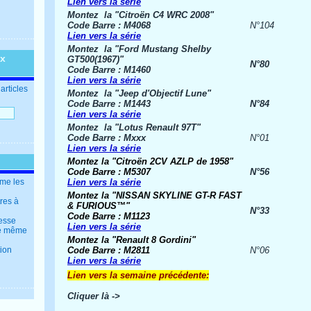
Lien vers la série
Montez la "Citroën C4 WRC 2008"
Code Barre : M4068
N°104
Lien vers la série
Montez la "Ford Mustang Shelby
ux
GT500(1967)"
N°80
Code Barre : M1460
Lien vers la série
articles
Montez la "Jeep d'Objectif Lune"
Code Barre : M1443
N°84
Lien vers la série
Montez la "Lotus Renault 97T"
Code Barre : Mxxx
N°01
Lien vers la série
Montez la "Citroën 2CV AZLP de 1958"
Code Barre : M5307
N°56
mme les
Lien vers la série
Montez la "
NISSAN SKYLINE GT-R FAST
tres à
& FURIOUS™
"
N°33
Code Barre : M1123
resse
Lien vers la série
 le même
Montez la "
Renault 8 Gordini
"
tion
Code Barre : M2811
N°06
Lien vers la série
Lien vers la semaine précédente:
Cliquer là ->