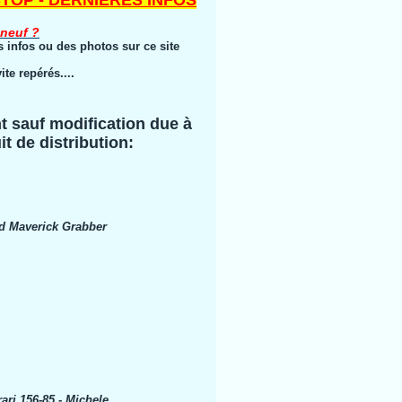
- DERNIÈRES INFOS
 neuf ?
es infos ou des photos sur ce site
ite repérés....
t sauf modification due à
it de distribution:
rd Maverick Grabber
rari 156-85 - Michele