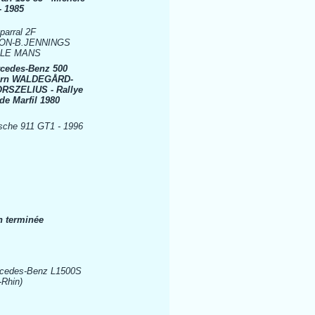
- 1985
parral 2F
ON-B.JENNINGS
 LE MANS
rcedes-Benz 500
örn WALDEGÅRD-
RSZELIUS - Rallye
de Marfil 1980
sche 911 GT1 - 1996
on terminée
rcedes-Benz L1500S
-Rhin)