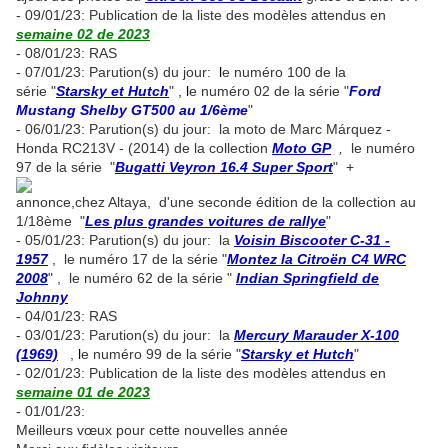
- 09/01/23: Publication de la liste des modèles attendus en
semaine 02 de 2023
- 08/01/23: RAS
- 07/01/23: Parution(s) du jour:
l
e numéro 100 de la
série "
Starsky et Hutch
" ,
l
e numéro 02 de la série "
Ford
Mustang Shelby GT500 au 1/6ème
"
- 06/01/23: Parution(s) du jour: la moto de Marc Márquez -
Honda RC213V - (2014) de la collection
Moto GP
,
le numéro
97 de la série "
Bugatti Veyron 16.4 Super Sport
" +
annonce,chez Altaya, d'une seconde édition de la collection au
1/18ème "
Les plus grandes voitures de rallye
"
- 05/01/23: Parution(s) du jour: la
Voisin Biscooter C-31 -
1957
, le numéro 17 de la série "
Montez la Citroën C4 WRC
2008
" , le numéro 62 de la série "
Indian Springfield de
Johnny
- 04/01/23: RAS
- 03/01/23: Parution(s) du jour: la
Mercury Marauder X-100
(1969)
,
l
e numéro 99 de la série "
Starsky et Hutch
"
- 02/01/23: Publication de la liste des modèles attendus en
semaine 01 de 2023
- 01/01/23:
Meilleurs vœux pour cette nouvelles année