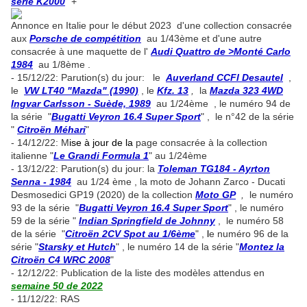
série K2000
" +
Annonce en Italie pour le début 2023 d'une collection consacrée
aux
Porsche de compétition
au 1/43ème et d'une autre
consacrée à une maquette de l'
Audi Quattro de >Monté Carlo
1984
au 1/8ème .
- 15/12/22: Parution(s) du jour: le
Auverland CCFl Desautel
,
le
VW LT40 "Mazda" (1990)
, le
Kfz. 13
,
la
Mazda 323 4WD
Ingvar Carlsson - Suède, 1989
au 1/24ème , le numéro 94 de
la série "
Bugatti Veyron 16.4 Super Sport
" , le n°42 de la série
"
Citroën Méhari
"
- 14/12/22: M
ise à jour de la
page consacrée à la collection
italienne "
Le Grandi Formula 1
" au 1/24ème
- 13/12/22: Parution(s) du jour: la
Toleman TG184 - Ayrton
Senna - 1984
au 1/24 ème , la moto de Johann Zarco - Ducati
Desmosedici GP19 (2020) de la collection
Moto GP
,
le numéro
93 de la série "
Bugatti Veyron 16.4 Super Sport
" , le numéro
59 de la série "
Indian Springfield de Johnny
, le numéro 58
de la série "
Citroën 2CV Spot au 1/6ème
" ,
l
e numéro 96 de la
série "
Starsky et Hutch
" , le numéro 14 de la série "
Montez la
Citroën C4 WRC 2008
"
- 12/12/22: Publication de la liste des modèles attendus en
semaine 50 de 2022
- 11/12/22: RAS