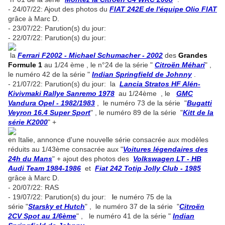
- 24/07/22: Ajout des photos du
FIAT 242E de l'équipe Olio FIAT
grâce à Marc D.
- 23/07/22: Parution(s) du jour:
- 22/07/22: Parution(s) du jour:
la
Ferrari F2002 - Michael Schumacher - 2002
des
Grandes
Formule 1
au 1/24 ème , le n°24 de la série "
Citroën Méhari
" ,
le numéro 42 de la série "
Indian Springfield de Johnny
.
- 21/07/22: Parution(s) du jour: la
Lancia Stratos HF Alén-
Kivivmaki Rallye Sanremo 1978
au 1/24ème , le
GMC
Vandura Opel - 1982/1983
, le numéro 73 de la série "
Bugatti
Veyron 16.4 Super Sport
" , le numéro 89 de la série "
Kitt de la
série K2000
" +
en Italie, annonce d'une nouvelle série consacrée aux modèles
réduits au 1/43ème consacrée aux "
Voitures légendaires des
24h du Mans
" + ajout des photos des
Volkswagen LT - HB
Audi Team 1984-1986
et
Fiat 242 Totip Jolly Club - 1985
grâce à Marc D.
- 20/07/22: RAS
- 19/07/22: Parution(s) du jour:
l
e numéro 75 de la
série "
Starsky et Hutch
" , le numéro 37 de la série "
Citroën
2CV Spot au 1/6ème
" , le numéro 41 de la série "
Indian