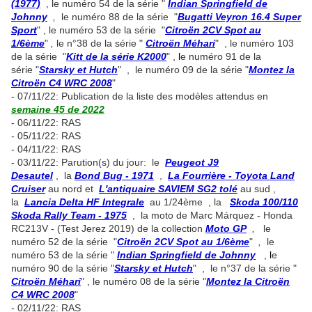
(1977)
, le numéro 54 de la série "
Indian Springfield de
Johnny
,
le numéro 88 de la série "
Bugatti Veyron 16.4 Super
Sport
" , le numéro 53 de la série "
Citroën 2CV Spot au
1/6ème
"
,
le n°38 de la série "
Citroën Méhari
" , le numéro 103
de la série "
Kitt de la série K2000
" ,
l
e numéro 91 de la
série "
Starsky et Hutch
" , le numéro 09 de la série "
Montez la
Citroën C4 WRC 2008
"
- 07/11/22: Publication de la liste des modèles attendus en
semaine 45 de 2022
- 06/11/22: RAS
- 05/11/22: RAS
- 04/11/22: RAS
- 03/11/22: Parution(s) du jour: le
Peugeot J9
Desautel
, la
Bond Bug - 1971
,
La Fourrière - Toyota Land
Cruiser
au nord et
L'antiquaire SAVIEM SG2 tolé
au sud ,
la
Lancia Delta HF Integrale
au 1/24ème , la
Skoda 100/110
Skoda Rally Team - 1975
, la moto de Marc Márquez - Honda
RC213V - (Test Jerez 2019) de la collection
Moto GP
,
le
numéro 52 de la série "
Citroën 2CV Spot au 1/6ème
"
,
le
numéro 53 de la série "
Indian Springfield de Johnny
,
l
e
numéro 90 de la série "
Starsky et Hutch
" , le n°37 de la série "
Citroën Méhari
" , le numéro 08 de la série "
Montez la Citroën
C4 WRC 2008
"
- 02/11/22: RAS