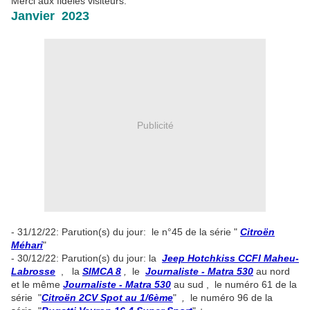
Merci aux fidèles visiteurs.
Janvier 2023
Publicité
- 31/12/22: Parution(s) du jour: le n°45 de la série "
Citroën
Méhari
"
- 30/12/22: Parution(s) du jour: la
Jeep Hotchkiss CCFl Maheu-
Labrosse
, la
SIMCA 8
,
le
Journaliste - Matra 530
au nord
et le même
Journaliste - Matra 530
au sud , le numéro 61 de la
série "
Citroën 2CV Spot au 1/6ème
"
,
le numéro 96 de la