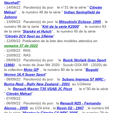
Vauxhall"
- 14/09/22: Parution(s) du jour: le n°31 de la série "
Citroën
Méhari
"
,
le numéro 48 de la série "
Indian Springfield de
Johnny
- 13/09/22: Parution(s) du jour: la
Mitsubishi Eclipse, 1995
,
le
numéro 96 de la série "
Kitt de la série K2000
" ,
l
e numéro 83
de la série "
Starsky et Hutch
" , le numéro 45 de la série
"
Citroën 2CV Spot au 1/6ème
"
- 12/09/22: Publication de la liste des modèles attendus en
semaine 37 de 2022
- 11/09/22: RAS
- 10/09/22: RAS
- 09/09/22: Parution(s) du jour: la
Buick Skylark Gran Sport
(1966)
, la moto de Joan Mir 2020 - Suzuki GSX-RR - (2020)​ de
la collection
Moto GP
,
le numéro 80 de la série "
Bugatti
Veyron 16.4 Super Sport
"
- 08/09/22: Parution(s) du jour: la
Subaru Impreza S7 WRC -
Burns-Reid - Rally New Zealand - 2001
au 1/24ème
, le
Renault Master T35 VSAB JC Picot
, le n°30 de la série
"
Citroën Méhari
"
- 07/09/22:
- 06/09/22: Parution(s) du jour: la
Renault R25 - Fernando
Alonso - 2005
au 1/24 ème , la
Rovin D2 - 1947
, le numéro 04
de la série "
Montez la Citroën C4 WRC 2008
" , le numéro 79 de