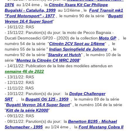
1976
au 1/24 ème , la
Citroën Xsara Kit Car Philippe
Bugalski - Cataluña, 1999
au 1/24ème , le
Ford Transit mk1
"Ford Motorsport" - 1977
, le numéro 90 de la série "
Bugatti
Veyron 16.4 Super Sport
"
- 16/11/22: RAS
- 15/11/22: Parution(s) du jour: la moto de Pecco Bagnaia -
Ducati Desmosedici GP20 - (2020) de la collection
Moto GP
,
le
numéro 54 de la série "
Citroën 2CV Spot au 1/6ème
"
,
le
numéro 55 de la série "
Indian Springfield de Johnny
,
l
e
numéro 92 de la série "
Starsky et Hutch
" , le numéro 10 de la
série "
Montez la Citroën C4 WRC 2008
"
- 14/11/22: Publication de la liste des modèles attendus en
semaine 46 de 2022
- 13/11/22: RAS
- 12/11/22: RAS
- 11/11/22: RAS
- 10/11/22: Parution(s) du jour: la
Dodge Challenger
SRT
, la
Bugatti Oti 125 - 1959
, le numéro 89 de la série
"
Bugatti Veyron 16.4 Super Sport
" , le numéro 104 de la série
"
Kitt de la série K2000
"
- 09/11/22: RAS
- 08/11/22: Parution(s) du jour: la
Benetton B195 - Michael
Schumacher - 1995
au 1/24 ème , la
Ford Mustang Cobra II