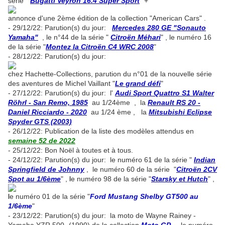
série "
Bugatti Veyron 16.4 Super Sport
" +
annonce d'une 2ème édition de la collection "American Cars" .
- 29/12/22: Parution(s) du jour:
Mercedes 280 GE "Sonauto
Yamaha"
, le n°44 de la série "
Citroën Méhari
" , le numéro 16
de la série "
Montez la Citroën C4 WRC 2008
"
- 28/12/22: Parution(s) du jour:
chez Hachette-Collections, parution du n°01 de la nouvelle série
des aventures de Michel Vaillant "
Le grand défi
"
- 27/12/22: Parution(s) du jour: l'
Audi Sport Quattro S1 Walter
Röhrl - San Remo, 1985
au 1/24ème , la
Renault RS 20 -
Daniel Ricciardo - 2020
au 1/24 ème , la
Mitsubishi Eclipse
Spyder GTS (2003)
- 26/12/22: Publication de la liste des modèles attendus en
semaine 52 de 2022
- 25/12/22: Bon Noël à toutes et à tous.
- 24/12/22: Parution(s) du jour: le numéro 61 de la série "
Indian
Springfield de Johnny
, le numéro 60 de la série "
Citroën 2CV
Spot au 1/6ème
" ,
l
e numéro 98 de la série "
Starsky et Hutch
" ,
l
e numéro 01 de la série "
Ford Mustang Shelby GT500 au
1/6ème
"
- 23/12/22: Parution(s) du jour: la moto de Wayne Rainey -