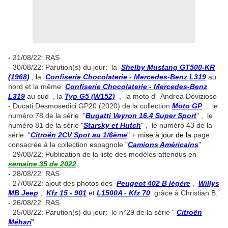
- 31/08/22: RAS
- 30/08/22: Parution(s) du jour: la
Shelby Mustang GT500-KR
(1968)
, la
Confiserie Chocolaterie - Mercedes-Benz L319
au
nord et la même
Confiserie Chocolaterie - Mercedes-Benz
L319
au sud , la
Typ G5 (W152)
, la moto d' Andrea Dovizioso
- Ducati Desmosedici GP20 (2020) de la collection
Moto GP
,
le
numéro 78 de la série "
Bugatti Veyron 16.4 Super Sport
" ,
l
e
numéro 81 de la série "
Starsky et Hutch
" , le numéro 43 de la
série "
Citroën 2CV Spot au 1/6ème
" + m
ise à jour de la
page
consacrée à la collection espagnole "
Camions Américains
"
- 29/08/22: Publication de la liste des modèles attendus en
semaine 35 de 2022
- 28/08/22: RAS
- 27/08/22: ajout des photos des
Peugeot 402 B légère
,
Willys
MB Jeep
,
Kfz 15 - 901
et
L1500A - Kfz 70
grâce à Christian B.
- 26/08/22: RAS
- 25/08/22: Parution(s) du jour: le n°29 de la série "
Citroën
Méhari
"