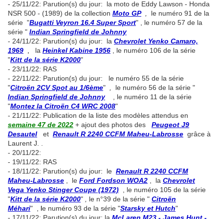
- 25/11/22: Parution(s) du jour: la moto de Eddy Lawson - Honda
NSR 500 - (1989) de la collection
Moto GP
,
le numéro 91 de la
série "
Bugatti Veyron 16.4 Super Sport
" , le numéro 57 de la
série "
Indian Springfield de Johnny
- 24/11/22: Parution(s) du jour: la
Chevrolet Yenko Camaro,
1969
,
la
Heinkel Kabine 1956
, le numéro 106 de la série
"
Kitt de la série K2000
"
- 23/11/22: RAS
- 22/11/22: Parution(s) du jour: le numéro 55 de la série
"
Citroën 2CV Spot au 1/6ème
"
,
le numéro 56 de la série "
Indian Springfield de Johnny
, le numéro 11 de la série
"
Montez la Citroën C4 WRC 2008
"
- 21/11/22: Publication de la liste des modèles attendus en
semaine 47 de 2022
+ ajout des photos des
Peugeot J9
Desautel
et
Renault R 2240 CCFM Maheu-Labrosse
grâce à
Laurent J. .
- 20/11/22:
- 19/11/22: RAS
- 18/11/22: Parution(s) du jour: le
Renault R 2240 CCFM
Maheu-Labrosse
, le
Ford Fordson WOA2
, la
Chevrolet
Vega Yenko Stinger Coupe (1972)
, le numéro 105 de la série
"
Kitt de la série K2000
"
,
le n°39 de la série "
Citroën
Méhari
" ,
l
e numéro 93 de la série "
Starsky et Hutch
"
- 17/11/22: Parution(s) du jour: la
McLaren M23 - James Hunt -