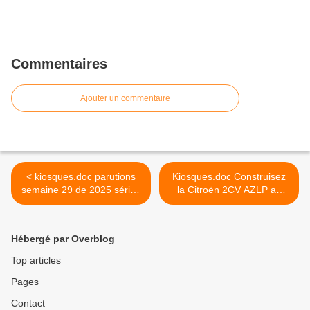
Commentaires
Ajouter un commentaire
< kiosques.doc parutions
Kiosques.doc Construisez
semaine 29 de 2025 séries
la Citroën 2CV AZLP au
miniatures-presse
1/8ème 1.1 Série kiosque >
Hébergé par Overblog
Top articles
Pages
Contact