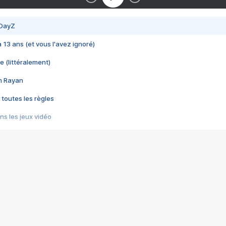
 DayZ
 a 13 ans (et vous l'avez ignoré)
e (littéralement)
im Rayan
 toutes les règles
s les jeux vidéo
us choquant de Rockstar ? - Le scandale BULLY
e plus moche de Steam
du RÊVE tourne au CAUCHEMAR
pendant 8 heures
it… à tort
umiliés par un jeu vidéo