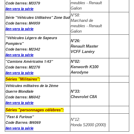
Code barres: M3379
meubles - Renault
Galion
lien vers la série
N°58:
Série "Véhicules Utilitaires" Zone Sud
Marchand de
Code barres: M4959
meubles - Renault
lien vers la série
Galion
"Véhicules Légers de Sapeurs
N°26:
Pompiers"
Renault Master
Code barres: M2342
VCFF Lanéry
lien vers la série
"Camions Américains 1/43"
N°02:
Code barres: M2276
Kenworth K100
Aerodyne
lien vers la série
Séries "Militaires":
Véhicules militaires de la 2ème
Guerre Mondiale
N°33:
Code barres: M6042
Chevrolet C8A
lien vers la série
Séries "personnages célèbres":
"Fast & Furious"
N°12:
Code Barres: M4069
Honda S2000 (2000)
lien vers la série