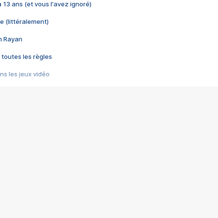
 a 13 ans (et vous l'avez ignoré)
e (littéralement)
im Rayan
 toutes les règles
s les jeux vidéo
us choquant de Rockstar ? - Le scandale BULLY
e plus moche de Steam
du RÊVE tourne au CAUCHEMAR
pendant 8 heures
it… à tort
umiliés par un jeu vidéo
ire - Final Fantasy 8
ti un empire - Age of Empires