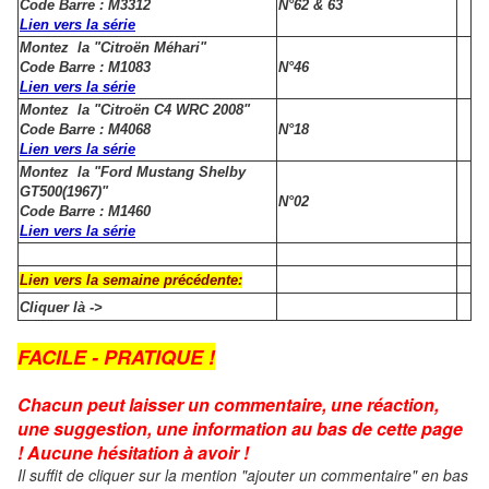
Code Barre : M3312
N°62 & 63
Lien vers la série
Montez la "Citroën Méhari"
Code Barre : M1083
N°46
Lien vers la série
Montez la "Citroën C4 WRC 2008"
Code Barre : M4068
N°18
Lien vers la série
Montez la "Ford Mustang Shelby
GT500(1967)"
N°02
Code Barre : M1460
Lien vers la série
Lien vers la semaine précédente:
Cliquer là ->
FACILE - PRATIQUE !
Chacun peut laisser un commentaire, une réaction,
une suggestion, une information au bas de cette page
! Aucune hésitation à avoir !
Il suffit de cliquer sur la mention "ajouter un commentaire" en bas