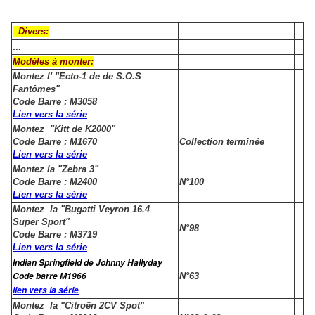
Divers:
...
Modèles à monter:
Montez l' "Ecto-1 de de S.O.S
Fantômes"
-
Code Barre : M3058
Lien vers la série
Montez "Kitt de K2000"
Code Barre : M1670
Collection terminée
Lien vers la série
Montez la "Zebra 3"
Code Barre : M2400
N°100
Lien vers la série
Montez la "Bugatti Veyron 16.4
Super Sport"
N°98
Code Barre : M3719
Lien vers la série
Indian Springfield de Johnny Hallyday
Code barre M1966
N°63
lien vers la série
Montez la "Citroën 2CV Spot"