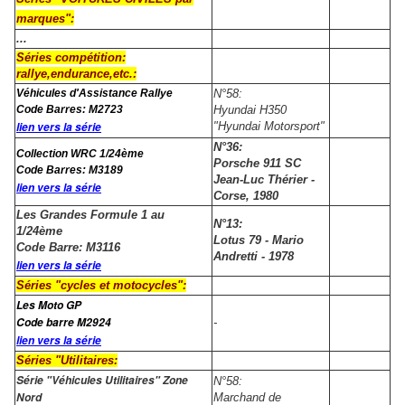
marques":
...
Séries compétition:
rallye,endurance,etc.:
Véhicules d'Assistance Rallye
N°58:
Code Barres: M2723
Hyundai H350
lien vers la série
"Hyundai Motorsport"
N°36:
Collection WRC 1/24ème
Porsche 911 SC
Code Barres: M3189
Jean-Luc Thérier -
lien vers la série
Corse, 1980
Les Grandes Formule 1 au
N°13:
1/24ème
Lotus 79 - Mario
Code Barre: M3116
Andretti - 1978
lien vers la série
Séries "cycles et motocycles":
Les Moto GP
Code barre M2924
-
lien vers la série
Séries "Utilitaires:
Série "Véhicules Utilitaires" Zone
N°58:
Nord
Marchand de