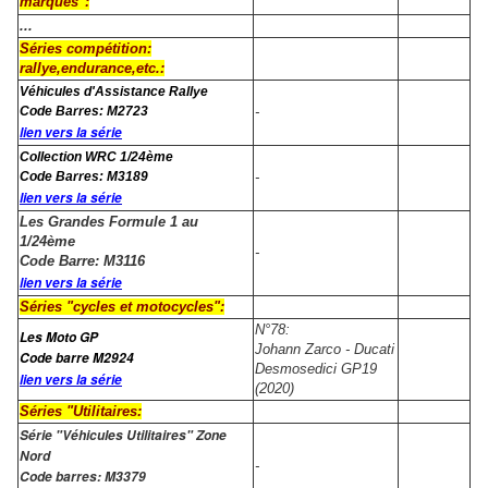
marques":
...
Séries compétition:
rallye,endurance,etc.:
Véhicules d'Assistance Rallye
Code Barres: M2723
-
lien vers la série
Collection WRC 1/24ème
Code Barres: M3189
-
lien vers la série
Les Grandes Formule 1 au
1/24ème
-
Code Barre: M3116
lien vers la série
Séries "cycles et motocycles":
N°78:
Les Moto GP
Johann Zarco - Ducati
Code barre M2924
Desmosedici GP19
lien vers la série
(2020)
Séries "Utilitaires:
Série "Véhicules Utilitaires" Zone
Nord
-
Code barres: M3379