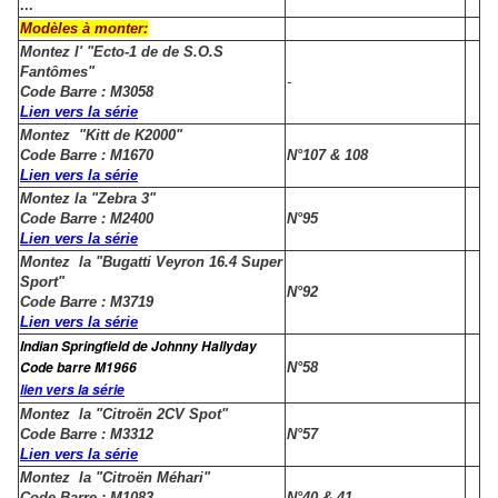
...
Modèles à monter:
Montez l' "Ecto-1 de de S.O.S
Fantômes"
-
Code Barre : M3058
Lien vers la série
Montez "Kitt de K2000"
Code Barre : M1670
N°107 & 108
Lien vers la série
Montez la "Zebra 3"
Code Barre : M2400
N°95
Lien vers la série
Montez la "Bugatti Veyron 16.4 Super
Sport"
N°92
Code Barre : M3719
Lien vers la série
Indian Springfield de Johnny Hallyday
Code barre M1966
N°58
lien vers la série
Montez la "Citroën 2CV Spot"
Code Barre : M3312
N°57
Lien vers la série
Montez la "Citroën Méhari"
Code Barre : M1083
N°40 & 41