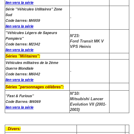
lien vers la série
Série "Véhicules Utilitaires" Zone
Sud
-
Code barres: M4959
lien vers la série
"Véhicules Légers de Sapeurs
N°23:
Pompiers"
Ford Transit MK V
Code barres: M2342
VPS Heinis
lien vers la série
Séries "Militaires":
Véhicules militaires de la 2ème
Guerre Mondiale
-
Code barres: M6042
lien vers la série
Séries "personnages célèbres":
N°10:
"Fast & Furious"
Mitsubishi Lancer
Code Barres: M4069
Evolution VII (2001-
lien vers la série
2003)
Divers: