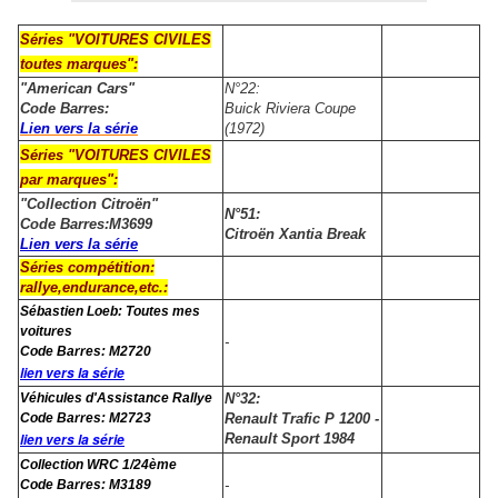
Séries "VOITURES CIVILES
toutes marques":
"American Cars"
​N°22:
Code Barres:
Buick Riviera Coupe
Lien vers la série
(1972)
Séries "VOITURES CIVILES
par marques":
"Collection Citroën"
N°51:
Code Barres:M3699
Citroën Xantia Break
Lien vers la série
Séries compétition:
rallye,endurance,etc.:
Sébastien Loeb: Toutes mes
voitures
-
Code Barres: M2720
lien vers la série
Véhicules d'Assistance Rallye
N°32:
Code Barres: M2723
Renault Trafic P 1200 -
lien vers la série
Renault Sport 1984
Collection WRC 1/24ème
Code Barres: M3189
-