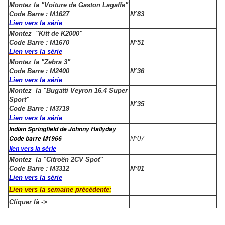
Montez la "Voiture de Gaston Lagaffe"
Code Barre : M1627
N°83
Lien vers la série
Montez "Kitt de K2000"
Code Barre : M1670
N°51
Lien vers la série
Montez la "Zebra 3"
Code Barre : M2400
N°36
Lien vers la série
Montez la "Bugatti Veyron 16.4 Super
Sport"
N°35
Code Barre : M3719
Lien vers la série
Indian Springfield de Johnny Hallyday
Code barre M1966
N°07
lien vers la série
Montez la "Citroën 2CV Spot"
Code Barre : M3312
N°01
Lien vers la série
Lien vers la semaine précédente:
Cliquer là ->