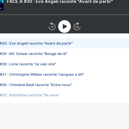
FACE A #30 : Eve Angeli raconte "Avant de partir"
#30 : Eve Angeli raconte "Avant de partir"
#29 : MC Solaar raconte "Bouge de là"
28 : Lorie raconte "Je vais vite"
#27 : Christophe Willem raconte "Jacques a dit"
#26 : Chimène Badi raconte "Entre nous"
#25 : Indochine raconte "3e sexe"
#24 : Zaho raconte "C'est chelou"
#23 : Patrick Bruel raconte "Au café des délices"
#22 : Kyo raconte "Le chemin"