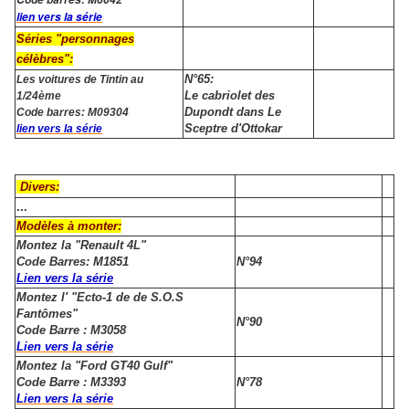
lien vers la série
Séries "personnages
célèbres":
N°65:
Les voitures de Tintin au
Le cabriolet des
1/24ème
Dupondt dans Le
Code barres: M09304
Sceptre d'Ottokar
lien vers la série
Divers:
...
Modèles à monter:
Montez la "Renault 4L"
Code Barres: M1851
N°94
Lien vers la série
Montez l' "Ecto-1 de de S.O.S
Fantômes"
N°90
Code Barre : M3058
Lien vers la série
Montez la "Ford GT40 Gulf"
Code Barre : M3393
N°78
Lien vers la série