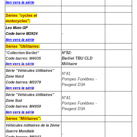
lien vers la série
Séries "cycles et
motocycles":
Les Moto GP
Code barre M2924
-
lien vers la série
Séries "Utilitaires:
N°92:
"Collection Berliet"
Berliet TBU CLD
Code barres: M4035
Militaire
lien vers la série
Série "Véhicules Utilitaires"
N°41:
Zone Nord
Pompes Funèbres -
Code barres: M3379
Peugeot D3A
lien vers la série
Série "Véhicules Utilitaires"
N°41:
Zone Sud
Pompes Funèbres -
Code barres: M4959
Peugeot D3A
lien vers la série
Séries "Militaires":
Véhicules militaires de la 2ème
Guerre Mondiale
-
Code barres: M6042