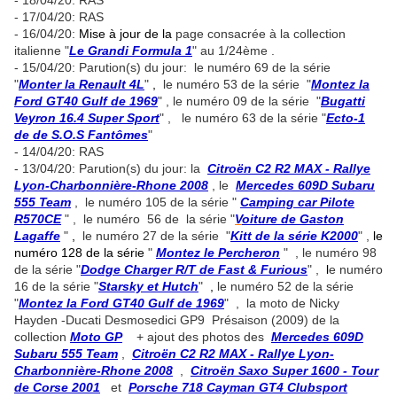
- 18/04/20: RAS
- 17/04/20: RAS
- 16/04/20:
Mise à jour de la
page consacrée à la collection
italienne "
Le Grandi Formula 1
" au 1/24ème .
- 15/04/20: Parution(s) du jour: le numéro 69 de la série
"
Monter la Renault 4L
"
,
le numéro 53 de la série "
Montez la
Ford GT40 Gulf de 1969
" , le numéro 09 de la série "
Bugatti
Veyron 16.4 Super Sport
" , le numéro 63 de la série "
Ecto-1
de de S.O.S Fantômes
"
- 14/04/20: RAS
- 13/04/20: Parution(s) du jour: la
Citroën C2 R2 MAX - Rallye
Lyon-Charbonnière-Rhone 2008
, le
Mercedes 609D Subaru
555 Team
, le numéro 105 de la série "
Camping car Pilote
R570CE
" , le numéro 56 de la série "
V
oiture de Gaston
Lagaffe
"
,
le numéro 27 de la série "
Kitt de la série K2000
" ,
le
numéro 128 de la série
"
Montez le Percheron
" , le numéro 98
de la série "
Dodge Charger R/T de Fast & Furious
" ,
l
e numéro
16 de la série "
Starsky et Hutch
"
,
le numéro 52 de la série
"
Montez la Ford GT40 Gulf de 1969
" , la moto de Nicky
Hayden -Ducati Desmosedici GP9 Présaison (2009) de la
collection
Moto GP
+ ajout des photos des
Mercedes 609D
Subaru 555 Team
,
Citroën C2 R2 MAX - Rallye Lyon-
Charbonnière-Rhone 2008
,
Citroën Saxo Super 1600 - Tour
de Corse 2001
et
Porsche 718 Cayman GT4 Clubsport