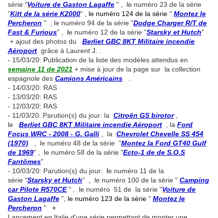
série "
V
oiture de Gaston Lagaffe
"
,
le numéro 23 de la série
"
Kitt de la série K2000
" ,
le numéro 124 de la série
"
Montez le
Percheron
" , le numéro 94 de la série "
Dodge Charger R/T de
Fast & Furious
" ,
l
e numéro 12 de la série "
Starsky et Hutch
"
+ ajout des photos du
Berliet GBC 8KT Militaire incendie
Aéroport
grâce à Laurent J. .
- 15/03/20:
P
ublication de la liste des modèles attendus en
semaine 11 de 2021
+ mise à jour de la page sur la collection
espagnole des
Camions Américains
.
- 14/03/20: RAS
- 13/03/20: RAS
- 12/03/20: RAS
- 11/03/20: Parution(s) du jour: la
Citroën GS birotor
,
le
Berliet GBC 8KT Militaire incendie Aéroport
, la
Ford
Focus WRC - 2008 - G. Galli
, la
Chevrolet Chevelle SS 454
(1970)
, le numéro 48 de la série "
Montez la Ford GT40 Gulf
de 1969
" , le numéro 58 de la série "
Ecto-1 de de S.O.S
Fantômes
"
- 10/03/20: Parution(s) du jour:
l
e numéro 11 de la
série "
Starsky et Hutch
"
,
le numéro 100 de la série "
Camping
car Pilote R570CE
" , le numéro 51 de la série "
V
oiture de
Gaston Lagaffe
",
le numéro 123 de la série
"
Montez le
Percheron
"
+
Lancement en Italie d'une série permettant de monter une