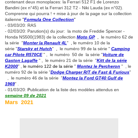
contenant deux monoplaces: la Ferrari 512 F1 de Lorenzo
Bandini (ex n°45) et la Ferrari 312 T2 - Niki Lauda (ex n°02).
Comprenne qui pourra ! + mise à jour de la page sur la collection
italienne
"
Formula One Collection
"
- 03/03/20: RAS
- 02/03/20: Parution(s) du jour: la moto de Freddie Spencer -
Honda NS500(1983) de la collection
Moto GP
,
le numéro 62 de
la série "
Monter la Renault 4L
"
, l
e numéro 10 de la
série "
Starsky et Hutch
"
,
le numéro 99 de la série "
Camping
car Pilote R570CE
" , le numéro 50 de la série "
V
oiture de
Gaston Lagaffe
"
,
le numéro 21 de la série "
Kitt de la série
K2000
" ,
le numéro 122 de la série
"
Montez le Percheron
" , le
numéro 92 de la série "
Dodge Charger R/T de Fast & Furious
"
, le numéro 46 de la série "
Montez la Ford GT40 Gulf de
1969
" .
- 01/03/20:
P
ublication de la liste des modèles attendus en
semaine 09 de 2021
Mars 2021