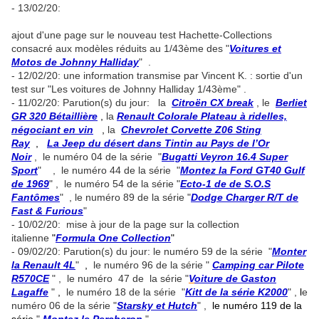
- 13/02/20:
ajout d'une page sur le nouveau test Hachette-Collections
consacré aux modèles réduits au 1/43ème des "
Voitures et
Motos de Johnny Halliday
" .
- 12/02/20: une information transmise par Vincent K. : sortie d'un
test sur "Les voitures de Johnny Halliday 1/43ème" .
- 11/02/20: Parution(s) du jour: la
Citroën CX break
, le
Berliet
GR 320 Bétaillière
,
la
Renault Colorale Plateau à ridelles,
négociant en vin
,
la
Chevrolet Corvette Z06 Sting
Ray
,
La Jeep du désert dans Tintin au Pays de l’Or
Noir
, le numéro 04 de la série "
Bugatti Veyron 16.4 Super
Sport
" , le numéro 44 de la série "
Montez la Ford GT40 Gulf
de 1969
" , le numéro 54 de la série "
Ecto-1 de de S.O.S
Fantômes
" , le numéro 89 de la série "
Dodge Charger R/T de
Fast & Furious
"
- 10/02/20: mise à jour de la page sur la collection
italienne
"
Formula One Collection
"
- 09/02/20: Parution(s) du jour: le numéro 59 de la série "
Monter
la Renault 4L
"
,
le numéro 96 de la série "
Camping car Pilote
R570CE
" , le numéro 47 de la série "
V
oiture de Gaston
Lagaffe
"
,
le numéro 18 de la série "
Kitt de la série K2000
" ,
l
e
numéro 06 de la série "
Starsky et Hutch
" ,
le numéro 119 de la