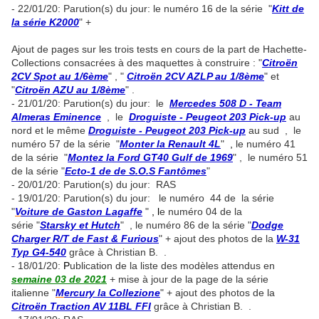
- 22/01/20: Parution(s) du jour: le numéro 16 de la série "
Kitt de
la série K2000
" +
Ajout de pages sur les trois tests en cours de la part de Hachette-
Collections consacrées à des maquettes à construire : "
Citroën
2CV Spot au 1/6ème
" , "
Citroën 2CV AZLP au 1/8ème
" et
"
Citroën AZU au 1/8ème
" .
- 21/01/20: Parution(s) du jour: le
Mercedes 508 D - Team
Almeras Eminence
, le
Droguiste - Peugeot 203 Pick-up
au
nord et le même
Droguiste - Peugeot 203 Pick-up
au sud , le
numéro 57 de la série "
Monter la Renault 4L
"
,
le numéro 41
de la série "
Montez la Ford GT40 Gulf de 1969
" , le numéro 51
de la série "
Ecto-1 de de S.O.S Fantômes
"
- 20/01/20: Parution(s) du jour: RAS
- 19/01/20: Parution(s) du jour: le numéro 44 de la série
"
V
oiture de Gaston Lagaffe
"
, l
e numéro 04 de la
série "
Starsky et Hutch
" , le numéro 86 de la série "
Dodge
Charger R/T de Fast & Furious
" + ajout des photos de la
W-31
Typ G4-540
grâce à Christian B. .
- 18/01/20:
P
ublication de la liste des modèles attendus en
semaine 03 de 2021
+ mise à jour de la page de la série
italienne "
M
ercury la Collezione
" + ajout des photos de la
Citroën Traction AV 11BL FFI
grâce à Christian B. .