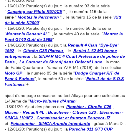
- 17/01/20: RAS
- 16/01/20: Parution(s) du jour: le numéro 93 de la série
"
Camping car Pilote R570CE
" ,
le numéro 116 de la
série
"
Montez le Percheron
" , le numéro 15 de la série "
Kitt
de la série K2000
" .
- 15/01/20: Parution(s) du jour: le numéro 56 de la série
"
Monter la Renault 4L
"
,
le numéro 40 de la série "
Montez la
Ford GT40 Gulf de 1969
"
- 14/01/20: Parution(s) du jour:
la
Renault 4 Clan “Bye-Bye”
1992
, le
Citroën C35 Plateau
, le
Berliet L 62 M3 benne
entrepreneur
,
la
SINPAR MC 4 Court Préfecture de police de
Paris
,
La Coronet de Sbrodj dans Objectif Lune
, la moto
de Fabio Quartararo - Yamaha YZR-M1 (2019) de la collection
Moto GP
, le numéro 85 de la série "
Dodge Charger R/T de
Fast & Furious
"
,
le numéro 50 de la série "
Ecto-1 de de S.O.S
Fantômes
"+
ajout d'une page consacrée au test Altaya pour une collection au
1/43ème de "
Micro-Voitures d'Antan
" .
-13/01/20: Ajout des photos des
Plombier - Citroën C25
,
Glacier - Renault 4L
,
Boucherie - Citroën U23
,
Electricien -
SIMCA 1100F2
,
Commissariat et fourgon Peugeot J7
et
Poissonnier - SIMCA Aronde Intendante
grâce à Marc D. .
- 12/01/20: Parution(s) du jour:
la
Porsche 911 GT3 CUP