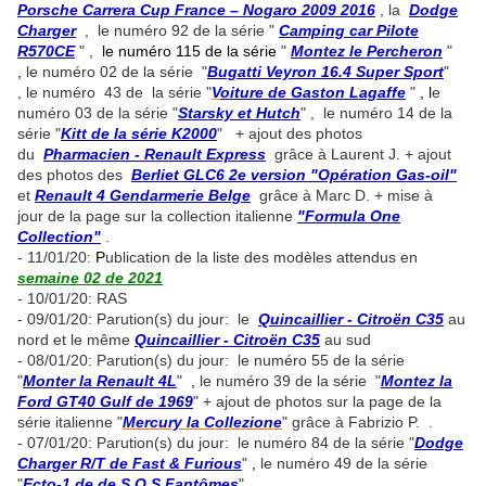
Porsche Carrera Cup France – Nogaro 2009 2016
, la
Dodge
Charger
, le numéro 92 de la série "
Camping car Pilote
R570CE
" ,
le numéro 115 de la série
"
Montez le Percheron
"
,
le numéro 02 de la série "
Bugatti Veyron 16.4 Super Sport
"
, le numéro 43 de la série "
V
oiture de Gaston Lagaffe
"
, l
e
numéro 03 de la série "
Starsky et Hutch
" , le numéro 14 de la
série "
Kitt de la série K2000
" + ajout des photos
du
Pharmacien - Renault Express
grâce à Laurent J. + ajout
des photos des
Berliet GLC6 2e version "Opération Gas-oil"
et
Renault 4 Gendarmerie Belge
grâce à Marc D. + mise à
jour de la page sur la collection italienne
"Formula One
Collection"
.
- 11/01/20:
P
ublication de la liste des modèles attendus en
semaine 02 de 2021
- 10/01/20: RAS
- 09/01/20: Parution(s) du jour: le
Quincaillier - Citroën C35
au
nord et le même
Quincaillier - Citroën C35
au sud
- 08/01/20: Parution(s) du jour: le numéro 55 de la série
"
Monter la Renault 4L
"
,
le numéro 39 de la série "
Montez la
Ford GT40 Gulf de 1969
" + ajout de photos sur la page de la
série italienne "
M
ercury la Collezione
" grâce à Fabrizio P. .
- 07/01/20: Parution(s) du jour: le numéro 84 de la série "
Dodge
Charger R/T de Fast & Furious
"
,
le numéro 49 de la série
"
Ecto-1 de de S.O.S Fantômes
" .