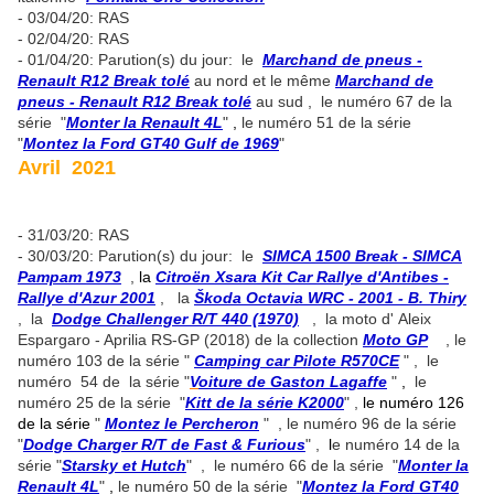
- 03/04/20: RAS
- 02/04/20: RAS
- 01/04/20: Parution(s) du jour: le
Marchand de pneus -
Renault R12 Break tolé
au nord et le même
Marchand de
pneus - Renault R12 Break tolé
au sud , le numéro 67 de la
série "
Monter la Renault 4L
"
,
le numéro 51 de la série
"
Montez la Ford GT40 Gulf de 1969
"
Avril 2021
- 31/03/20: RAS
- 30/03/20: Parution(s) du jour: le
SIMCA 1500 Break - SIMCA
Pampam 1973
,
la
Citroën Xsara Kit Car Rallye d'Antibes -
Rallye d'Azur 2001
, la
Škoda Octavia WRC - 2001 - B. Thiry
, la
Dodge Challenger R/T 440 (1970)
, la moto d' Aleix
Espargaro - Aprilia RS-GP (2018) de la collection
Moto GP
, le
numéro 103 de la série "
Camping car Pilote R570CE
" , le
numéro 54 de la série "
V
oiture de Gaston Lagaffe
"
,
le
numéro 25 de la série "
Kitt de la série K2000
" ,
le numéro 126
de la série
"
Montez le Percheron
" , le numéro 96 de la série
"
Dodge Charger R/T de Fast & Furious
" ,
l
e numéro 14 de la
série "
Starsky et Hutch
" , le numéro 66 de la série "
Monter la
Renault 4L
"
,
le numéro 50 de la série "
Montez la Ford GT40