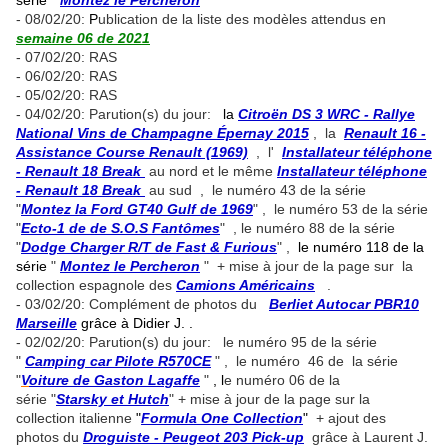
série
"
Montez le Percheron
"
- 08/02/20:
P
ublication de la liste des modèles attendus en
semaine 06 de 2021
- 07/02/20: RAS
- 06/02/20: RAS
- 05/02/20: RAS
- 04/02/20: Parution(s) du jour:
la
Citroën DS 3 WRC - Rallye
National Vins de Champagne Épernay 2015
, la
Renault 16 -
Assistance Course Renault (1969)
, l'
Installateur téléphone
- Renault 18 Break
au nord et le même
Installateur téléphone
- Renault 18 Break
au sud , le numéro 43 de la série
"
Montez la Ford GT40 Gulf de 1969
" , le numéro 53 de la série
"
Ecto-1 de de S.O.S Fantômes
" , le numéro 88 de la série
"
Dodge Charger R/T de Fast & Furious
" ,
le numéro 118 de la
série
"
Montez le Percheron
" + mise à jour de la page sur la
collection espagnole des
Camions Américains
.
- 03/02/20: Complément de photos du
Berliet Autocar PBR10
Marseille
grâce à Didier J. .
- 02/02/20: Parution(s) du jour: le numéro 95 de la série
"
Camping car Pilote R570CE
" , le numéro 46 de la série
"
V
oiture de Gaston Lagaffe
"
, l
e numéro 06 de la
série "
Starsky et Hutch
" + mise à jour de la page sur la
collection italienne
"
Formula One Collection
"
+ ajout des
photos du
Droguiste - Peugeot 203 Pick-up
grâce à Laurent J.