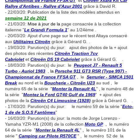
Championnat de France FFSA GT
et
Citroën Xsara Kit Car
Rallye d'Antibes - Rallye d'Azur 2001
grâce à David R.
- 22/03/20:
P
ublication de la liste des modèles attendus en
semaine 12 de 2021
- 21/03/20:
Mise à jour de la
page consacrée à la collection
italienne "
Le Grandi Formula 1
" au 1/24ème .
- 20/03/20: Ajout d'une page sur le récent test Altaya consacré
aux
Utilitaires Citroën
grâce à Gérard G. .
- 19/03/20: Parution(s) du jour: ajout des photos de la + ajout
des photos des récentes
Citroën Traction 7cv
Cabriolet
et
Citroën DS 19 Cabriolet
grâce à Gérard G. .
- 18/03/20: Parution(s) du jour: le
Peugeot J7 - Renault 5
Turbo - Auriol 1983
,
la
Porsche 911 GT3 RSR (Type 997) -
Championnat de France FFSA GT
, le
Serrurier - SIMCA 1501
Break
au nord et la
Boucherie - Citroën U23
au sud , le
numéro 65 de la série "
Monter la Renault 4L
"
,
le numéro 48 de
la série "
Montez la Ford GT40 Gulf de 1969
" + ajout des
photos de la
Citroën C4 Limousine (1928)
grâce à Gérard G. .
- 17/03/20: Parution(s) du jour: le numéro 59 de la série "
Ecto-
1 de de S.O.S Fantômes
"
- 16/03/20: Parution(s) du jour: la moto de Jorge Lorenzo -
Yamaha YZR-M1 (2008) de la collection
Moto GP
,
le numéro
64 de la série "
Monter la Renault 4L
"
,
le numéro 101 de la
série "
Camping car Pilote R570CE
" , le numéro 52 de la