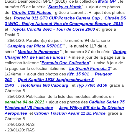
Ducati Desmosedici GP17 (2018) de la collection
Moto GP
, l
e
numéro 05 de la série "
Starsky et Hutch
" + ajout des photos
du
Citroën C35 Plateau
grâce à laurent J. + ajout des photos
des
Porsche 911 GT3 CUP Porsche Carrera Cup
,
Citroën DS
3 WRC - Rallye National Vins de Champagne Épernay 2015
et
Toyota Corolla WRC - Tour de Corse 2000
et grâce à
David R. .
- 26/01/20: Parution(s) du jour: le numéro 94 de la série
"
Camping car Pilote R570CE
" ,
le numéro 117 de la
série
"
Montez le Percheron
" , le numéro 87 de la série "
Dodge
Charger R/T de Fast & Furious
" + mise à jour de la page sur la
collection italienne
"
Formula One Collection
"
+ mise à jour de
la page sur la collection italienne "
Le Grandi Formula 1
" au
1/24ème + ajout des photos des
Kfz. 15 901
,
Peugeot
202
,
Opel Kapitän 1938 Jagdgeschwader 3
1943
,
Hotchkiss 686 Cabourg
et
Typ 770K W150
grâce à
Christian B. ..
- 25/01/20:
P
ublication de la liste des modèles attendus en
semaine 04 de 2021
+ ajout des photos des
Cadillac Series 75
Fleetwood V8 limousine
,
Jeep Willys MB de la 2e Division
Aéroportée
et
Citroën Traction Avant 11 BL Police
grâce à
Christian B. .
- 24/01/20: RAS
- 23/01/20: RAS