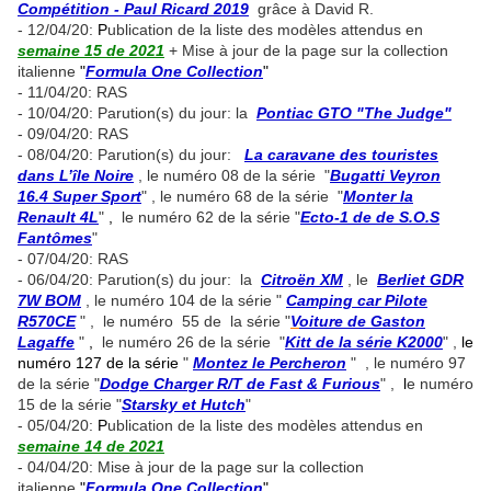
Compétition - Paul Ricard 2019
grâce à David R.
- 12/04/20:
P
ublication de la liste des modèles attendus en
semaine 15 de 2021
+ Mise à jour de la page sur la collection
italienne
"
Formula One Collection
"
- 11/04/20: RAS
- 10/04/20: Parution(s) du jour: la
Pontiac GTO "The Judge"
- 09/04/20: RAS
- 08/04/20: Parution(s) du jour:
La caravane des touristes
dans L’île Noire
, le numéro 08 de la série "
Bugatti Veyron
16.4 Super Sport
" , le numéro 68 de la série "
Monter la
Renault 4L
"
,
le numéro 62 de la série "
Ecto-1 de de S.O.S
Fantômes
"
- 07/04/20: RAS
- 06/04/20: Parution(s) du jour: la
Citroën XM
, le
Berliet GDR
7W BOM
, le numéro 104 de la série "
Camping car Pilote
R570CE
" , le numéro 55 de la série "
V
oiture de Gaston
Lagaffe
"
,
le numéro 26 de la série "
Kitt de la série K2000
" ,
le
numéro 127 de la série
"
Montez le Percheron
" , le numéro 97
de la série "
Dodge Charger R/T de Fast & Furious
" ,
l
e numéro
15 de la série "
Starsky et Hutch
"
- 05/04/20:
P
ublication de la liste des modèles attendus en
semaine 14 de 2021
- 04/04/20: Mise à jour de la page sur la collection
italienne
"
Formula One Collection
"