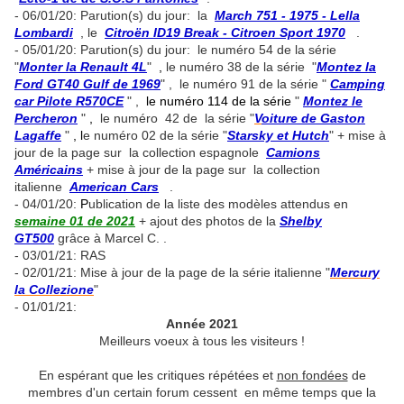
- 06/01/20: Parution(s) du jour: la
March 751 - 1975 - Lella
Lombardi
, le
Citroën ID19 Break - Citroen Sport 1970
.
- 05/01/20: Parution(s) du jour: le numéro 54 de la série
"
Monter la Renault 4L
"
,
le numéro 38 de la série "
Montez la
Ford GT40 Gulf de 1969
" , le numéro 91 de la série "
Camping
car Pilote R570CE
" ,
le numéro 114 de la série
"
Montez le
Percheron
"
,
le numéro 42 de la série "
V
oiture de Gaston
Lagaffe
"
, l
e numéro 02 de la série "
Starsky et Hutch
" + mise à
jour de la page sur la collection espagnole
Camions
Américains
+ mise à jour de la page sur la collection
italienne
American Cars
.
- 04/01/20:
P
ublication de la liste des modèles attendus en
semaine 01 de 2021
+ ajout des photos de la
Shelby
GT500
grâce à Marcel C. .
- 03/01/21: RAS
- 02/01/21: Mise à jour de la page de la série italienne "
M
ercury
la Collezione
"
- 01/01/21:
Année 2021
Meilleurs voeux à tous les visiteurs !
En espérant que les critiques répétées et
non fondées
de
membres d'un certain forum cessent en même temps que la