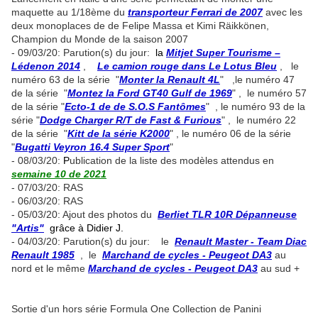
maquette au 1/18ème du
transporteur Ferrari de 2007
avec les
deux monoplaces de de Felipe Massa et Kimi Räikkönen,
Champion du Monde de la saison 2007
- 09/03/20: Parution(s) du jour:
la
Mitjet Super Tourisme –
Lédenon 2014
,
Le camion rouge dans Le Lotus Bleu
, le
numéro 63 de la série "
Monter la Renault 4L
" ,le numéro 47
de la série "
Montez la Ford GT40 Gulf de 1969
" , le numéro 57
de la série "
Ecto-1 de de S.O.S Fantômes
" , le numéro 93 de la
série "
Dodge Charger R/T de Fast & Furious
" , le numéro 22
de la série "
Kitt de la série K2000
" , le numéro 06 de la série
"
Bugatti Veyron 16.4 Super Sport
"
- 08/03/20:
P
ublication de la liste des modèles attendus en
semaine 10 de 2021
- 07/03/20: RAS
- 06/03/20: RAS
- 05/03/20: Ajout des photos du
Berliet TLR 10R Dépanneuse
"Artis"
grâce à Didier J.
- 04/03/20: Parution(s) du jour: le
Renault Master - Team Diac
Renault 1985
, le
Marchand de cycles - Peugeot DA3
au
nord et le même
Marchand de cycles - Peugeot DA3
au sud +
Sortie d'un hors série Formula One Collection de Panini