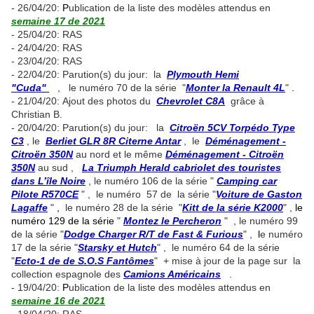
- 26/04/20:
P
ublication de la liste des modèles attendus en
semaine 17 de 2021
- 25/04/20: RAS
- 24/04/20: RAS
- 23/04/20: RAS
- 22/04/20: Parution(s) du jour: la
Plymouth Hemi
"Cuda"
, le numéro 70 de la série "
Monter la Renault 4L
"
.
- 21/04/20: Ajout des photos du
Chevrolet C8A
grâce à
Christian B.
- 20/04/20: Parution(s) du jour: la
Citroën 5CV Torpédo Type
C3
, le
Berliet GLR 8R Citerne Antar
, le
Déménagement -
Citroën 350N
au nord et le même
Déménagement - Citroën
350N
au sud ,
La Triumph Herald cabriolet des touristes
dans L’île Noire
, le numéro 106 de la série "
Camping car
Pilote R570CE
" , le numéro 57 de la série "
V
oiture de Gaston
Lagaffe
"
,
le numéro 28 de la série "
Kitt de la série K2000
" ,
le
numéro 129 de la série
"
Montez le Percheron
" , le numéro 99
de la série "
Dodge Charger R/T de Fast & Furious
" ,
l
e numéro
17 de la série "
Starsky et Hutch
" , le numéro 64 de la série
"
Ecto-1 de de S.O.S Fantômes
" + mise à jour de la page sur la
collection espagnole des
Camions Américains
.
- 19/04/20:
P
ublication de la liste des modèles attendus en
semaine 16 de 2021