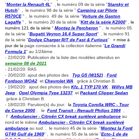
"
Monter la Renault 4L
"
, l
e numéro 09 de la série "
Starsky et
Hutch
"
,
le numéro 98 de la série "
Camping car Pilote
R570CE
" , le numéro 49 de la série "
V
oiture de Gaston
Lagaffe
"
,
le numéro 20 de la série "
Kitt de la série K2000
" ,
le
numéro 121 de la série
"
Montez le Percheron
" , le numéro 05
de la série "
Bugatti Veyron 16.4 Super Sport
" , le numéro 91
de la série "
Dodge Charger R/T de Fast & Furious
"
+ mise à
jour de la
page consacrée à la collection italienne "
Le Grandi
Formula 1
" au 1/24ème .
- 22/02/20:
P
ublication de la liste des modèles attendus en
semaine 08 de 2021
- 21/02/20: RAS
- 20/02/20: ajout des photos des
Typ G5 (W152)
,
Ford
Fordson WOA2
et
Chevrolet WA
grâce à Christian B.
- 19/02/20: ajout des photos des
Kfz. 1 TYP 170 VK
,
Willys MB
Jeep
,
Opel Olympia Type 13237
et
Packard Clipper Sedan
grâce à Christian B.
- 18/02/20: Parution(s) du jour:
la
Toyota Corolla WRC - Tour
de Corse 2000
, le
Ford Transit - Renault Philips 1984
,
l'
Ambulancier - Citroën CX break surélevé ambulance
au
nord et le même
Ambulancier - Citroën CX break surélevé
ambulance
au sud , le numéro 45 de la série "
Montez la Ford
GT40 Gulf de 1969
" , le numéro 55 de la série "
Ecto-1 de de