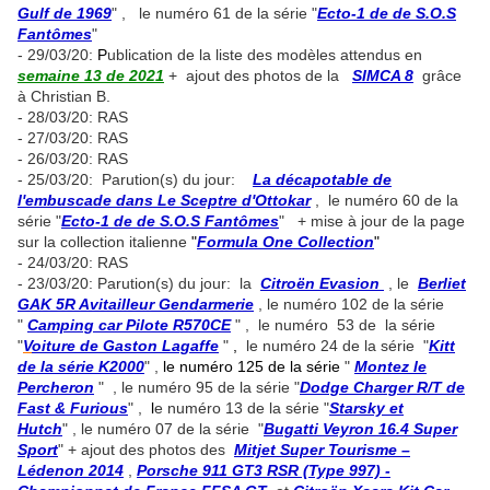
Gulf de 1969
" , le numéro 61 de la série "
Ecto-1 de de S.O.S
Fantômes
"
- 29/03/20:
P
ublication de la liste des modèles attendus en
semaine 13 de 2021
+ ajout des photos de la
SIMCA 8
grâce
à Christian B.
- 28/03/20: RAS
- 27/03/20: RAS
- 26/03/20: RAS
- 25/03/20: Parution(s) du jour:
La décapotable de
l'embuscade dans Le Sceptre d'Ottokar
, le numéro 60 de la
série "
Ecto-1 de de S.O.S Fantômes
" + mise à jour de la page
sur la collection italienne
"
Formula One Collection
"
- 24/03/20: RAS
- 23/03/20: Parution(s) du jour: la
Citroën Evasion
, le
Berliet
GAK 5R Avitailleur Gendarmerie
, le numéro 102 de la série
"
Camping car Pilote R570CE
" , le numéro 53 de la série
"
V
oiture de Gaston Lagaffe
"
,
le numéro 24 de la série "
Kitt
de la série K2000
" ,
le numéro 125 de la série
"
Montez le
Percheron
" , le numéro 95 de la série "
Dodge Charger R/T de
Fast & Furious
" ,
l
e numéro 13 de la série "
Starsky et
Hutch
" , le numéro 07 de la série "
Bugatti Veyron 16.4 Super
Sport
" + ajout des photos des
Mitjet Super Tourisme –
Lédenon 2014
,
Porsche 911 GT3 RSR (Type 997) -