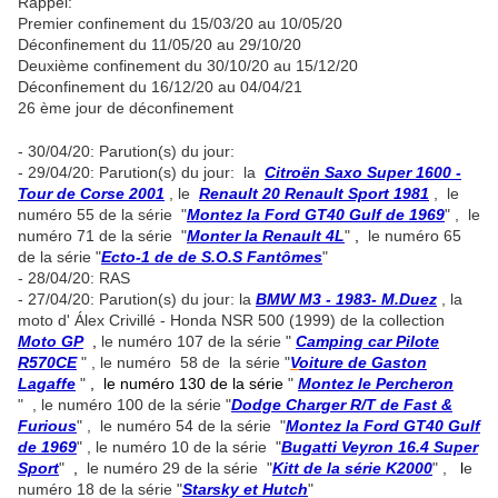
Rappel:
Premier confinement du 15/03/20 au 10/05/20
Déconfinement du 11/05/20 au 29/10/20
Deuxième confinement du 30/10/20 au 15/12/20
Déconfinement du 16/12/20 au 04/04/21
26 ème jour de déconfinement
- 30/04/20: Parution(s) du jour:
- 29/04/20: Parution(s) du jour: la
Citroën Saxo Super 1600 -
Tour de Corse 2001
, le
Renault 20 Renault Sport 1981
, le
numéro 55 de la série "
Montez la Ford GT40 Gulf de 1969
" , le
numéro 71 de la série "
Monter la Renault 4L
"
,
le numéro 65
de la série "
Ecto-1 de de S.O.S Fantômes
"
- 28/04/20: RAS
- 27/04/20: Parution(s) du jour: la
BMW M3 - 1983- M.Duez
, la
moto d' Álex Crivillé - Honda NSR 500 (1999) de la collection
Moto GP
,
le numéro 107 de la série "
Camping car Pilote
R570CE
" , le numéro 58 de la série "
V
oiture de Gaston
Lagaffe
"
,
le numéro 130 de la série
"
Montez le Percheron
" , le numéro 100 de la série "
Dodge Charger R/T de Fast &
Furious
" , le numéro 54 de la série "
Montez la Ford GT40 Gulf
de 1969
" , le numéro 10 de la série "
Bugatti Veyron 16.4 Super
Sport
"
,
le numéro 29 de la série "
Kitt de la série K2000
" ,
l
e
numéro 18 de la série "
Starsky et Hutch
"