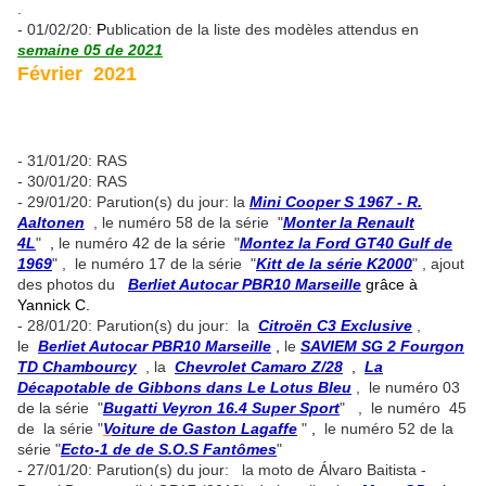
.
- 01/02/20:
P
ublication de la liste des modèles attendus en
semaine 05 de 2021
Février 2021
- 31/01/20: RAS
- 30/01/20: RAS
- 29/01/20: Parution(s) du jour: la
Mini Cooper S 1967 - R.
Aaltonen
, le numéro 58 de la série "
Monter la Renault
4L
"
,
le numéro 42 de la série "
Montez la Ford GT40 Gulf de
1969
" , le numéro 17 de la série "
Kitt de la série K2000
" , ajout
des photos du
Berliet Autocar PBR10 Marseille
grâce à
Yannick C.
- 28/01/20: Parution(s) du jour: la
Citroën C3 Exclusive
,
le
Berliet Autocar PBR10 Marseille
,
le
SAVIEM SG 2 Fourgon
TD Chambourcy
, la
Chevrolet Camaro Z/28
,
La
Décapotable de Gibbons dans Le Lotus Bleu
, le numéro 03
de la série "
Bugatti Veyron 16.4 Super Sport
" , le numéro 45
de la série "
V
oiture de Gaston Lagaffe
"
,
le numéro 52 de la
série "
Ecto-1 de de S.O.S Fantômes
"
- 27/01/20: Parution(s) du jour: la moto de Álvaro Baitista -