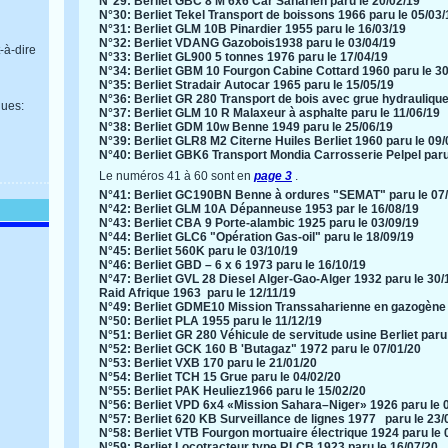
N°29: Berliet GBC 8 M 6x6 Car Saharien paru le 20/02/19
N°30: Berliet Tekel Transport de boissons 1966 paru le 05/03/
N°31: Berliet GLM 10B Pinardier 1955 paru le 16/03/19
N°32: Berliet VDANG Gazobois1938 paru le 03/04/19
-à-dire
N°33: Berliet GL900 5 tonnes 1976 paru le 17/04/19
N°34: Berliet GBM 10 Fourgon Cabine Cottard 1960 paru le 30
N°35: Berliet Stradair Autocar 1965 paru le 15/05/19
N°36: Berliet GR 280 Transport de bois avec grue hydraulique
ues:
N°37: Berliet GLM 10 R Malaxeur à asphalte paru le 11/06/19
N°38: Berliet GDM 10w Benne 1949 paru le 25/06/19
N°39: Berliet GLR8 M2 Citerne Huiles Berliet 1960 paru le 09/
N°40: Berliet GBK6 Transport Mondia Carrosserie Pelpel paru
​
Le numéros 41 à 60 sont en
page 3
.
N°41: Berliet GC190BN Benne à ordures "SEMAT" paru le 07
N°42: Berliet GLM 10A Dépanneuse 1953 par le 16/08/19
N°43: Berliet CBA 9 Porte-alambic 1925 paru le 03/09/19
N°44: Berliet GLC6 "Opération Gas-oil" paru le 18/09/19
N°45: Berliet 560K paru le 03/10/19
N°46: Berliet GBD – 6 x 6 1973 paru le 16/10/19
N°47: Berliet GVL 28 Diesel Alger-Gao-Alger 1932 paru le 30/
Raid Afrique 1963 paru le 12/11/19
N°49: Berliet GDME10 Mission Transsaharienne en gazogène 
N°50: Berliet PLA 1955 paru le 11/12/19
N°51: Berliet GR 280 Véhicule de servitude usine Berliet paru
N°52: Berliet GCK 160 B 'Butagaz" 1972 paru le 07/01/20
N°53: Berliet VXB 170 paru le 21/01/20
N°54: Berliet TCH 15 Grue paru le 04/02/20
N°55: Berliet PAK Heuliez1966 paru le 15/02/20
N°56: Berliet VPD 6x4 «Mission Sahara–Niger» 1926 paru le 
N°57: Berliet 620 KB Surveillance de lignes 1977 paru le 23
N°58: Berliet VTB Fourgon mortuaire électrique 1924 paru le 
N°59: Berliet Locotracteur type RLCB 1923 paru le 16/07/20