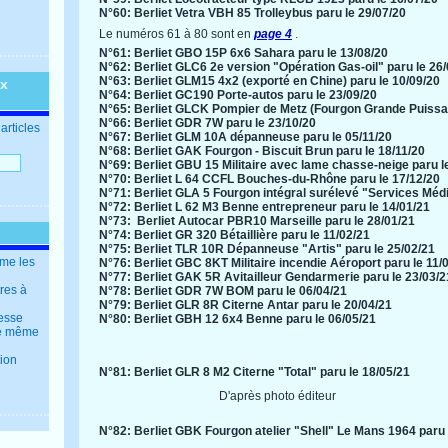
N°60: Berliet Vetra VBH 85 Trolleybus paru le 29/07/20
​
Le numéros 61 à 80 sont en
page 4
.
N°61: Berliet GBO 15P 6x6 Sahara paru le 13/08/20
N°62: Berliet GLC6 2e version "Opération Gas-oil" paru le 26
N°63: Berliet GLM15 4x2 (exporté en Chine) paru le 10/09/20
ux
N°64: Berliet GC190 Porte-autos paru le 23/09/20
N°65: Berliet GLCK Pompier de Metz (Fourgon Grande Puissa
N°66: Berliet GDR 7W paru le 23/10/20
articles
N°67: Berliet GLM 10A dépanneuse paru le 05/11/20
N°68: Berliet GAK Fourgon - Biscuit Brun paru le 18/11/20
N°69: Berliet GBU 15 Militaire avec lame chasse-neige paru l
N°70: Berliet L 64 CCFL Bouches-du-Rhône paru le 17/12/20
N°71: Berliet GLA 5 Fourgon intégral surélevé "Services Médi
N°72: Berliet L 62 M3 Benne entrepreneur paru le 14/01/21
N°73: Berliet Autocar PBR10 Marseille paru le 28/01/21
N°74: Berliet GR 320 Bétaillière paru le 11/02/21
N°75: Berliet TLR 10R Dépanneuse "Artis" paru le 25/02/21
mme les
N°76: Berliet GBC 8KT Militaire incendie Aéroport paru le 11/
N°77: Berliet GAK 5R Avitailleur Gendarmerie paru le 23/03/2
tres à
N°78: Berliet GDR 7W BOM paru le 06/04/21
N°79: Berliet GLR 8R Citerne Antar paru le 20/04/21
resse
N°80: Berliet GBH 12 6x4 Benne paru le 06/05/21
 le même
tion
N°81: Berliet GLR 8 M2 Citerne "Total" paru le 18/05/21
D'après photo éditeur
N°82: Berliet GBK Fourgon atelier "Shell" Le Mans 1964 paru 