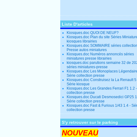
Liste D'articles
Kiosques.doc QUOI DE NEUF?
Kiosques.doc Plan du site Séries Miniatur
kiosques librairies
Kiosques.doc SOMMAIRE séries collectio
Presse autos miniatures
Kiosques.doc Numéros annoncés séries
miniatures presse librairies
kiosques.doc parutions semaine 32 de 20
séries miniatures-presse
Kiosques.doc Les Monoplaces Légendaire
Série collection presse
Kiosques.doc Construisez la La Renault 5
Série kiosque
Kiosques.doc Les Grandes Ferrari F1 1.2 -
collection presse
Kiosques.doc Ducati Desmosedici GP25 1.
Série collection presse
Kiosques.doc Fast & Furious 1/43 1.4 - Sé
collection presse
S'y retrouver sur le parking
NOUVEAU