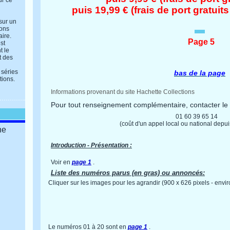
ur ce
puis 19,99 € (frais de port gratuits
 sur un
ions
aire.
Page 5
st
t le
t des
 séries
bas de la page
tions.
Informations provenant du site Hachette Collections
Pour tout renseignement complémentaire, contacter le
01 60 39 65 14
(coût d'un appel local ou national depuis
ne
Introduction - Présentation :
Voir en
page 1
.
Liste des numéros parus (en gras) ou annoncés:
Cliquer sur les images pour les agrandir (900 x 626 pixels - env
Le numéros 01 à 20 sont en
page 1
.