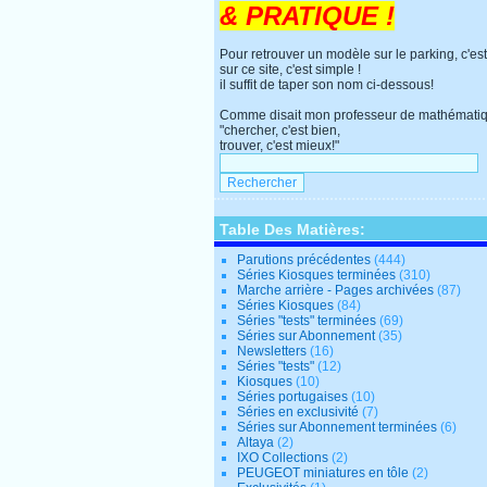
& PRATIQUE !
Pour retrouver un modèle sur le parking, c'est
sur ce site, c'est simple !
il suffit de taper son nom ci-dessous!
Comme disait mon professeur de mathématiq
"chercher, c'est bien,
trouver, c'est mieux!"
Table Des Matières:
Parutions précédentes
(444)
Séries Kiosques terminées
(310)
Marche arrière - Pages archivées
(87)
Séries Kiosques
(84)
Séries "tests" terminées
(69)
Séries sur Abonnement
(35)
Newsletters
(16)
Séries "tests"
(12)
Kiosques
(10)
Séries portugaises
(10)
Séries en exclusivité
(7)
Séries sur Abonnement terminées
(6)
Altaya
(2)
IXO Collections
(2)
PEUGEOT miniatures en tôle
(2)