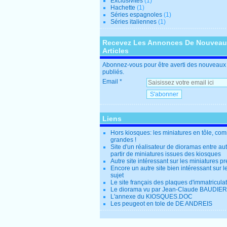
Exclusivités
(1)
Hachette
(1)
Séries espagnoles
(1)
Séries italiennes
(1)
Recevez Les Annonces De Nouvea
Articles
Abonnez-vous pour être averti des nouveaux 
publiés.
Email
Liens
Hors kiosques: les miniatures en tôle, co
grandes !
Site d'un réalisateur de dioramas entre au
partir de miniatures issues des kiosques
Autre site intéressant sur les miniatures p
Encore un autre site bien intéressant sur
sujet
Le site français des plaques d'immatricula
Le diorama vu par Jean-Claude BAUDIER
L'annexe du KIOSQUES.DOC
Les peugeot en tole de DE ANDREIS