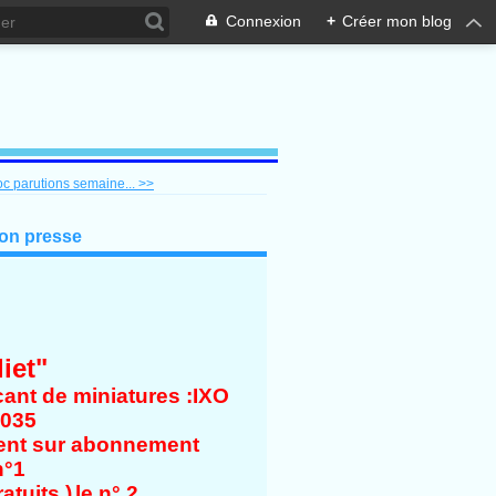
Connexion
+
Créer mon blog
c parutions semaine... >>
ion presse
iet"
cant de miniatures :IXO
4035
ent sur abonnement
n°1
atuits )
le n° 2