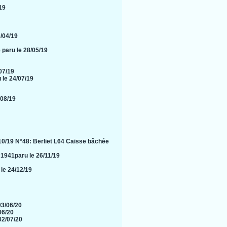
19
/04/19
 paru le 28/05/19
07/19
 le 24/07/19
/08/19
10/19
N°48: Berliet L64 Caisse bâchée
1941paru le 26/11/19
 le 24/12/19
03/06/20
/06/20
02/07/20