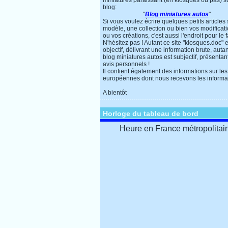
miniatures paraissant (en kiosques ou pas) s
blog:
"
Blog miniatures autos
"
Si vous voulez écrire quelques petits articles
modèle, une collection ou bien vos modificat
ou vos créations, c'est aussi l'endroit pour le f
N'hésitez pas ! Autant ce site "kiosques.doc" e
objectif, délivrant une information brute, autan
blog miniatures autos est subjectif, présentan
avis personnels !
Il contient également des informations sur les
européennes dont nous recevons les informa
A bientôt
Horloge du tableau de bord
Heure en France métropolitai