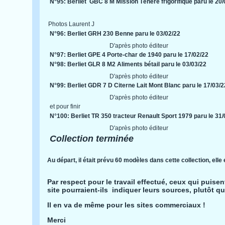
N°95: Berliet GBC 8 M Mission Ténéré frigorifique paru le 20/
Photos Laurent J
N°96: Berliet GRH 230 Benne paru le 03/02/22
D'après photo éditeur
N°97: Berliet GPE 4 Porte-char de 1940 paru le 17/02/22
N°98: Berliet GLR 8 M2 Aliments bétail paru le 03/03/22
D'après photo éditeur
N°99: Berliet GDR 7 D Citerne Lait Mont Blanc paru le 17/03/2
D'après photo éditeur
et pour finir
N°100: Berliet TR 350 tracteur Renault Sport 1979 paru le 31/
D'après photo éditeur
Collection terminée
Au départ, il était prévu 60 modèles dans cette collection, elle
Par respect pour le travail effectué, ceux qui puise
site pourraient-ils indiquer leurs sources, plutôt que
Il en va de même pour les sites commerciaux !
Merci