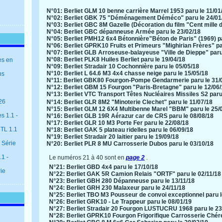
N°01: Berliet GLM 10 benne carrière Marrel 1953 paru le 11/01
N°02: Berliet GBK 75 "Déménagement Déméco" paru le 24/01
N°03: Berliet GBC 8M Gazelle (Décoration du film "Cent mille do
N°04: Berliet GBC dépanneuse Armée paru le 23/02/18
N°05: Berliet PMH12 6x4 Bétonnière"Béton de Paris" (1969) pa
N°06: Berliet GPRK10 Fruits et Primeurs "Mighirian Frères" pa
N°07: Berliet GLB Arroseuse-balayeuse "Ville de Dieppe" paru
N°08: Berliet PLK8 Huiles Berliet
​paru le 19/04/18
es en
N°09: Berliet Stradair 10 Cochonnière paru le 05/05/18
N°10: Berliet L 64.6 M3 4x4 chasse neige paru le 15/05/18
ns
N°11: Berliet GBK80 Fourgon-Pompe Gendarmerie paru le 31/
N°12: Berliet GBM 15 Fourgon "Paris-Bretagne" paru le 12/06
N°13: Berliet VTC Transport Têtes Nucléaires Missiles S2 paru
26
N°14: Berliet GLR 8M2 "Minoterie Clechet" paru le 11/07/18
N°15: Berliet GLM 12 6X4 Multibenne Marel "BBM" paru le 25/
s 1.1 -
N°16: Berliet GLB 19R Aérazur car de CRS paru le 08/08/18
N°17: Berliet GLR 10 M3 Porte Fer paru le 22/08/18
 TL 1.1
N°18: Berliet GAK 5 plateau ridelles paru le 06/09/18
N°19: Berliet Stradair 20 laitier paru le 19/09/18
 Série
N°20: Berliet PLR 8 MU Carrosserie Dubos paru le 03/10/18
1 -
Le numéros 21 à 40 sont en
page 2
.
N°21: Berliet GBD 4x4 paru le 17/10/18
rie
N°22: Berliet GAK 5R Camion Relais "ORTF" paru le 02/11/18
N°23: Berliet GBH 280 Dépanneuse paru le 13/11/18
N°24: Berliet GRH 230 Malaxeur paru le 24/11/18
N°25: Berliet TBO M3 Pousseur de convoi exceptionnel paru l
N°26: Berliet GRK10 - Le Trappeur paru le 08/01/19
N°27: Berliet Stradair 20 Fourgon LUSTUCRU 1968 paru le 23
N°28: Berliet GPRK10 Fourgon Frigorifique Carrosserie Chér