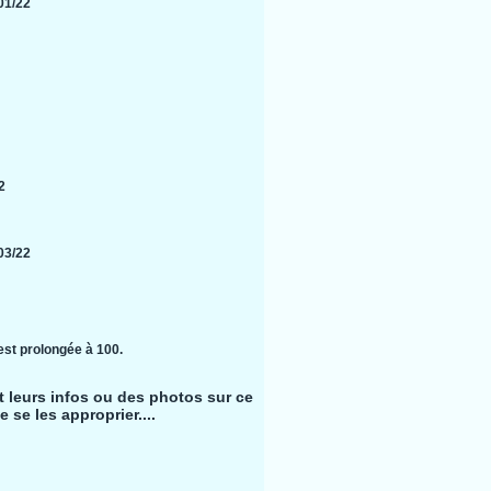
01/22
2
03/22
 est prolongée à 100.
nt leurs infos ou des photos sur ce
 se les approprier....