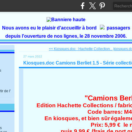
Nous avons eu le plaisir d'accueillir à bord
passagers
depuis l'ouverture de nos lignes, le 28 novembre 2006.
<< Kiosques.doc : Hachette Collection...
kiosques.do
27 mars 2022
Kiosques.doc Camions Berliet 1.5 - Série collect
s
r de l'
"Camions Berl
Edition Hachette Collections / fabri
Code barres: M
En kiosques, et bien sûr
égalem
Prix: 5,99 € le 
es
puis 9,99 €
(frais de port gr