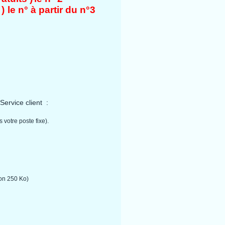
 )
le n° à partir du n°3
 S
ervice client :
 votre poste fixe).
iron 250 Ko)