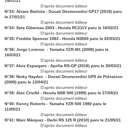
14/01/21
D'après document éditeur
N°33: Álvaro Baitista - Ducati Desmosedici GP17 (2018) paru
le 27/01/21
D'après document éditeur
N°34: Sete Gibernau 2003 - Honda RC211V paru le 16/02/21
D'après document éditeur
N°35: Freddie Spencer 1983 - Honda NS500 paru le 02/03/21
D'après document éditeur
N°36: Jorge Lorenzo - Yamaha YZR-M1 (2008) paru le
16/03/21
D'après document éditeur
N°37: Aleix Espargaro - Aprilia RS-GP (2018) paru le 30/03/21
D'après document éditeur
N°38: Nicky Hayden - Ducati Desmosedici GP9 de Présaison
(2009) paru le 13/04/21
D'après document éditeur
N°39: Álex Crivillé - Honda NSR 500 (1999) paru le 27/04/21
D'après document éditeur
N°40: Kenny Roberts - Yamaha YZR 500 1980 paru le
11/05/21
D'après document éditeur
N°41: Marc Márquez - Derbi RS 125 R (2010) paru le 21/05/21
D'après document éditeur