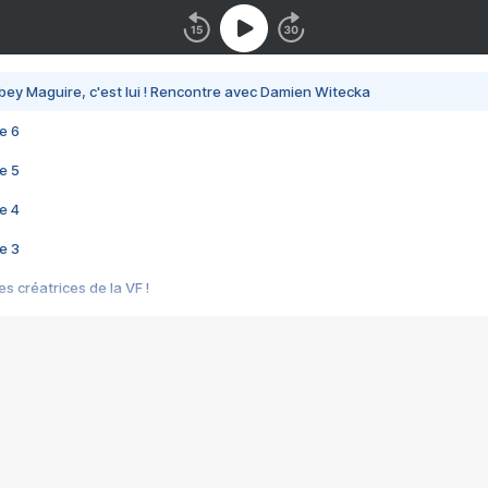
bey Maguire, c'est lui ! Rencontre avec Damien Witecka
e 6
e 5
e 4
e 3
s créatrices de la VF !
e 2
e 1
e Mektoub My Love arrive enfin ! Rencontre avec Shaïn Boumedine et Sal
i : après Toni en famille
elle réalise le bouleversant Dites lui que je l'aime