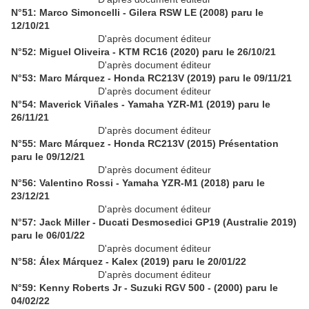
N°51: Marco Simoncelli - Gilera RSW LE (2008) paru le
12/10/21
D'après document éditeur
N°52: Miguel Oliveira - KTM RC16 (2020) paru le 26/10/21
D'après document éditeur
N°53: Marc Márquez - Honda RC213V (2019) paru le 09/11/21
D'après document éditeur
N°54: Maverick Viñales - Yamaha YZR-M1 (2019) paru le
26/11/21
D'après document éditeur
N°55: Marc Márquez - Honda RC213V (2015) Présentation
paru le 09/12/21
D'après document éditeur
N°56: Valentino Rossi - Yamaha YZR-M1 (2018) paru le
23/12/21
D'après document éditeur
N°57: Jack Miller - Ducati Desmosedici GP19 (Australie 2019)
paru le 06/01/22
D'après document éditeur
N°58: Álex Márquez - Kalex (2019) paru le 20/01/22
D'après document éditeur
N°59: Kenny Roberts Jr - Suzuki RGV 500 - (2000) paru le
04/02/22