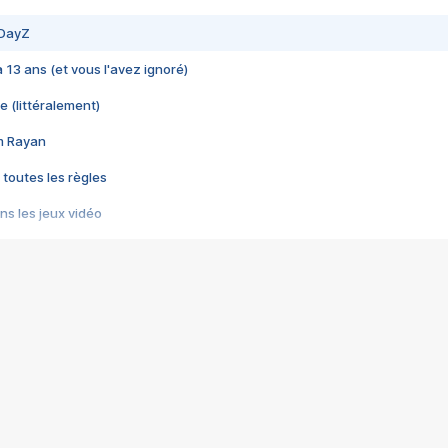
 DayZ
 a 13 ans (et vous l'avez ignoré)
e (littéralement)
im Rayan
 toutes les règles
s les jeux vidéo
us choquant de Rockstar ? - Le scandale BULLY
e plus moche de Steam
du RÊVE tourne au CAUCHEMAR
pendant 8 heures
it… à tort
umiliés par un jeu vidéo