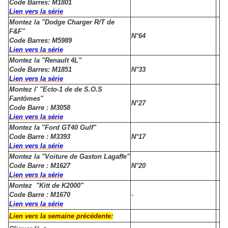
Code Barres: M1801
Lien vers la série
Montez la "Dodge Charger R/T de
F&F"
N°64
Code Barres: M5989
Lien vers la série
Montez la "Renault 4L"
Code Barres: M1851
N°33
Lien vers la série
Montez l' "Ecto-1 de de S.O.S
Fantômes"
N°27
Code Barre : M3058
Lien vers la série
Montez la "Ford GT40 Gulf"
Code Barre : M3393
N°17
Lien vers la série
Montez la "Voiture de Gaston Lagaffe"
Code Barre : M1627
N°20
Lien vers la série
Montez "Kitt de K2000"
Code Barre : M1670
-
Lien vers la série
Lien vers la semaine précédente: