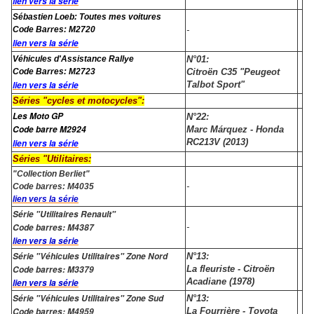
lien vers la série
Sébastien Loeb: Toutes mes voitures
Code Barres: M2720
-
lien vers la série
Véhicules d'Assistance Rallye
N°01:
Code Barres: M2723
Citroën C35 "Peugeot
lien vers la série
Talbot Sport"
Séries "cycles et motocycles":
Les Moto GP
N°22:
Code barre M2924
Marc Márquez - Honda
RC213V (2013)
lien vers la série
Séries "Utilitaires:
"Collection Berliet"
-
Code barres: M4035
lien vers la série
Série "Utilitaires Renault"
Code barres: M4387
-
lien vers la série
Série "Véhicules Utilitaires" Zone Nord
N°13:
Code barres: M3379
La fleuriste - Citroën
Acadiane (1978)
lien vers la série
Série "Véhicules Utilitaires" Zone Sud
N°13:
Code barres: M4959
La Fourrière - Toyota