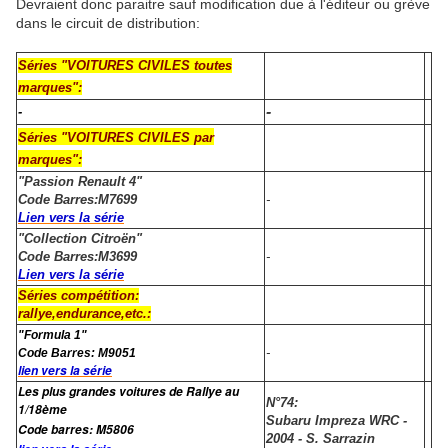
Devraient donc paraitre sauf modification due à l'éditeur ou grève
dans le circuit de distribution:
Séries "VOITURES CIVILES toutes
marques":
-
-
Séries "VOITURES CIVILES par
marques":
"Passion Renault 4"
Code Barres:M7699
-
Lien vers la série
"Collection Citroën"
Code Barres:M3699
-
Lien vers la série
Séries compétition:
rallye,endurance,etc.:
"Formula 1"
-
Code Barres: M9051
lien vers la série
Les plus grandes voitures de Rallye au
N°74:
1/18ème
Subaru Impreza WRC -
Code barres:
M5806
2004 - S. Sarrazin