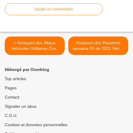
Ajouter un commentaire
< Kiosques.doc Altaya
Kiosques.doc Parutions
Vehicules Utilitaires Zone
semaine 03 de 2021 Séries
Nord 1.1 Série Miniatures
Miniatures Press >
Presse
Hébergé par Overblog
Top articles
Pages
Contact
Signaler un abus
C.G.U.
Cookies et données personnelles