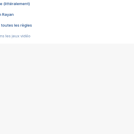
e (littéralement)
im Rayan
 toutes les règles
s les jeux vidéo
us choquant de Rockstar ? - Le scandale BULLY
e plus moche de Steam
du RÊVE tourne au CAUCHEMAR
pendant 8 heures
it… à tort
umiliés par un jeu vidéo
ire - Final Fantasy 8
ti un empire - Age of Empires
story DOFUS