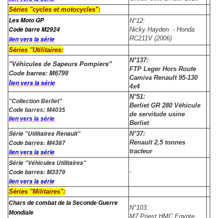
Séries "cycles et motocycles":
Les Moto GP
N°12:
Code barre M2924
Nicky Hayden - Honda
RC211V (2006)
lien vers la série
Séries "Utilitaires:
N°137:
"Véhicules de Sapeurs Pompiers"
FTP Leger Hors Route
Code barres: M6799
Camiva Renault 95-130
l
ien vers la série
4x4
N°51:
"Collection Berliet"
Berliet GR 280 Véhicule
Code barres: M4035
de servitude usine
lien vers la série
Berliet
Série "Utilitaires Renault"
N°37:
Code barres: M4387
Renault 2,5 tonnes
tracteur
lien vers la série
Série "Véhicules Utilitaires"
Code barres: M3379
-
lien vers la série
Séries "Militaires":
Chars de combat de la Seconde Guerre
N°103:
Mondiale
M7 Priest HMC Egypte