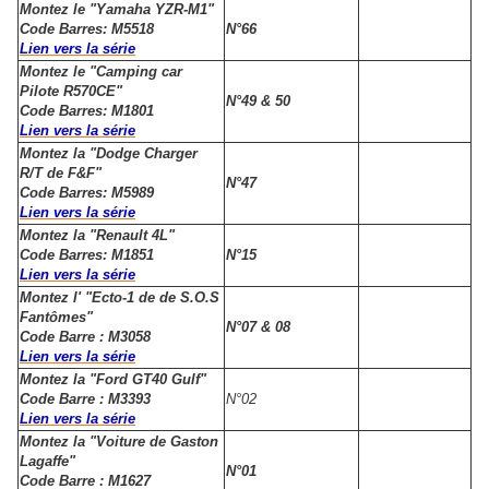
Montez le "Yamaha YZR-M1"
Code Barres: M5518
N°66
Lien vers la série
Montez le "Camping car
Pilote R570CE"
N°49 & 50
Code Barres: M1801
Lien vers la série
Montez la "Dodge Charger
R/T de F&F"
N°47
Code Barres: M5989
Lien vers la série
Montez la "Renault 4L"
Code Barres: M1851
N°15
Lien vers la série
Montez l' "Ecto-1 de de S.O.S
Fantômes"
N°07 & 08
Code Barre : M3058
Lien vers la série
Montez la "Ford GT40 Gulf"
Code Barre : M3393
N°02
Lien vers la série
Montez la "Voiture de Gaston
Lagaffe"
N°01
Code Barre : M1627