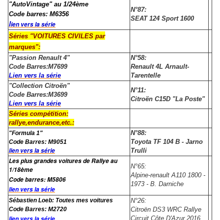
"AutoVintage" au 1/24ème
N°87:
Code barres: M6356
SEAT 124 Sport 1600
l
ien vers la série
Séries "VOITURES CIVILES par
marques":
"Passion Renault 4"
N°58:
Code Barres:M7699
Renault 4L Arnault-
Lien vers la série
Tarentelle
"Collection Citroën"
N°11:
Code Barres:M3699
Citroën C15D "La Poste"
Lien vers la série
Séries compétition:
rallye,endurance,etc.:
N°88:
"Formula 1"
Toyota TF 104 B - Jarno
Code Barres: M9051
lien vers la série
Trulli
Les plus grandes voitures de Rallye au
N°65:
1/18ème
Alpine-renault A110 1800 -
Code barres:
M5806
1973 - B. Darniche
lien vers la série
Sébastien Loeb: Toutes mes voitures
N°26:
Code Barres: M2720
Citroën DS3 WRC Rallye
lien vers la série
Circuit Côte D'Azur 2016