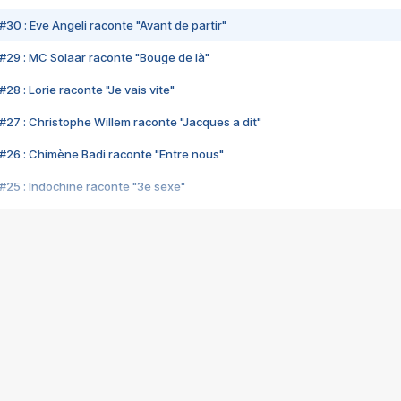
#30 : Eve Angeli raconte "Avant de partir"
#29 : MC Solaar raconte "Bouge de là"
28 : Lorie raconte "Je vais vite"
#27 : Christophe Willem raconte "Jacques a dit"
#26 : Chimène Badi raconte "Entre nous"
#25 : Indochine raconte "3e sexe"
#24 : Zaho raconte "C'est chelou"
#23 : Patrick Bruel raconte "Au café des délices"
#22 : Kyo raconte "Le chemin"
#21 : Nolwenn Leroy raconte "Cassé"
#20 : Patrick Hernandez raconte "Born to be alive"
#19 : Lorie raconte "Près de moi"