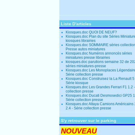
Liste D'articles
Kiosques.doc QUOI DE NEUF?
Kiosques.doc Plan du site Séries Miniatur
kiosques librairies
Kiosques.doc SOMMAIRE séries collectio
Presse autos miniatures
Kiosques.doc Numéros annoncés séries
miniatures presse librairies
kiosques.doc parutions semaine 32 de 20
séries miniatures-presse
Kiosques.doc Les Monoplaces Légendaire
Série collection presse
Kiosques.doc Construisez la La Renault 5
Série kiosque
Kiosques.doc Les Grandes Ferrari F1 1.2 -
collection presse
Kiosques.doc Ducati Desmosedici GP25 1.
Série collection presse
Kiosques.doc Altaya Camions Américains
2.4 - Série collection presse
S'y retrouver sur le parking
NOUVEAU