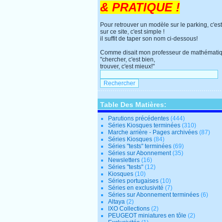
& PRATIQUE !
Pour retrouver un modèle sur le parking, c'est
sur ce site, c'est simple !
il suffit de taper son nom ci-dessous!
Comme disait mon professeur de mathématiq
"chercher, c'est bien,
trouver, c'est mieux!"
Table Des Matières:
Parutions précédentes
(444)
Séries Kiosques terminées
(310)
Marche arrière - Pages archivées
(87)
Séries Kiosques
(84)
Séries "tests" terminées
(69)
Séries sur Abonnement
(35)
Newsletters
(16)
Séries "tests"
(12)
Kiosques
(10)
Séries portugaises
(10)
Séries en exclusivité
(7)
Séries sur Abonnement terminées
(6)
Altaya
(2)
IXO Collections
(2)
PEUGEOT miniatures en tôle
(2)