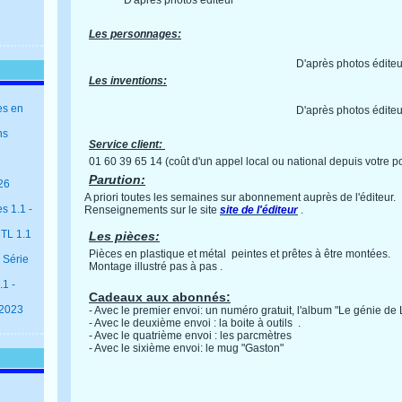
D'après photos éditeur
Les personnages:
D'après photos éditeu
Les inventions:
es en
D'après photos éditeu
ns
Service client:
01 60 39 65 14 (coût d'un appel local ou national depuis votre po
Parution:
26
A priori toutes les semaines sur abonnement auprès de l'éditeur.
s 1.1 -
Renseignements sur le site
site de l'éditeur
.
 TL 1.1
Les pièces:
Pièces en plastique et métal peintes et prêtes à être montées.
 Série
Montage illustré pas à pas .
1 -
Cadeaux aux abonnés:
 2023
- Avec le premier envoi: un numéro gratuit, l'album "Le génie de La
- Avec le deuxième envoi : la boite à outils .
- Avec le quatrième envoi : les parcmètres
- Avec le sixième envoi: le mug "Gaston"