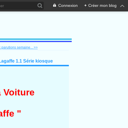
Connexion
+
Créer mon blog
 parutions semaine... >>
agaffe 1.1 Série kiosque
 Voiture
ffe "