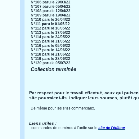
N°106 paru le 29/03/22
N°107 paru le 05/04/22
N°108 paru le 12/04/22
N°109 paru le 19/04/22
N°110 paru le 26/04/22
N°111 paru le 01/05/22
N°112 paru le 10/05/22
N°113 paru le 17/05/22
N°114 paru le 24/05/22
N°115 paru le 31/05/22
N°116 paru le 05/06/22
N°117 paru le 14/06/22
N°118 paru le 21/06/22
N°119 paru le 28/06/22
N°120 paru le 05/07/22
Collection terminée
Par respect pour le travail effectué, ceux qui puise
site pourraient-ils indiquer leurs sources, plutôt que
De même pour les sites commerciaux.
Liens utiles :
- commandes de numéros à l'unité sur le
site de l'éditeur
.