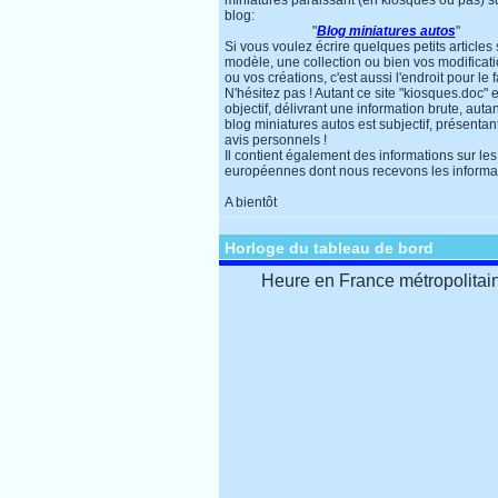
miniatures paraissant (en kiosques ou pas) s
blog:
"
Blog miniatures autos
"
Si vous voulez écrire quelques petits articles
modèle, une collection ou bien vos modificat
ou vos créations, c'est aussi l'endroit pour le f
N'hésitez pas ! Autant ce site "kiosques.doc" e
objectif, délivrant une information brute, autan
blog miniatures autos est subjectif, présentan
avis personnels !
Il contient également des informations sur les
européennes dont nous recevons les informa
A bientôt
Horloge du tableau de bord
Heure en France métropolitai