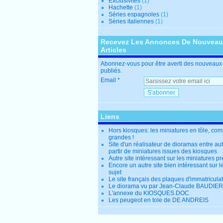
Exclusivités
(1)
Hachette
(1)
Séries espagnoles
(1)
Séries italiennes
(1)
Recevez Les Annonces De Nouvea
Articles
Abonnez-vous pour être averti des nouveaux 
publiés.
Email
Liens
Hors kiosques: les miniatures en tôle, co
grandes !
Site d'un réalisateur de dioramas entre au
partir de miniatures issues des kiosques
Autre site intéressant sur les miniatures p
Encore un autre site bien intéressant sur
sujet
Le site français des plaques d'immatricula
Le diorama vu par Jean-Claude BAUDIER
L'annexe du KIOSQUES.DOC
Les peugeot en tole de DE ANDREIS