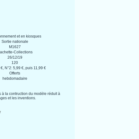
onnement et en kiosques
Sortie nationale
M1627
achette-Collections
26/12/19
120
 €, N°2: 5,99 €, puis 11,99 €
Offerts
hebdomadaire
 à la contruction du modèle réduit à
ges et les inventions.
r