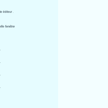
e éditeur .
lle fenêtre
r
r
r
r