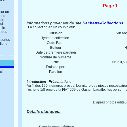
ur ce
Page 1
 sur un
ions
aire.
Informations provenant de site
Hachette-Collections
st
La collection en un coup d'œil:
t le
t des
Diffusion
Sur ab
Type de collection
 séries
Code Barre
tions.
Editeur
H
Date de première parution
Nombre de numéros
Prix
N°1: 0,50
Frais de port
ne
Parution
Introduction - Présentation :
Au fil des 120 numéros prévus, fourniture des pièces nécessaires
l'échelle 1/8 ème de la FIAT 509 de Gaston Lagaffe, les personna
D'après photos éditeu
Détails statiques: