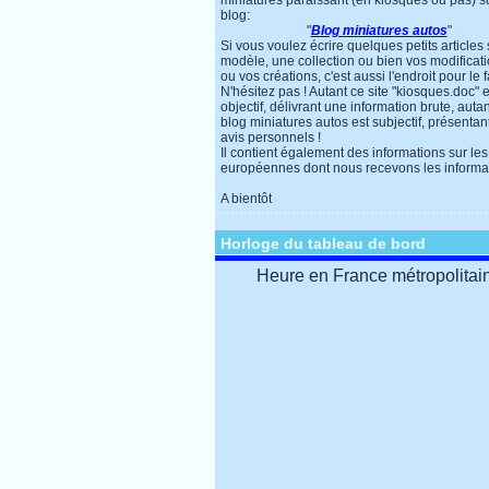
miniatures paraissant (en kiosques ou pas) s
blog:
"
Blog miniatures autos
"
Si vous voulez écrire quelques petits articles
modèle, une collection ou bien vos modificat
ou vos créations, c'est aussi l'endroit pour le f
N'hésitez pas ! Autant ce site "kiosques.doc" e
objectif, délivrant une information brute, autan
blog miniatures autos est subjectif, présentan
avis personnels !
Il contient également des informations sur les
européennes dont nous recevons les informa
A bientôt
Horloge du tableau de bord
Heure en France métropolitai