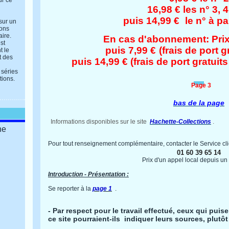
ur ce
16,98 € les n° 3, 4
puis 14,99 €
le n° à pa
 sur un
ions
aire.
En cas d'abonnement: Prix:
st
puis 7,99 €
(frais de port gr
t le
t des
puis 14,99 € (frais de port gratuits
 séries
tions.
Page 3
bas de la page
Informations disponibles sur le site
Hachette-Collections
.
ne
Pour tout renseignement complémentaire, contacter le S
ervice cl
01 60 39 65 14
Prix d'un appel local depuis un 
Introduction - Présentation :
Se reporter à la
page 1
.
- Par respect pour le travail effectué, ceux qui puis
ce site pourraient-ils indiquer leurs sources, plutôt 