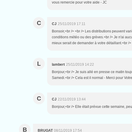
vous remercie pour votre aide - JC
C
CJ
25/11/2019 17:11
Bonsoir,<br /> <br /> Les distributions peuvent var
conditions météo ou des grèves.<br /> Je n'ai aucu
mieux serait de demander à votre détaillant.<br /
L
lambert
25/11/2019 14:22
Bonjour,<br /> Je suis allé en presse ce matin touj
Samedi.<br /> Cela est il normal - Merci pour Votr
C
CJ
22/11/2019 13:44
Bonjour,<br /> Elle était prévue cette semaine, p
B
BRUGAT
08/11/2019 17:54