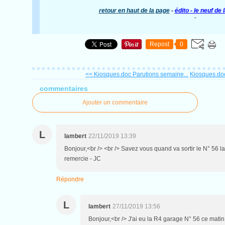
retour en haut de la page
-
édito - le neuf de
-
Repost
0
<< Kiosques.doc Parutions semaine...
Kiosques.doc
commentaires
Ajouter un commentaire
L
lambert
22/11/2019 13:39
Bonjour,<br /> <br /> Savez vous quand va sortir le N° 56 l
remercie - JC
Répondre
L
lambert
27/11/2019 13:56
Bonjour,<br /> J'ai eu la R4 garage N° 56 ce matin,