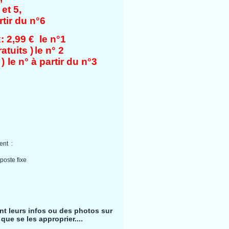
 et 5,
rtir du n°6
 2,99 € le n°1
atuits )
le n° 2
 )
le n° à partir du n°3
ient :
poste fixe
ent leurs infos ou des photos sur
que se les approprier....