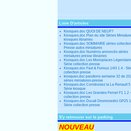
Liste D'articles
Kiosques.doc QUOI DE NEUF?
Kiosques.doc Plan du site Séries Miniatur
kiosques librairies
Kiosques.doc SOMMAIRE séries collectio
Presse autos miniatures
Kiosques.doc Numéros annoncés séries
miniatures presse librairies
Kiosques.doc Les Monoplaces Légendaire
Série collection presse
Kiosques.doc Fast & Furious 1/43 1.4 - Sé
collection presse
kiosques.doc parutions semaine 32 de 20
séries miniatures-presse
Kiosques.doc Construisez la La Renault 5
Série kiosque
Kiosques.doc Les Grandes Ferrari F1 1.2 -
collection presse
Kiosques.doc Ducati Desmosedici GP25 1.
Série collection presse
S'y retrouver sur le parking
NOUVEAU