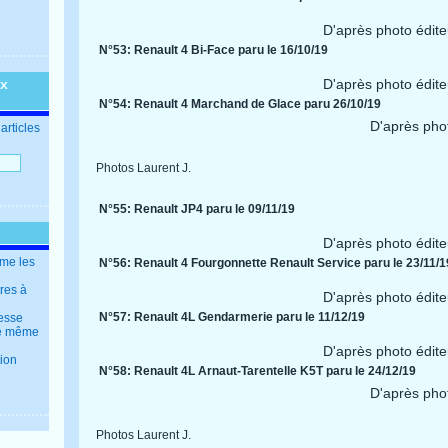
D'après photo édite
N°53: Renault 4 Bi-Face paru le 16/10/19
ux
D'après photo édite
N°54: Renault 4 Marchand de Glace paru 26/10/19
D'après pho
articles
Photos Laurent J.
N°55: Renault JP4 paru le 09/11/19
D'après photo édite
mme les
N°56: Renault 4 Fourgonnette Renault Service paru le 23/11/1
tres à
D'après photo édite
N°57: Renault 4L Gendarmerie paru le 11/12/19
resse
 le même
D'après photo édite
tion
N°58: Renault 4L Arnaut-Tarentelle K5T paru le 24/12/19
D'après pho
Photos Laurent J.