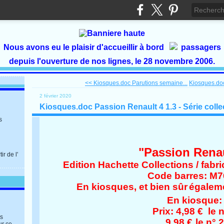
Nous avons eu le plaisir d'accueillir à bord
passagers
depuis l'ouverture de nos lignes, le 28 novembre 2006.
<< Kiosques.doc Parutions semaine...
Kiosques.doc
2 février 2020
Kiosques.doc Passion Renault 4 1.3 - Série colle
s
"Passion Renau
r de l'
Edition Hachette Collections / fabr
Code barres: M7
En kiosques, et bien sûr
égalem
En kiosque:
Prix: 4,98 € le n
es
9,98 €
le n° 2