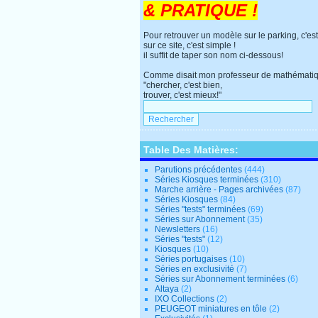
& PRATIQUE !
Pour retrouver un modèle sur le parking, c'est
sur ce site, c'est simple !
il suffit de taper son nom ci-dessous!
Comme disait mon professeur de mathématiq
"chercher, c'est bien,
trouver, c'est mieux!"
Table Des Matières:
Parutions précédentes
(444)
Séries Kiosques terminées
(310)
Marche arrière - Pages archivées
(87)
Séries Kiosques
(84)
Séries "tests" terminées
(69)
Séries sur Abonnement
(35)
Newsletters
(16)
Séries "tests"
(12)
Kiosques
(10)
Séries portugaises
(10)
Séries en exclusivité
(7)
Séries sur Abonnement terminées
(6)
Altaya
(2)
IXO Collections
(2)
PEUGEOT miniatures en tôle
(2)