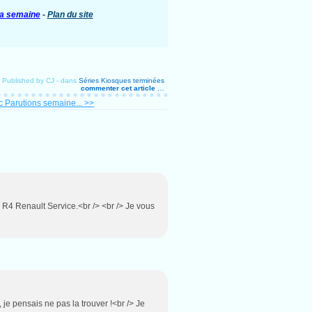
 la semaine
-
Plan du site
Published by CJ
-
dans
Séries Kiosques terminées
commenter cet article
…
 Parutions semaine... >>
a R4 Renault Service.<br /> <br /> Je vous
 je pensais ne pas la trouver !<br /> Je