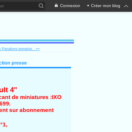
Connexion
+
Créer mon blog
 Parutions semaine... >>
ction presse
lt 4"
icant de miniatures :IXO
699.
ent sur abonnement
°1,
,