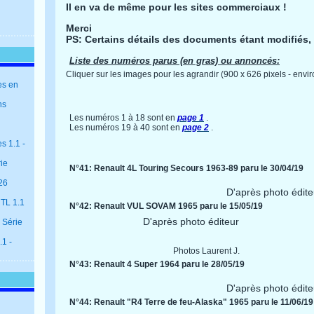
Il en va de même pour les sites commerciaux !
Merci
PS: Certains détails des documents étant modifiés, l
Liste des numéros parus (en gras) ou annoncés:
Cliquer sur les images pour les agrandir (900 x 626 pixels - env
es en
ns
Les numéros 1 à 18 sont en
page 1
.
Les numéros 19 à 40 sont en
page 2
.
s 1.1 -
rie
N°41: Renault 4L Touring Secours 1963-89 paru le 30/04/19
26
D'après photo édite
 TL 1.1
N°42: Renault VUL SOVAM 1965 paru le 15/05/19
D'après photo éditeur
 Série
1 -
Photos Laurent J.
N°43: Renault 4 Super 1964 paru le 28/05/19
D'après photo édite
N°44: Renault "R4 Terre de feu-Alaska" 1965 paru le 11/06/19