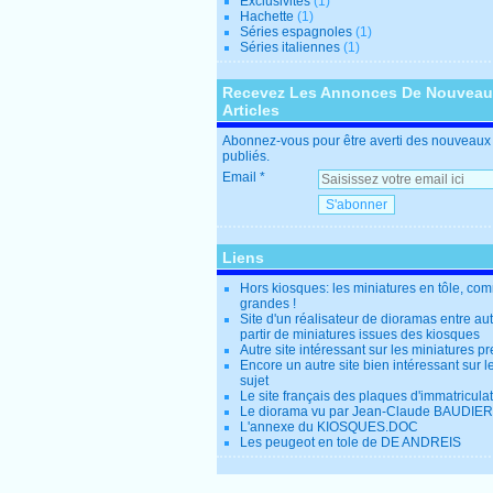
Exclusivités
(1)
Hachette
(1)
Séries espagnoles
(1)
Séries italiennes
(1)
Recevez Les Annonces De Nouvea
Articles
Abonnez-vous pour être averti des nouveaux 
publiés.
Email
Liens
Hors kiosques: les miniatures en tôle, co
grandes !
Site d'un réalisateur de dioramas entre au
partir de miniatures issues des kiosques
Autre site intéressant sur les miniatures p
Encore un autre site bien intéressant sur
sujet
Le site français des plaques d'immatricula
Le diorama vu par Jean-Claude BAUDIER
L'annexe du KIOSQUES.DOC
Les peugeot en tole de DE ANDREIS