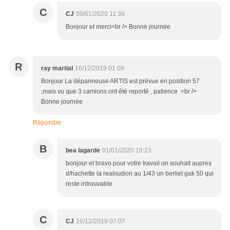
C
CJ
09/01/2020 11:39
Bonjour et merci<br /> Bonne journée
R
ray martial
16/12/2019 01:09
Bonjour La dépanneuse ARTIS est prévue en position 57
,mais vu que 3 camions ont été reporté , patience .<br />
Bonne journée
Répondre
B
bea lagarde
01/01/2020 18:23
bonjour et bravo pour votre travail un souhait aupres
d/hachette la realisation au 1/43 un berliet gak 50 qui
reste introuvable
C
CJ
16/12/2019 07:07