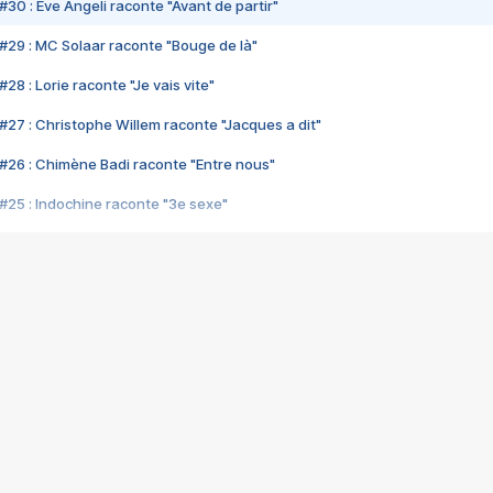
#30 : Eve Angeli raconte "Avant de partir"
#29 : MC Solaar raconte "Bouge de là"
28 : Lorie raconte "Je vais vite"
#27 : Christophe Willem raconte "Jacques a dit"
#26 : Chimène Badi raconte "Entre nous"
#25 : Indochine raconte "3e sexe"
#24 : Zaho raconte "C'est chelou"
#23 : Patrick Bruel raconte "Au café des délices"
#22 : Kyo raconte "Le chemin"
#21 : Nolwenn Leroy raconte "Cassé"
#20 : Patrick Hernandez raconte "Born to be alive"
#19 : Lorie raconte "Près de moi"
#18 : Michael Jones raconte "A nos actes manqués" (avec Jean-Jacque