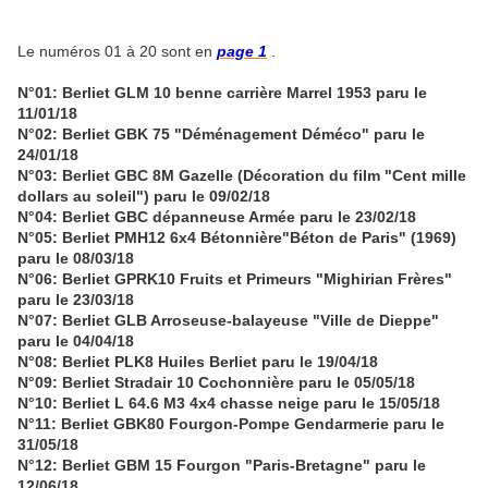
Le numéros 01 à 20 sont en
page 1
.
N°01: Berliet GLM 10 benne carrière Marrel 1953 paru le
11/01/18
N°02: Berliet GBK 75 "Déménagement Déméco" paru le
24/01/18
N°03: Berliet GBC 8M Gazelle (Décoration du film "Cent mille
dollars au soleil") paru le 09/02/18
N°04: Berliet GBC dépanneuse Armée paru le 23/02/18
N°05: Berliet PMH12 6x4 Bétonnière"Béton de Paris" (1969)
paru le 08/03/18
N°06: Berliet GPRK10 Fruits et Primeurs "Mighirian Frères"
paru le 23/03/18
N°07: Berliet GLB Arroseuse-balayeuse "Ville de Dieppe"
paru le 04/04/18
N°08: Berliet PLK8 Huiles Berliet
​paru le 19/04/18
N°09: Berliet Stradair 10 Cochonnière paru le 05/05/18
N°10: Berliet L 64.6 M3 4x4 chasse neige paru le 15/05/18
N°11: Berliet GBK80 Fourgon-Pompe Gendarmerie paru le
31/05/18
N°12: Berliet GBM 15 Fourgon "Paris-Bretagne" paru le
12/06/18