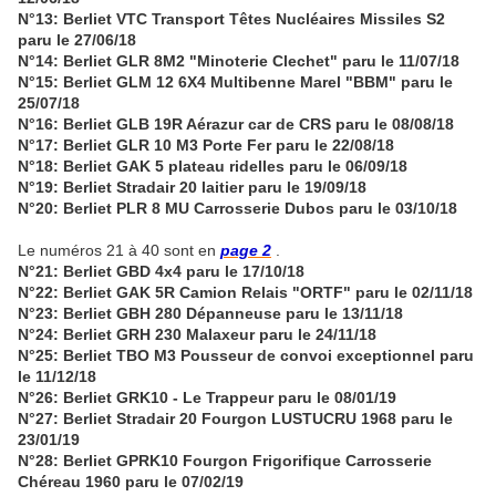
N°13: Berliet VTC Transport Têtes Nucléaires Missiles S2
paru le 27/06/18
N°14: Berliet GLR 8M2 "Minoterie Clechet" paru le 11/07/18
N°15: Berliet GLM 12 6X4 Multibenne Marel "BBM" paru le
25/07/18
N°16: Berliet GLB 19R Aérazur car de CRS paru le 08/08/18
N°17: Berliet GLR 10 M3 Porte Fer paru le 22/08/18
N°18: Berliet GAK 5 plateau ridelles paru le 06/09/18
N°19: Berliet Stradair 20 laitier paru le 19/09/18
N°20: Berliet PLR 8 MU Carrosserie Dubos paru le 03/10/18
Le numéros 21 à 40 sont en
page 2
.
N°21: Berliet GBD 4x4 paru le 17/10/18
N°22: Berliet GAK 5R Camion Relais "ORTF" paru le 02/11/18
N°23: Berliet GBH 280 Dépanneuse paru le 13/11/18
N°24: Berliet GRH 230 Malaxeur paru le 24/11/18
N°25: Berliet TBO M3 Pousseur de convoi exceptionnel paru
le 11/12/18
N°26: Berliet GRK10 - Le Trappeur paru le 08/01/19
N°27: Berliet Stradair 20 Fourgon LUSTUCRU 1968 paru le
23/01/19
N°28: Berliet GPRK10 Fourgon Frigorifique Carrosserie
Chéreau 1960 paru le 07/02/19