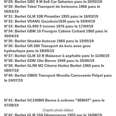
N°29: Berliet GBC 8 M 6x6 Car Saharien paru le 20/02/19
N°30: Berliet Tekel Transport de boissons 1966 paru le
05/03/19
N°31: Berliet GLM 10B Pinardier 1955 paru le 16/03/19
N°32: Berliet VDANG Gazobois1938 paru le 03/04/19
N°33: Berliet GL900 5 tonnes 1976 paru le 17/04/19
N°34: Berliet GBM 10 Fourgon Cabine Cottard 1960 paru le
30/04/19
N°35: Berliet Stradair Autocar 1965 paru le 15/05/19
N°36: Berliet GR 280 Transport de bois avec grue
hydraulique paru le 28/05/19
N°37: Berliet GLM 10 R Malaxeur à asphalte paru le 11/06/19
N°38: Berliet GDM 10w Benne 1949 paru le 25/06/19
N°39: Berliet GLR8 M2 Citerne Huiles Berliet 1960 paru le
09/07/19
N°40: Berliet GBK6 Transport Mondia Carrosserie Pelpel paru
le 24/07/19
N°41: Berliet GC190BN Benne à ordures "SEMAT" paru le
07/08/19
D'après photo éditeur
N°42: Berliet GLM 10A Dépanneuse 1953 par le 16/08/19