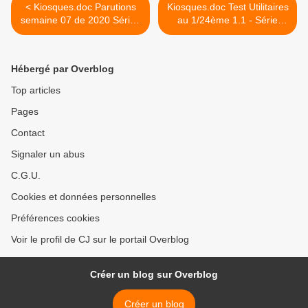
< Kiosques.doc Parutions
Kiosques.doc Test Utilitaires
semaine 07 de 2020 Séries
au 1/24ème 1.1 - Série
Miniatures Presse
collection presse >
Hébergé par Overblog
Top articles
Pages
Contact
Signaler un abus
C.G.U.
Cookies et données personnelles
Préférences cookies
Voir le profil de CJ sur le portail Overblog
Créer un blog sur Overblog
Créer un blog