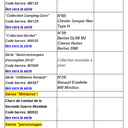
_
Code barres: M8132
l
ien vers la série
"Collection Camping-Cars"
N°60:
Code barres: M4129
Citroën Jumper Neo
l
Type H
ien vers la série
N°39:
"Collection Berliet"
Berliet GLR8 M2
Code barres: M4035
Citerne Huiles
lien vers la série
Berliet 1960
Série "Semi-remorques
d'exception 2018"
Collection terminée à
Code barres: M7009
priori
lien vers la série
Série "Utilitaires Renault"
N°24:
Code barres: M4387
Renault Estafette
800 Minibus
lien vers la série
Séries "Militaires":
Chars de combat de la
Seconde Guerre Mondiale
_
Code barres: M2611
lien vers la série
Séries "personnages