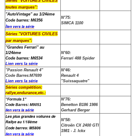
Séries "VOITURES CIVILES
toutes marques":
"AutoVintage" au 1/24ème
N°75:
Code barres: M6356
SIMCA 1100
l
ien vers la série
Séries "VOITURES CIVILES
par marques":
"Grandes Ferrari" au
1/24ème
N°60:
Code barres: M6534
Ferrari 488 Spider
Lien vers la série
"Passion Renault 4"
N°46:
Code Barres:M7699
Renault 4
Lien vers la série
"Suissaquatre"
Séries compétition:
rallye,endurance,etc.:
N°76:
"Formula 1"
Benetton B186 1986
Code Barres: M9051
lien vers la série
Gerhard Berger
Les plus grandes voitures de
N°58:
Rallye au 1/18ème
Citroën CX 2400 GTI
Code barres:
M5806
1981 - J. Ickx
lien vers la série