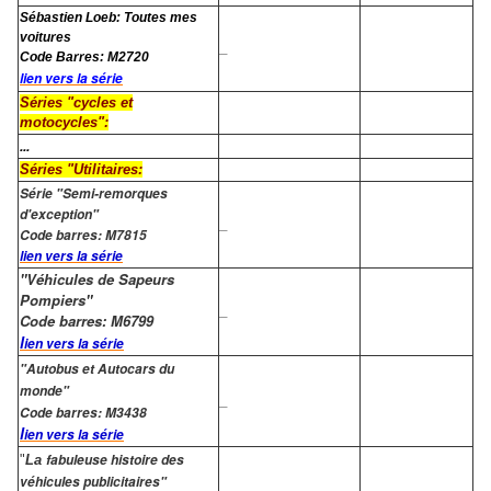
Sébastien Loeb: Toutes mes
voitures
_
Code Barres: M2720
lien vers la série
Séries "cycles et
motocycles":
...
Séries "Utilitaires:
Série "Semi-remorques
d'exception"
_
Code barres: M7815
lien vers la série
"Véhicules de Sapeurs
Pompiers"
_
Code barres: M6799
l
ien vers la série
"Autobus et Autocars du
monde"
_
Code barres: M3438
l
ien vers la série
fabuleuse histoire des
"
La
véhicules publicitaires"