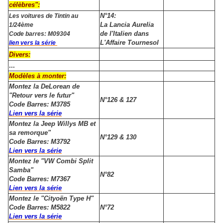
célèbres":
N°14:
Les voitures de Tintin au
La Lancia Aurelia
1/24ème
de l'Italien dans
Code barres: M09304
L'Affaire Tournesol
lien vers la série
Divers:
...
Modèles à monter:
Montez la DeLorean de
"Retour vers le futur"
N°126 & 127
Code Barres: M3785
Lien vers la série
Montez la Jeep Willys MB et
sa remorque"
N°129 & 130
Code Barres: M3792
Lien vers la série
Montez le "VW Combi Split
Samba"
N°82
Code Barres: M7367
Lien vers la série
Montez le "Cityoën Type H"
Code Barres: M5822
N°72
Lien vers la série