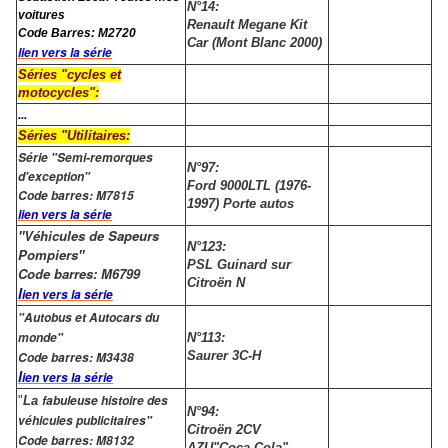
N°14:
voitures
Renault Megane Kit
Code Barres: M2720
Car (Mont Blanc 2000)
lien vers la série
Séries "cycles et
motocycles":
...
Séries "Utilitaires:
Série "Semi-remorques
N°97:
d'exception"
Ford 9000LTL (1976-
Code barres: M7815
1997) Porte autos
lien vers la série
"Véhicules de Sapeurs
N°123:
Pompiers"
PSL Guinard sur
Code barres: M6799
Citroën N
l
ien vers la série
"Autobus et Autocars du
monde"
N°113:
Saurer 3C-H
Code barres: M3438
l
ien vers la série
fabuleuse histoire des
"
La
N°94:
véhicules publicitaires"
Citroën 2CV
Code barres: M8132
AZU"Coca Cola"