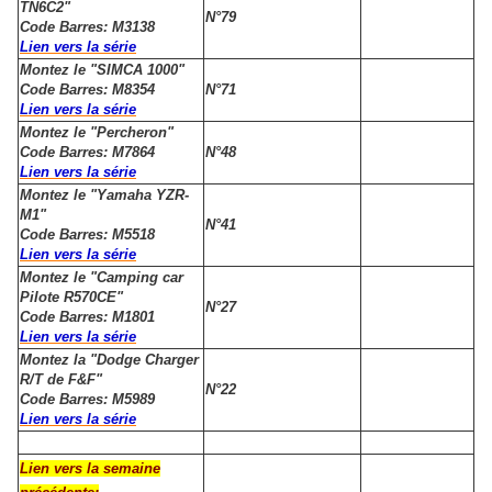
TN6C2"
N°79
Code Barres: M3138
Lien vers la série
Montez le "SIMCA 1000"
Code Barres: M8354
N°71
Lien vers la série
Montez le "Percheron"
Code Barres: M7864
N°48
Lien vers la série
Montez le "Yamaha YZR-
M1"
N°41
Code Barres: M5518
Lien vers la série
Montez le "Camping car
Pilote R570CE"
N°27
Code Barres: M1801
Lien vers la série
Montez la "Dodge Charger
R/T de F&F"
N°22
Code Barres: M5989
Lien vers la série
Lien vers la semaine