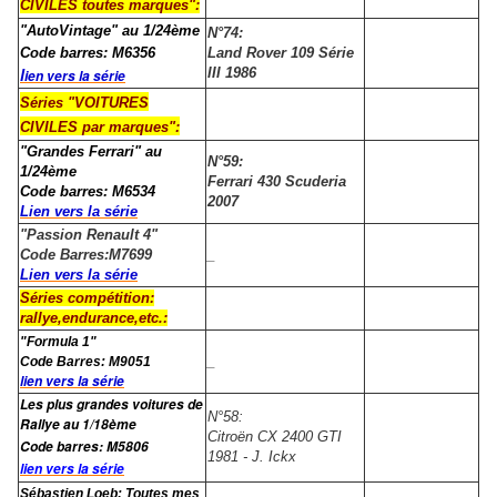
CIVILES toutes marques":
"AutoVintage" au 1/24ème
N°74:
Code barres: M6356
Land Rover 109 Série
l
III 1986
ien vers la série
Séries "VOITURES
CIVILES par marques":
"Grandes Ferrari" au
N°59:
1/24ème
Ferrari 430 Scuderia
Code barres: M6534
2007
Lien vers la série
"Passion Renault 4"
Code Barres:M7699
_
Lien vers la série
Séries compétition:
rallye,endurance,etc.:
"Formula 1"
_
Code Barres: M9051
lien vers la série
Les plus grandes voitures de
N°58:
Rallye au 1/18ème
Citroën CX 2400 GTI
Code barres:
M5806
1981 - J. Ickx
lien vers la série
Sébastien Loeb: Toutes mes