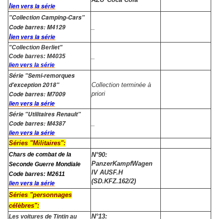
l
ien vers la série
"Collection Camping-Cars"
Code barres: M4129
_
l
ien vers la série
"Collection Berliet"
_
Code barres: M4035
lien vers la série
Série "Semi-remorques
d'exception 2018"
Collection terminée à
Code barres: M7009
priori
lien vers la série
Série "Utilitaires Renault"
Code barres: M4387
_
lien vers la série
Séries "Militaires":
Chars de combat de la
N°90:
PanzerKampfWagen
Seconde Guerre Mondiale
IV AUSF.H
Code barres: M2611
(SD.KFZ.162/2)
lien vers la série
Séries "personnages
célèbres":
N°13:
Les voitures de Tintin au