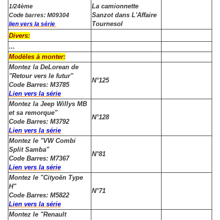
La camionnette
1/24ème
Sanzot dans L'Affaire
Code barres: M09304
Tournesol
lien vers la série
Divers:
...
Modèles à monter:
Montez la DeLorean de
"Retour vers le futur"
N°125
Code Barres: M3785
Lien vers la série
Montez la Jeep Willys MB
et sa remorque"
N°128
Code Barres: M3792
Lien vers la série
Montez le "VW Combi
Split Samba"
N°81
Code Barres: M7367
Lien vers la série
Montez le "Cityoën Type
H"
N°71
Code Barres: M5822
Lien vers la série
Montez le "Renault