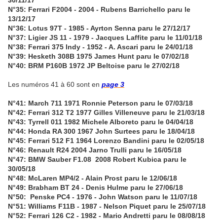
30/11/17
N°35: Ferrari F2004 - 2004 - Rubens Barrichello paru le
13/12/17
N°36: Lotus 97T - 1985 - Ayrton Senna paru le 27/12/17
N°37: Ligier JS 11 - 1979 - Jacques Laffite paru le 11/01/18
N°38: Ferrari 375 Indy - 1952 - A. Ascari paru le 24/01/18
N°39: Hesketh 308B 1975 James Hunt paru le 07/02/18
N°40: BRM P160B 1972 JP Beltoise paru le 27/02/18
Les numéros 41 à 60 sont en
page 3
N°41: March 711 1971 Ronnie Peterson paru le 07/03/18
N°42: Ferrari 312 T2 1977 Gilles Villeneuve paru le 21/03/18
N°43: Tyrrell 011 1982 Michele Alboreto paru le 04/04/18
N°44: Honda RA 300 1967 John Surtees paru le 18/04/18
N°45: Ferrari 512 F1 1964 Lorenzo Bandini paru le 02/05/18
N°46: Renault R24 2004 Jarno Trulli paru le 16/05/18
N°47: BMW Sauber F1.08 2008 Robert Kubica paru le
30/05/18
N°48: McLaren MP4/2 - Alain Prost paru le 12/06/18
N°49: Brabham BT 24 - Denis Hulme paru le 27/06/18
N°50: Penske PC4 - 1976 - John Watson paru le 11/07/18
N°51: Williams F11B - 1987 - Nelson Piquet paru le 25/07/18
N°52: Ferrari 126 C2 - 1982 - Mario Andretti paru le 08/08/18