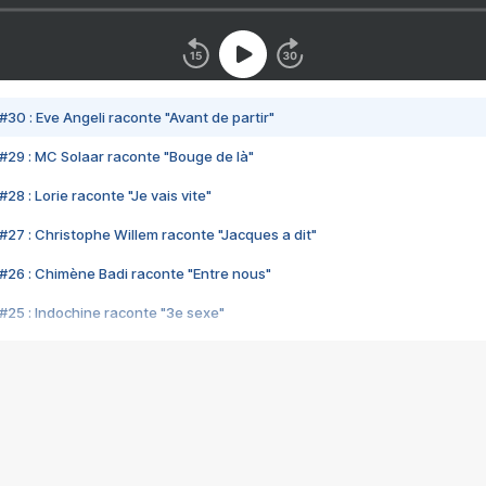
#30 : Eve Angeli raconte "Avant de partir"
#29 : MC Solaar raconte "Bouge de là"
28 : Lorie raconte "Je vais vite"
#27 : Christophe Willem raconte "Jacques a dit"
#26 : Chimène Badi raconte "Entre nous"
#25 : Indochine raconte "3e sexe"
#24 : Zaho raconte "C'est chelou"
#23 : Patrick Bruel raconte "Au café des délices"
#22 : Kyo raconte "Le chemin"
#21 : Nolwenn Leroy raconte "Cassé"