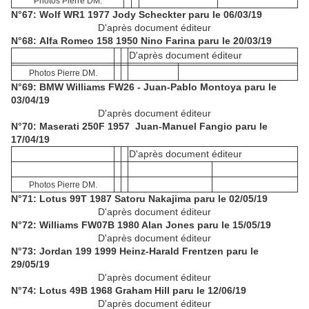
Photos Pierre DM.
N°67: Wolf WR1 1977 Jody Scheckter paru le 06/03/19
D'après document éditeur
N°68: Alfa Romeo 158 1950 Nino Farina paru le 20/03/19
D'après document éditeur
Photos Pierre DM.
N°69: BMW Williams FW26 - Juan-Pablo Montoya paru le
03/04/19
D'après document éditeur
N°70: Maserati 250F 1957 Juan-Manuel Fangio paru le
17/04/19
D'après document éditeur
Photos Pierre DM.
N°71: Lotus 99T 1987 Satoru Nakajima paru le 02/05/19
D'après document éditeur
N°72: Williams FW07B 1980 Alan Jones paru le 15/05/19
D'après document éditeur
N°73: Jordan 199 1999 Heinz-Harald Frentzen paru le
29/05/19
D'après document éditeur
N°74: Lotus 49B 1968 Graham Hill paru le 12/06/19
D'après document éditeur