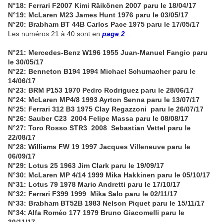
N°18: Ferrari F2007 Kimi Räikönen 2007 paru le 18/04/17
N°19: McLaren M23 James Hunt 1976 paru le 03/05/17
N°20: Brabham BT 44B Carlos Pace 1975 paru le 17/05/17
Les numéros 21 à 40 sont en
page 2
.
N°21: Mercedes-Benz W196 1955 Juan-Manuel Fangio paru
le 30/05/17
N°22: Benneton B194 1994 Michael Schumacher paru le
14/06/17
N°23: BRM P153 1970 Pedro Rodriguez paru le 28/06/17
N°24: McLaren MP4/8 1993 Ayrton Senna paru le 13/07/17
N°25: Ferrari 312 B3 1975 Clay Regazzoni paru le 26/07/17
N°26: Sauber C23 2004 Felipe Massa paru le 08/08/17
N°27: Toro Rosso STR3 2008 Sebastian Vettel paru le
22/08/17
N°28: Williams FW 19 1997 Jacques Villeneuve paru le
06/09/17
N°29: Lotus 25 1963 Jim Clark paru le 19/09/17
N°30: McLaren MP 4/14 1999 Mika Hakkinen paru le 05/10/17
N°31: Lotus 79 1978 Mario Andretti paru le 17/10/17
N°32: Ferrari F399 1999 Mika Salo paru le 02/11/17
N°33: Brabham BT52B 1983 Nelson Piquet paru le 15/11/17
N°34: Alfa Roméo 177 1979 Bruno Giacomelli paru le