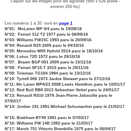
Cliquer sur les images pour les agrandir (900 x 626 pixels -
environ 250 Ko)
Les numéros 1 à 20 sont en
page 1
.
N°01: McLaren MP 4/4 paru le 19/08/16
N°02: Ferrari 312 T2 1977 paru le 06/09/16
N°03: Williams FW15C 1993 paru le 20/09/16
N°04: Renault R25 2005 paru le 04/10/16
N°05: Mercedes W05 Hybrid 2014 paru le 18/10/16
N°06: Lotus 72D 1972 paru le 29/10/16
N°07: Brawn BGP 001 2009 paru le 15/11/16
N°08: Ferrari SF15-T 2015 paru le 29/11/16
N°09: Toleman TG184 1984 paru le 13/12/16
N°10: Tyrrell 006 1973 Jackie Stewart paru le 27/12/16
N°11: Mc Laren MP4/23 2008 Lewis Hamilton paru le 10/01/17
N°12: Red Bull RB9 2013 Sebastian Vettel paru le 24/01/17
N°13: Renault RS10 1979 Jean-Pierre Jabouille paru le
07/02/17
N°14: Jordan 191 1991 Michael Schumacher paru le 21/02/17
N°15: Brabham BT49 1981 paru le 07/03/17
N°16: Williams FW 14B 1992 paru le 21/03/17
N°17: March 751 Vittorio Brambilla 1975 paru le 06/04/17