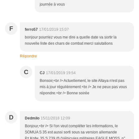
journée à vous
F
ferro57
17/01/2019 15:07
bonjour pourriez vous me dire a quelle date va sortir la
nouvelle liste des chars de combat merci salutations
Répondre
C
CJ
17/01/2019 19:54
Bonsoir,<br /> Actuellement, le site Altaya n'est pas
mis à jour régulièrement.<br /> Je ne peux pas vous
répondre.<br /> Bonne soirée
D
Dedmilo
15/11/2018 12:09
Bonjour,<br /> Si l'on veut compléter les informations, le
SOMUA S 35 est aussi sorti sous sa version allemande
Pz.Kpfw. 35 S 739 (f) (Véhicules militaires EAGLE MOSS, n°