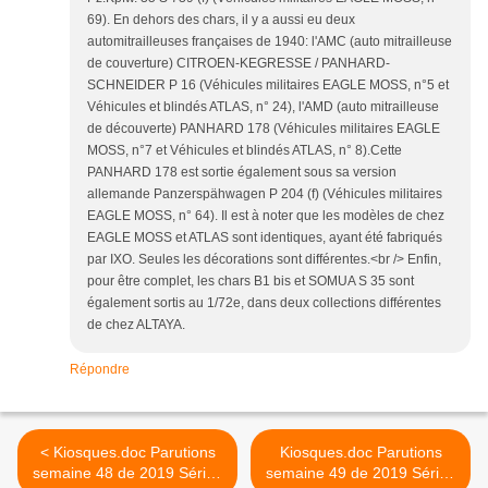
69). En dehors des chars, il y a aussi eu deux
automitrailleuses françaises de 1940: l'AMC (auto mitrailleuse
de couverture) CITROEN-KEGRESSE / PANHARD-
SCHNEIDER P 16 (Véhicules militaires EAGLE MOSS, n°5 et
Véhicules et blindés ATLAS, n° 24), l'AMD (auto mitrailleuse
de découverte) PANHARD 178 (Véhicules militaires EAGLE
MOSS, n°7 et Véhicules et blindés ATLAS, n° 8).Cette
PANHARD 178 est sortie également sous sa version
allemande Panzerspähwagen P 204 (f) (Véhicules militaires
EAGLE MOSS, n° 64). Il est à noter que les modèles de chez
EAGLE MOSS et ATLAS sont identiques, ayant été fabriqués
par IXO. Seules les décorations sont différentes.<br /> Enfin,
pour être complet, les chars B1 bis et SOMUA S 35 sont
également sortis au 1/72e, dans deux collections différentes
de chez ALTAYA.
Répondre
< Kiosques.doc Parutions
Kiosques.doc Parutions
semaine 48 de 2019 Séries
semaine 49 de 2019 Séries