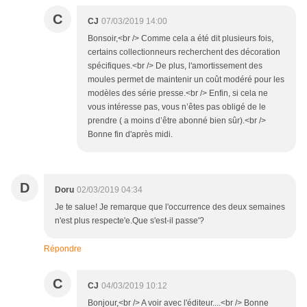
C
CJ
07/03/2019 14:00
Bonsoir,<br /> Comme cela a été dit plusieurs fois,
certains collectionneurs recherchent des décoration
spécifiques.<br /> De plus, l'amortissement des
moules permet de maintenir un coût modéré pour les
modèles des série presse.<br /> Enfin, si cela ne
vous intéresse pas, vous n’êtes pas obligé de le
prendre ( a moins d’être abonné bien sûr).<br />
Bonne fin d'après midi.
D
Doru
02/03/2019 04:34
Je te salue! Je remarque que l'occurrence des deux semaines
n'est plus respecte'e.Que s'est-il passe'?
Répondre
C
CJ
04/03/2019 10:12
Bonjour,<br /> A voir avec l'éditeur....<br /> Bonne