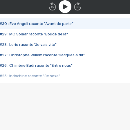
#30 : Eve Angeli raconte "Avant de partir"
#29 : MC Solaar raconte "Bouge de là"
28 : Lorie raconte "Je vais vite"
#27 : Christophe Willem raconte "Jacques a dit"
#26 : Chimène Badi raconte "Entre nous"
#25 : Indochine raconte "3e sexe"
#24 : Zaho raconte "C'est chelou"
#23 : Patrick Bruel raconte "Au café des délices"
#22 : Kyo raconte "Le chemin"
#21 : Nolwenn Leroy raconte "Cassé"
#20 : Patrick Hernandez raconte "Born to be alive"