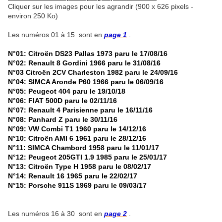
Cliquer sur les images pour les agrandir (900 x 626 pixels -
environ 250 Ko)
Les numéros 01 à 15 sont en
page 1
.
N°01: Citroën DS23 Pallas 1973 paru le 17/08/16
N°02: Renault 8 Gordini 1966 paru le 31/08/16
N°03 Citroën 2CV Charleston 1982 paru le 24/09/16
N°04: SIMCA Aronde P60 1966 paru le 06/09/16
N°05: Peugeot 404 paru le 19/10/18
N°06: FIAT 500D paru le 02/11/16
N°07: Renault 4 Parisienne paru le 16/11/16
N°08: Panhard Z paru le 30/11/16
N°09: VW Combi T1 1960 paru le 14/12/16
N°10: Citroën AMI 6 1961 paru le 28/12/16
N°11: SIMCA Chambord 1958 paru le 11/01/17
N°12: Peugeot 205GTI 1.9 1985 paru le 25/01/17
N°13: Citroën Type H 1958 paru le 08/02/17
N°14: Renault 16 1965 paru le 22/02/17
N°15: Porsche 911S 1969 paru le 09/03/17
Les numéros 16 à 30 sont en
page 2
.