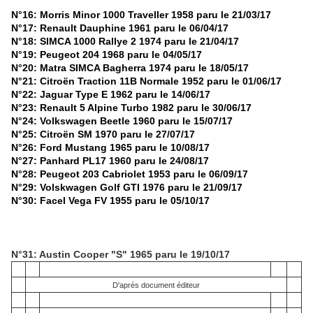
N°16: Morris Minor 1000 Traveller 1958 paru le 21/03/17
N°17: Renault Dauphine 1961 paru le 06/04/17
N°18: SIMCA 1000 Rallye 2 1974 paru le 21/04/17
N°19: Peugeot 204 1968 paru le 04/05/17
N°20: Matra SIMCA Bagherra 1974 paru le 18/05/17
N°21: Citroën Traction 11B Normale 1952 paru le 01/06/17
N°22: Jaguar Type E 1962 paru le 14/06/17
N°23: Renault 5 Alpine Turbo 1982 paru le 30/06/17
N°24: Volkswagen Beetle 1960 paru le 15/07/17
N°25: Citroën SM 1970 paru le 27/07/17
N°26: Ford Mustang 1965 paru le 10/08/17
N°27: Panhard PL17 1960 paru le 24/08/17
N°28: Peugeot 203 Cabriolet 1953 paru le 06/09/17
N°29: Volskwagen Golf GTI 1976 paru le 21/09/17
N°30: Facel Vega FV 1955 paru le 05/10/17
N°31: Austin Cooper "S" 1965 paru le 19/10/17
D'après document éditeur