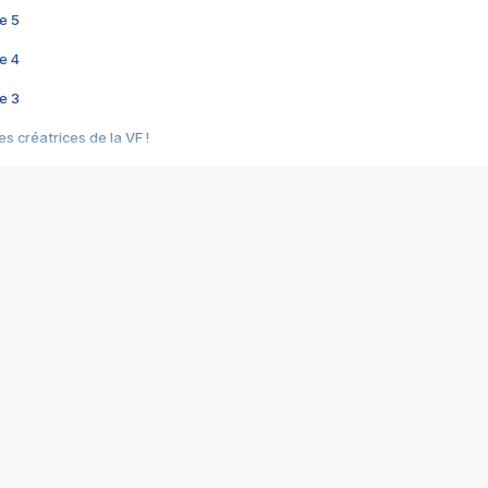
e 5
e 4
e 3
s créatrices de la VF !
e 2
e 1
e Mektoub My Love arrive enfin ! Rencontre avec Shaïn Boumedine et Sal
i : après Toni en famille
elle réalise le bouleversant Dites lui que je l'aime
ais ! Rencontre autour de Vie privée de Rebecca Zlotowski
 de Marguerite, Grave... Rencontre avec Ella Rumpf
 Les Rêveurs, un film intime sur la santé mentale