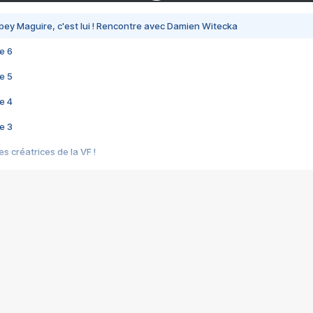
bey Maguire, c'est lui ! Rencontre avec Damien Witecka
e 6
e 5
e 4
e 3
s créatrices de la VF !
e 2
e 1
e Mektoub My Love arrive enfin ! Rencontre avec Shaïn Boumedine et Sal
i : après Toni en famille
elle réalise le bouleversant Dites lui que je l'aime
ais ! Rencontre autour de Vie privée de Rebecca Zlotowski