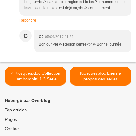
bonjour<br /> dans quelle region est le test? le numero un est
interessant le reste c est déjà vu,<br /> cordialement
Répondre
C
CJ
05/06/2017 11:25
Bonjour <br /> Région centre<br /> Bonne journée
< Kiosques.doc Collection
Kiosques.doc Liens à
Lamborghini 1.3 Série
propos des séries
Miniatures Presse
miniatures presse librairies
>
Hébergé par Overblog
Top articles
Pages
Contact