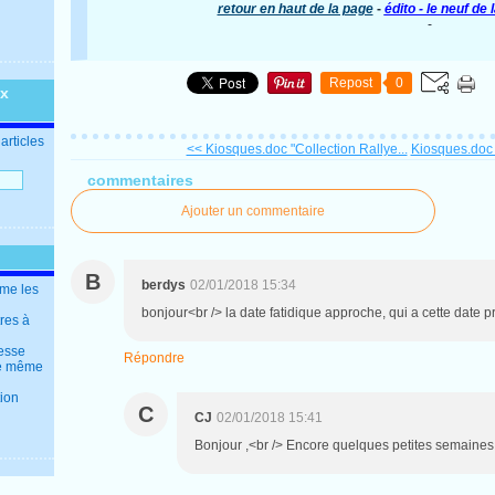
retour en haut de la page
-
édito - le neuf de
-
Repost
0
ux
articles
<< Kiosques.doc "Collection Rallye...
Kiosques.doc "
commentaires
Ajouter un commentaire
B
berdys
02/01/2018 15:34
mme les
bonjour<br /> la date fatidique approche, qui a cette date pr
tres à
resse
Répondre
 le même
tion
C
CJ
02/01/2018 15:41
Bonjour ,<br /> Encore quelques petites semaines