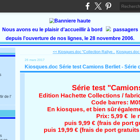
Nous avons eu le plaisir d'accueillir à bord
passagers
depuis l'ouverture de nos lignes, le 28 novembre 2006.
<< Kiosques.doc "Collection Rallye...
Kiosques.doc "
26 mars 2017
Kiosques.doc Série test Camions Berliet - Série 
s
Série test "Camions
Edition Hachette Collections / fabri
r de l'
Code barres: M0
En kiosques, et bien sûr
égalem
Prix: 5,99 € le 
puis 9,99 €
(frais de port gr
puis 19,99 € (frais de port gratuits
es