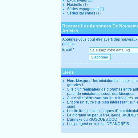
Exclusivités
(1)
Hachette
(1)
Séries espagnoles
(1)
Séries italiennes
(1)
Recevez Les Annonces De Nouvea
Articles
Abonnez-vous pour être averti des nouveaux 
publiés.
Email
Liens
Hors kiosques: les miniatures en tôle, co
grandes !
Site d'un réalisateur de dioramas entre au
partir de miniatures issues des kiosques
Autre site intéressant sur les miniatures p
Encore un autre site bien intéressant sur
sujet
Le site français des plaques d'immatricula
Le diorama vu par Jean-Claude BAUDIER
L'annexe du KIOSQUES.DOC
Les peugeot en tole de DE ANDREIS