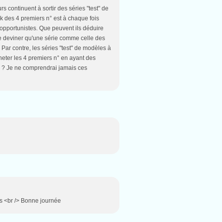
 continuent à sortir des séries "test" de
ck des 4 premiers n° est à chaque fois
opportunistes. Que peuvent ils déduire
e deviner qu'une série comme celle des
ar contre, les séries "test" de modèles à
eter les 4 premiers n° en ayant des
up ? Je ne comprendrai jamais ces
ns <br /> Bonne journée