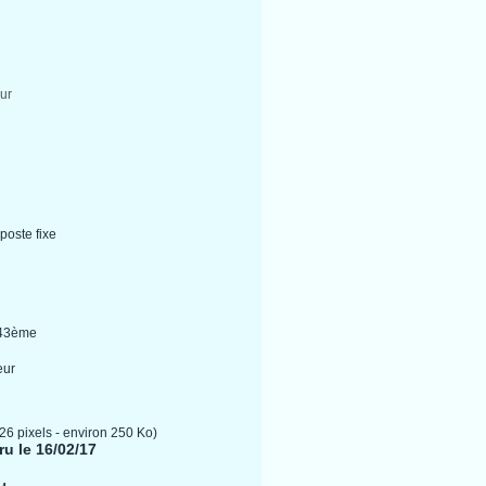
ur
poste fixe
1/43ème
eur
626 pixels - environ 250 Ko)
ru le 16/02/17