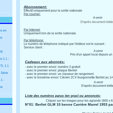
Abonnement:
Effectif uniquement pour la sortie nationale
Par courrier:
A venir
D'après document édite
Par Internet:
es en
Uniquement lors de la sortie nationale.
ns
Par téléphone:
Le numéro de téléphone indiqué par l'éditeur est le suivant :
Service client :
A venir
26
Prix d'un appel local depuis un 
s 1.1 -
Cadeaux aux abonnés:
 TL 1.1
- avec le premier envoi: numéro 3 gratuit
- avec le premier envoi: plaque Berliet
 Série
- avec le premier envoi: un classeur de rangement
- avec le troisième envoi: Citroën 2CV fourgonnette Berliet au 
1 -
A venir
D'après document édit
rie
Liste des numéros parus (en gras) ou annoncés:
Cliquer sur les images pour les agrandir (900 x 
N°01: Berliet GLM 10 benne Carrière Marrel 1953 pa