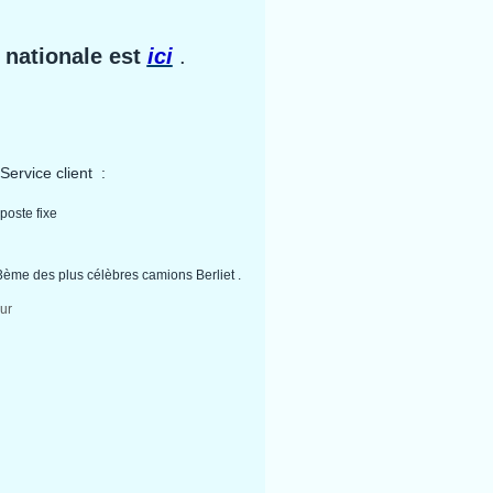
 nationale est
ici
.
 S
ervice client :
poste fixe
43ème des plus célèbres camions Berliet .
ur