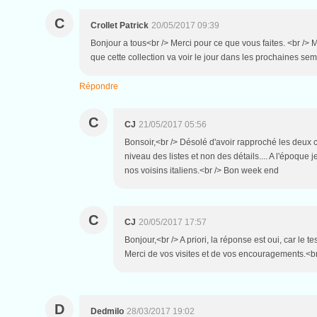
C
Crollet Patrick
20/05/2017 09:39
Bonjour a tous<br /> Merci pour ce que vous faites. <br /> 
que cette collection va voir le jour dans les prochaines se
Répondre
C
CJ
21/05/2017 05:56
Bonsoir,<br /> Désolé d'avoir rapproché les deux c
niveau des listes et non des détails.... A l'époque j
nos voisins italiens.<br /> Bon week end
C
CJ
20/05/2017 17:57
Bonjour,<br /> A priori, la réponse est oui, car le 
Merci de vos visites et de vos encouragements.<b
D
Dedmilo
28/03/2017 19:02