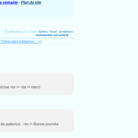
 la semaine
-
Plan du site
Published by CJ
-
dans
Séries "tests" terminées
commenter cet article
…
Véhicules militaires... >>
écise.<br /> <br /> merci
 de patience...<br /> Bonne journée