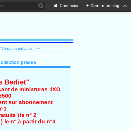
Connexion
+
Créer mon blog
Véhicules militaires... >>
collection presse
 Berliet"
cant de miniatures :IXO
5500
ent sur abonnement
n°1
atuits )
le n° 2
 )
le n° à partir du n°3