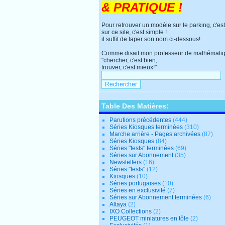
& PRATIQUE !
Pour retrouver un modèle sur le parking, c'est
sur ce site, c'est simple !
il suffit de taper son nom ci-dessous!
Comme disait mon professeur de mathématiq
"chercher, c'est bien,
trouver, c'est mieux!"
Table Des Matières:
Parutions précédentes
(444)
Séries Kiosques terminées
(310)
Marche arrière - Pages archivées
(87)
Séries Kiosques
(84)
Séries "tests" terminées
(69)
Séries sur Abonnement
(35)
Newsletters
(16)
Séries "tests"
(12)
Kiosques
(10)
Séries portugaises
(10)
Séries en exclusivité
(7)
Séries sur Abonnement terminées
(6)
Altaya
(2)
IXO Collections
(2)
PEUGEOT miniatures en tôle
(2)