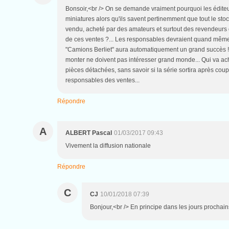
Bonsoir,<br /> On se demande vraiment pourquoi les éditeurs
miniatures alors qu'ils savent pertinemment que tout le sto
vendu, acheté par des amateurs et surtout des revendeurs 
de ces ventes ?... Les responsables devraient quand mêm
"Camions Berliet" aura automatiquement un grand succès ! P
monter ne doivent pas intéresser grand monde... Qui va ach
pièces détachées, sans savoir si la série sortira après co
responsables des ventes...
Répondre
A
ALBERT Pascal
01/03/2017 09:43
Vivement la diffusion nationale
Répondre
C
CJ
10/01/2018 07:39
Bonjour,<br /> En principe dans les jours prochai