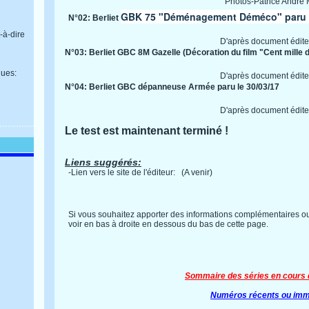
Photos-Patrice André 
GBK 75 "Déménagement Déméco" paru l
N°02: Berliet
-à-dire
D'après document édite
N°03: Berliet GBC 8M Gazelle (Décoration du film "Cent mille do
ues:
D'après document édite
N°04: Berliet GBC dépanneuse Armée paru le 30/03/17
D'après document édite
Le test est maintenant terminé !
Liens suggérés:
-Lien vers le site de l'éditeur:
(A venir)
Si vous souhaitez apporter des informations complémentaires ou
voir en bas à droite en dessous du bas de cette page.
Sommaire des séries en cours 
Numéros récents ou imm