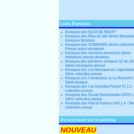
Liste D'articles
Kiosques.doc QUOI DE NEUF?
Kiosques.doc Plan du site Séries Miniatur
kiosques librairies
Kiosques.doc SOMMAIRE séries collectio
Presse autos miniatures
Kiosques.doc Numéros annoncés séries
miniatures presse librairies
kiosques.doc parutions semaine 32 de 20
séries miniatures-presse
Kiosques.doc Les Monoplaces Légendaire
Série collection presse
Kiosques.doc Construisez la La Renault 5
Série kiosque
Kiosques.doc Les Grandes Ferrari F1 1.2 -
collection presse
Kiosques.doc Ducati Desmosedici GP25 1.
Série collection presse
Kiosques.doc Fast & Furious 1/43 1.4 - Sé
collection presse
S'y retrouver sur le parking
NOUVEAU