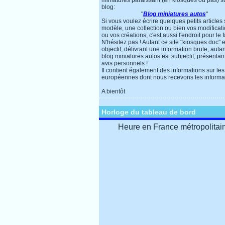
miniatures paraissant (en kiosques ou pas) s
blog:
"
Blog miniatures autos
"
Si vous voulez écrire quelques petits articles
modèle, une collection ou bien vos modificat
ou vos créations, c'est aussi l'endroit pour le f
N'hésitez pas ! Autant ce site "kiosques.doc" e
objectif, délivrant une information brute, autan
blog miniatures autos est subjectif, présentan
avis personnels !
Il contient également des informations sur les
européennes dont nous recevons les informa
A bientôt
Horloge du tableau de bord
Heure en France métropolitai