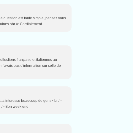
Ma question est toute simple, pensez vous
maines.<br /> Cordialement
ollections française et italiennes au
e n'avais pas d'information sur celle de
test a interessé beaucoup de gens.<br />
r /> Bon week end