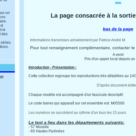
ur ce
 sur un
La page consacrée à la sortie
ions
aire.
st
bas de la page
t le
t des
Informations transmises aimablement par Patrice André M.
 séries
tions.
Pour tout renseignement complémentaire, contacter le
A venir
Prix d'un appel local depuis un 
Introduction - Présentation :
Cette collection regroupe les reproductions très détaillées au 1/
ne
D'après document édite
Chaque modèle est accompagné d'un fascicule descriptif.
Le code barres qui apparaît sur cet ensemble est M05500
Les numéros se succèdent au rythme d'un tous les 15 jours.
Le test a lieu dans les départements suivants:
- 57 Moselle
- 65 Hautes Pyrénées