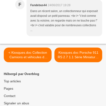
F
Fandebus44
24/06/2017 19:28
Dans un récent salon, un collectionneur qui exposait
avait disposé un petit panneau :<br /> "c'est comme
avec la voisine, on regarde mais on ne touche pas !"
<br /> c'est valable pour de nombreuses collections
...
< Kiosques.doc Collection
Kiosques.doc Porsche 911
Camions et véhicules de
RS 2.7 1.1 Série Miniatures
Pompiers 1.4 - Série
Presse >
collection presse
Hébergé par Overblog
Top articles
Pages
Contact
Signaler un abus