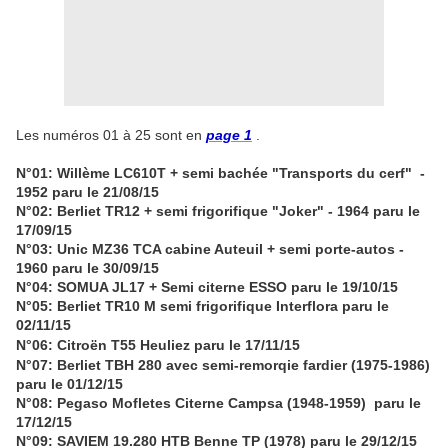
Les numéros 01 à 25 sont en
page 1
.
N°01: Willème LC610T + semi bachée "Transports du cerf" -
1952 paru le 21/08/15
N°02: Berliet TR12 + semi frigorifique "Joker" - 1964 paru le
17/09/15
N°03: Unic MZ36 TCA cabine Auteuil + semi porte-autos -
1960 paru le 30/09/15
N°04: SOMUA JL17 + Semi citerne ESSO paru le 19/10/15
N°05: Berliet TR10 M semi frigorifique Interflora paru le
02/11/15
N°06: Citroën T55 Heuliez paru le 17/11/15
N°07: Berliet TBH 280 avec semi-remorqie fardier (1975-1986)
paru le 01/12/15
N°08: Pegaso Mofletes Citerne Campsa (1948-1959) paru le
17/12/15
N°09: SAVIEM 19.280 HTB Benne TP (1978) paru le 29/12/15