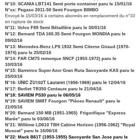
N°10: SCANIA LBT141 Semi porte container paru le 15/01/16
N°xx: Pegaso 2011-50 Semi Fourgon BIMBO
Envoyé le 15/03/16 à certains abonnés en remplacement du n°10
en rupture de stock
N°11: Volvo F89 Semi Bétaillère paru le 30/01/16
N°12: Bernard TDA 160.35 Semi Fourgon MONDIA paru le
09/02/16
N°13: Mercedes-Benz LPS 1932 Semi Citerne Giraud (1970-
1974) paru le 25/02/16
N°14: FAR CM75 remorque SNCF (1953-1972) paru le
10/03/16
N°15: Barreiros Super Azor Gran Ruta Savoyarde KAS paru le
25/03/16
N°16: UNIC ZU102T Lautaret (1956-1969) paru le 12/04/16
N°17: Berliet TR350 Centaure paru le 21/04/16
N°18: SAVIEM PS30 paru le 06/05/16
N°19: SAVIEM SM8T Fourgon "Pièces Renault" paru le
21/05/16
N°20: Bernard 150 MB (1951-1965) Frigorifique "Express
Marée" paru le 03/06/16
N°21: Willème LD610 TBH Cabine Horizon (1956-1962) "Royal
Muscat" paru le 16/06/16
N°22: Mack B61T (1953-1955) Savoyarde San Jose paru le