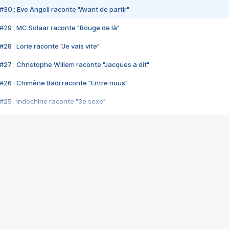
#30 : Eve Angeli raconte "Avant de partir"
#29 : MC Solaar raconte "Bouge de là"
28 : Lorie raconte "Je vais vite"
#27 : Christophe Willem raconte "Jacques a dit"
#26 : Chimène Badi raconte "Entre nous"
#25 : Indochine raconte "3e sexe"
#24 : Zaho raconte "C'est chelou"
#23 : Patrick Bruel raconte "Au café des délices"
#22 : Kyo raconte "Le chemin"
#21 : Nolwenn Leroy raconte "Cassé"
#20 : Patrick Hernandez raconte "Born to be alive"
#19 : Lorie raconte "Près de moi"