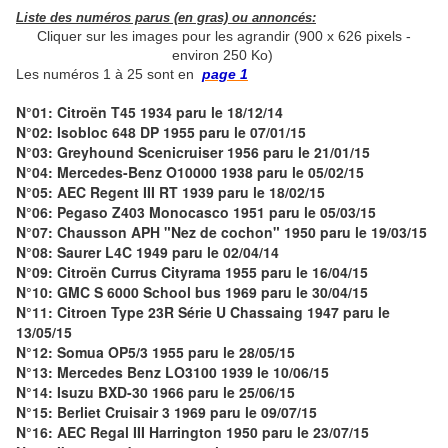
Liste des numéros parus (en gras) ou annoncés:
Cliquer sur les images pour les agrandir (900 x 626 pixels -
environ 250 Ko)
Les numéros 1 à 25 sont en
page 1
N°01: Citroën T45 1934 paru le 18/12/14
N°02: Isobloc 648 DP 1955 paru le 07/01/15
N°03: Greyhound Scenicruiser 1956 paru le 21/01/15
N°04: Mercedes-Benz O10000 1938 paru le 05/02/15
N°05: AEC Regent III RT 1939 paru le 18/02/15
N°06: Pegaso Z403 Monocasco 1951 paru le 05/03/15
N°07: Chausson APH "Nez de cochon" 1950 paru le 19/03/15
N°08: Saurer L4C 1949 paru le 02/04/14
N°09: Citroën Currus Cityrama 1955 paru le 16/04/15
N°10: GMC S 6000 School bus 1969 paru le 30/04/15
N°11: Citroen Type 23R Série U Chassaing 1947 paru le
13/05/15
N°12: Somua OP5/3 1955 paru le 28/05/15
N°13: Mercedes Benz LO3100 1939 le 10/06/15
N°14: Isuzu BXD-30 1966 paru le 25/06/15
N°15: Berliet Cruisair 3 1969 paru le 09/07/15
N°16: AEC Regal III Harrington 1950 paru le 23/07/15