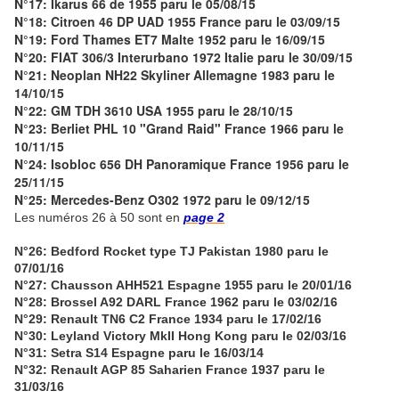
N°17: Ikarus 66 de 1955 paru le 05/08/15
N°18: Citroen 46 DP UAD 1955 France paru le 03/09/15
N°19: Ford Thames ET7 Malte 1952 paru le 16/09/15
N°20: FIAT 306/3 Interurbano 1972 Italie paru le 30/09/15
N°21: Neoplan NH22 Skyliner Allemagne 1983 paru le
14/10/15
N°22: GM TDH 3610 USA 1955 paru le 28/10/15
N°23: Berliet PHL 10 "Grand Raid" France 1966 paru le
10/11/15
N°24: Isobloc 656 DH Panoramique France 1956 paru le
25/11/15
N°25: Mercedes-Benz O302 1972 paru le 09/12/15
Les numéros 26 à 50 sont en
page 2
N°26: Bedford Rocket type TJ Pakistan 1980 paru le
07/01/16
N°27: Chausson AHH521 Espagne 1955 paru le 20/01/16
N°28: Brossel A92 DARL France 1962 paru le 03/02/16
N°29: Renault TN6 C2 France 1934 paru le 17/02/16
N°30: Leyland Victory MkII Hong Kong paru le 02/03/16
N°31: Setra S14 Espagne paru le 16/03/14
N°32: Renault AGP 85 Saharien France 1937 paru le
31/03/16