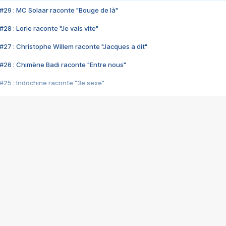
#29 : MC Solaar raconte "Bouge de là"
28 : Lorie raconte "Je vais vite"
#27 : Christophe Willem raconte "Jacques a dit"
#26 : Chimène Badi raconte "Entre nous"
#25 : Indochine raconte "3e sexe"
#24 : Zaho raconte "C'est chelou"
#23 : Patrick Bruel raconte "Au café des délices"
#22 : Kyo raconte "Le chemin"
#21 : Nolwenn Leroy raconte "Cassé"
#20 : Patrick Hernandez raconte "Born to be alive"
#19 : Lorie raconte "Près de moi"
#18 : Michael Jones raconte "A nos actes manqués" (avec Jean-Jacque