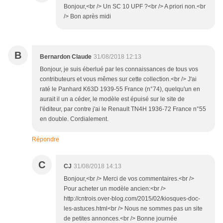
Bonjour,<br /> Un SC 10 UPF ?<br /> A priori non.<br
/> Bon après midi
B
Bernardon Claude
31/08/2018 12:13
Bonjour, je suis éberlué par les connaissances de tous vos
contributeurs et vous mêmes sur cette collection.<br /> J'ai
raté le Panhard K63D 1939-55 France (n°74), quelqu'un en
aurait il un a céder, le modèle est épuisé sur le site de
l'éditeur, par contre j'ai le Renault TN4H 1936-72 France n°55
en double. Cordialement.
Répondre
C
CJ
31/08/2018 14:13
Bonjour,<br /> Merci de vos commentaires.<br />
Pour acheter un modèle ancien:<br />
http://cntrois.over-blog.com/2015/02/kiosques-doc-
les-astuces.html<br /> Nous ne sommes pas un site
de petites annonces.<br /> Bonne journée