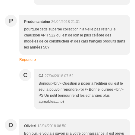
P
Prudon antoine
26/04/2018 21:31
pourquoi cette superbe collection n'a t-elle pas retenu le
chausson APH 522 qui est de loin le plus célèbre des
modèles de ce constructeur et des cars français produits dans
les années 50?
Répondre
C
CJ
27/04/2018 07:52
Bonjour,<br /> Question à poser à l'éditeur qui est le
seul à pouvoir répondre.<br /> Bonne journée <br />
PS:Un petit bonjour rend les échanges plus
agréables.... :o)
O
Olivieri
13/04/2018 06:50
Bonjour, je voulais savoir si à votre connaissance, il est prévu