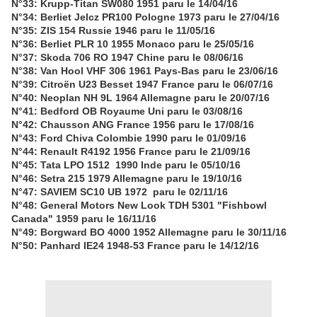
N°33: Krupp-Titan SW080 1951 paru le 14/04/16
N°34: Berliet Jelcz PR100 Pologne 1973 paru le 27/04/16
N°35: ZIS 154 Russie 1946 paru le 11/05/16
N°36: Berliet PLR 10 1955 Monaco paru le 25/05/16
N°37: Skoda 706 RO 1947 Chine paru le 08/06/16
N°38: Van Hool VHF 306 1961 Pays-Bas paru le 23/06/16
N°39: Citroën U23 Besset 1947 France paru le 06/07/16
N°40: Neoplan NH 9L 1964 Allemagne paru le 20/07/16
N°41: Bedford OB Royaume Uni paru le 03/08/16
N°42: Chausson ANG France 1956 paru le 17/08/16
N°43: Ford Chiva Colombie 1990 paru le 01/09/16
N°44: Renault R4192 1956 France paru le 21/09/16
N°45: Tata LPO 1512 1990 Inde paru le 05/10/16
N°46: Setra 215 1979 Allemagne paru le 19/10/16
N°47: SAVIEM SC10 UB 1972 paru le 02/11/16
N°48: General Motors New Look TDH 5301 "Fishbowl
Canada" 1959 paru le 16/11/16
N°49: Borgward BO 4000 1952 Allemagne paru le 30/11/16
N°50: Panhard IE24 1948-53 France paru le 14/12/16