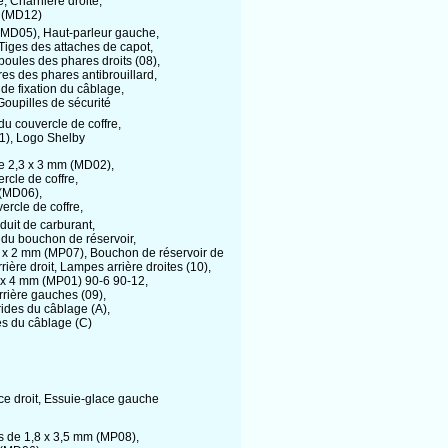
, Charnière droite,
m (MD12)
 (MD05), Haut-parleur gauche,
iges des attaches de capot,
ules des phares droits (08),
es des phares antibrouillard,
e fixation du câblage,
upilles de sécurité
du couvercle de coffre,
11), Logo Shelby
de 2,3 x 3 mm (MD02),
ercle de coffre,
 (MD06),
ercle de coffre,
duit de carburant,
u bouchon de réservoir,
2 x 2 mm (MP07), Bouchon de réservoir de
ère droit, Lampes arrière droites (10),
 x 4 mm (MP01) 90-6 90-12,
rière gauches (09),
des du câblage (A),
s du câblage (C)
e droit, Essuie-glace gauche
is de 1,8 x 3,5 mm (MP08),