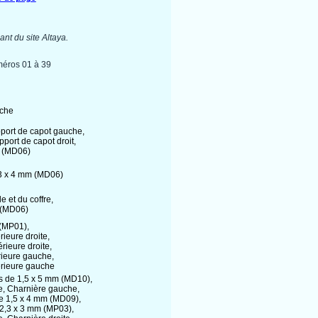
nt du site Altaya.
méros 01 à 39
uche
port de capot gauche,
port de capot droit,
m (MD06)
2,3 x 4 mm (MD06)
e et du coffre,
m (MD06)
 (MP01),
érieure droite,
érieure droite,
érieure gauche,
périeure gauche
is de 1,5 x 5 mm (MD10),
e, Charnière gauche,
de 1,5 x 4 mm (MD09),
e 2,3 x 3 mm (MP03),