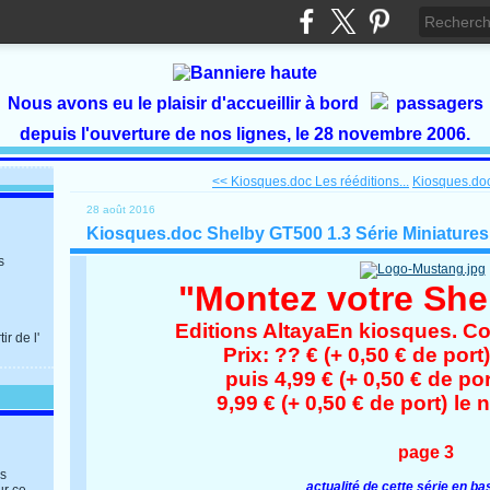
Nous avons eu le plaisir d'accueillir à bord
passagers
depuis l'ouverture de nos lignes, le 28 novembre 2006.
<< Kiosques.doc Les rééditions...
Kiosques.doc
28 août 2016
Kiosques.doc Shelby GT500 1.3 Série Miniatures
s
"Montez votre She
Editions Altaya
En kiosques. Co
r de l'
Prix: ?? € (+ 0,50 € de por
puis 4,99 € (+ 0,50 € de po
9,99 € (+ 0,50 € de port)
le 
page 3
es
actualité de cette série en ba