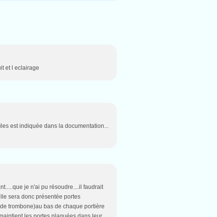
t et l eclairage
les est indiquée dans la documentation...
t.....que je n'ai pu résoudre....il faudrait
...elle sera donc présentée portes
ux de trombone)au bas de chaque portière
i maintient les portes plaquées dans leur