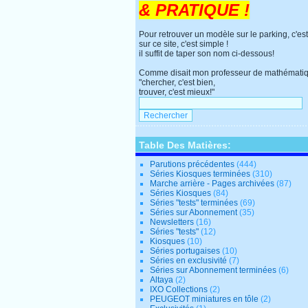
& PRATIQUE !
Pour retrouver un modèle sur le parking, c'est
sur ce site, c'est simple !
il suffit de taper son nom ci-dessous!
Comme disait mon professeur de mathématiq
"chercher, c'est bien,
trouver, c'est mieux!"
Table Des Matières:
Parutions précédentes
(444)
Séries Kiosques terminées
(310)
Marche arrière - Pages archivées
(87)
Séries Kiosques
(84)
Séries "tests" terminées
(69)
Séries sur Abonnement
(35)
Newsletters
(16)
Séries "tests"
(12)
Kiosques
(10)
Séries portugaises
(10)
Séries en exclusivité
(7)
Séries sur Abonnement terminées
(6)
Altaya
(2)
IXO Collections
(2)
PEUGEOT miniatures en tôle
(2)