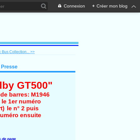
Connexion
+
Créer mon blog
 Bus Collection... >>
 Presse
lby GT500"
de barres: M1946
t) le 1er numéro
rt)
le n° 2 puis
numéro ensuite
s de page