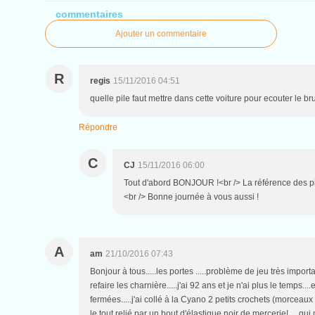
commentaires
Ajouter un commentaire
R
regis
15/11/2016 04:51
quelle pile faut mettre dans cette voiture pour ecouter le brui
Répondre
C
CJ
15/11/2016 06:00
Tout d'abord BONJOUR !<br /> La référence des pi
<br /> Bonne journée à vous aussi !
A
am
21/10/2016 07:43
Bonjour à tous.....les portes .....problème de jeu très importan
refaire les charnière.....j'ai 92 ans et je n'ai plus le temps.
fermées.....j'ai collé à la Cyano 2 petits crochets (morcea
le tout relié par un bout d'élastique noir de mercerie!.....qu