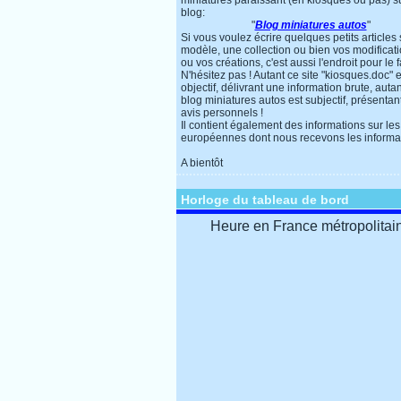
miniatures paraissant (en kiosques ou pas) s
blog:
"
Blog miniatures autos
"
Si vous voulez écrire quelques petits articles
modèle, une collection ou bien vos modificat
ou vos créations, c'est aussi l'endroit pour le f
N'hésitez pas ! Autant ce site "kiosques.doc" e
objectif, délivrant une information brute, autan
blog miniatures autos est subjectif, présentan
avis personnels !
Il contient également des informations sur les
européennes dont nous recevons les informa
A bientôt
Horloge du tableau de bord
Heure en France métropolitai