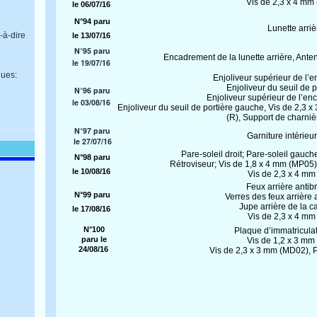
Vis de 2,3 x 4 m
le 06/07/16
N°94 paru
Lunette arrie
-à-dire
le 13/07/16
N°95 paru
Encadrement de la lunette arrière, Ant
le 19/07/16
ues:
Enjoliveur supérieur de l’
Enjoliveur du seuil de po
N°96 paru
Enjoliveur supérieur de l’e
le 03/08/16
Enjoliveur du seuil de portière gauche, Vis de 2,3 
(R), Support de charnie
N°97 paru
Garniture intérieur
le 27/07/16
Pare-soleil droit; Pare-soleil gauch
N°98 paru
Rétroviseur; Vis de 1,8 x 4 mm (MP05
le 10/08/16
Vis de 2,3 x 4 m
Feux arrière antibr
N°99 paru
Verres des feux arrière 
Jupe arrière de la c
le 17/08/16
Vis de 2,3 x 4 m
N°100
Plaque d’immatriculat
paru le
Vis de 1,2 x 3 mm
24/08/16
Vis de 2,3 x 3 mm (MD02), P