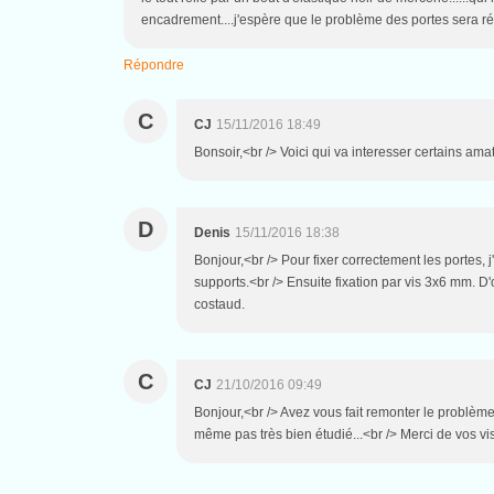
encadrement....j'espère que le problème des portes sera 
Répondre
C
CJ
15/11/2016 18:49
Bonsoir,<br /> Voici qui va interesser certains ama
D
Denis
15/11/2016 18:38
Bonjour,<br /> Pour fixer correctement les portes, 
supports.<br /> Ensuite fixation par vis 3x6 mm. D
costaud.
C
CJ
21/10/2016 09:49
Bonjour,<br /> Avez vous fait remonter le problèm
même pas très bien étudié...<br /> Merci de vos vi