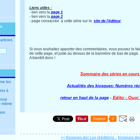
Liens utiles :
- lien vers la
page 1
- lien vers la
page 2
- page consacrée à cette série sur le
site de l'éditeur
ux
articles
Si vous souhaitez apporter des commentaires, vous pouvez le fair
de cette page, et juste au dessus de la bannière de bas de page.
A bientôt donc !
Sommaire des séries en cours
mme les
Actualités des kiosques: Numéros ré
tres à
-
Edito - Quoi
retour en haut de la page
resse
 le même
tion
Repost
0
<< Kiosques.doc Les rééditions...
Kiosques.doc