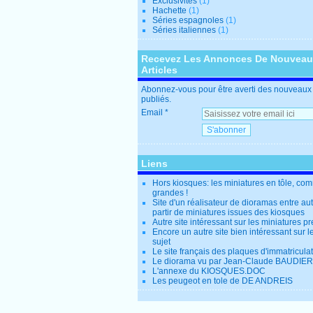
Exclusivités
(1)
Hachette
(1)
Séries espagnoles
(1)
Séries italiennes
(1)
Recevez Les Annonces De Nouvea
Articles
Abonnez-vous pour être averti des nouveaux 
publiés.
Email
Liens
Hors kiosques: les miniatures en tôle, co
grandes !
Site d'un réalisateur de dioramas entre au
partir de miniatures issues des kiosques
Autre site intéressant sur les miniatures p
Encore un autre site bien intéressant sur
sujet
Le site français des plaques d'immatricula
Le diorama vu par Jean-Claude BAUDIER
L'annexe du KIOSQUES.DOC
Les peugeot en tole de DE ANDREIS