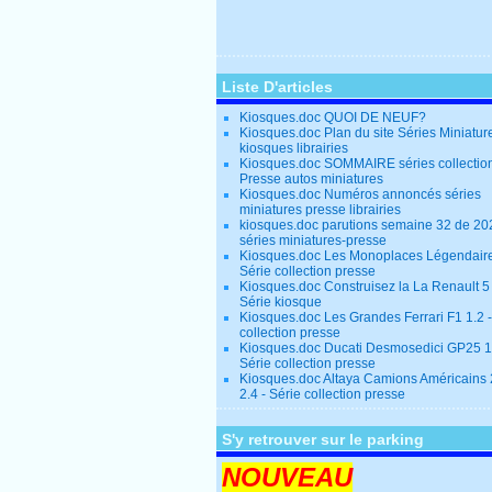
Liste D'articles
Kiosques.doc QUOI DE NEUF?
Kiosques.doc Plan du site Séries Miniatur
kiosques librairies
Kiosques.doc SOMMAIRE séries collectio
Presse autos miniatures
Kiosques.doc Numéros annoncés séries
miniatures presse librairies
kiosques.doc parutions semaine 32 de 20
séries miniatures-presse
Kiosques.doc Les Monoplaces Légendaire
Série collection presse
Kiosques.doc Construisez la La Renault 5
Série kiosque
Kiosques.doc Les Grandes Ferrari F1 1.2 -
collection presse
Kiosques.doc Ducati Desmosedici GP25 1.
Série collection presse
Kiosques.doc Altaya Camions Américains
2.4 - Série collection presse
S'y retrouver sur le parking
NOUVEAU