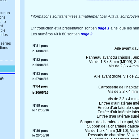
ur ce
 sur un
Informations soit transmises aimablement par Altaya, soit provena
ions
aire.
st
L'introduction et la présentation sont en
page 1
ainsi que les nu
t le
Les numéros 40 à 80 sont en
page 2
t des
 séries
N°81 paru
tions.
Aile avant ga
le 13/04/16
Panneau avant du châssis, Sup
N°82 paru
Vis de 1,8 x 3 mm (MP09), Sup
le 20/04/16
Vis de 2,3 x 4 m
N°83 paru
Aile avant droite, Vis de 
ne
le 27/04/16
N°84 paru
C
arrosserie de l’habitacl
Vis de 2,3 x 4 m
le 10/05/16
Vis de 2,3 x 4 mm
Entrée d’air latérale inf
N°85 paru
Entrée d’air latérale sup
le 12/05/16
Entrée d’air latérale inf
Entrée d’air latérale su
Supports de charnière du capot, V
Support de la charnière gauch
N°86 paru
Vis de 1,5 x 4 mm (MP10), Vis 
le 20/05/16
Ressorts de charnière, Vis d