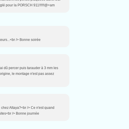
réglé pour la PORSCH 911!!!!!!@+am
teurs...<br /> Bonne soirée
j'ai dû percer puis tarauder à 3 mm les
'origine, le montage n'est pas assez
e chez Altaya?<br /> Ce n'est quand
sites<br /> Bonne journée