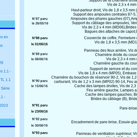
Support de la charnière droite
Vis de 2,3 x 4 m
Haut-parleur droit, Vis de 1,8 x 3,5 mm
Support des ampoules centrales 87-5,T
N°87 paru
Ampoules des phares gauches (07),Ampo
le 26/05/16
Support du câblage des ampoules, Verr
Vis de 2,3 x 4 mm (MD06),Brides d
Bagues des attaches de capot,Go
es en
Couvercle de coffre, Fermeture 
N°88 paru
Vis de 1,8 x 3,5 mm (MD
le 01/06/16
ns
Panneau des feux arrière, Vis 
N°89 paru
Charnière droite du couv
le 08/06/16
Vis de 2,3 x 4 mm
26
Charnière gauche du couv
Support de serrure et du con
s 1.1 -
Vis de 1,8 x 4 mm (MP05), Embase d
Charnière du bouchon de réservoir 90-2, Vis de 1,
 TL 1.1
N°90 paru
carburant, Vis de 1,2 x 3 mm (MP02) 90-14, Feu arri
le 15/06/16
Cache des lampes droites, Vis de 2,3
 Série
Feu arrière gauche, Lampes ar
Cache des lampes gauches, Bri
1 -
Brides du câblage (B),
Bride
 2023
N°91 paru
Pare-brise
le 23/06/16
N°92 paru
Encadrement de pare-brise, Essuie-glac
le 30/06/16
N°93 paru
Panneau de ventilation supérieur, V