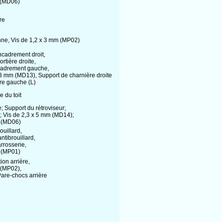
m (MD06)
̀re
enne, Vis de 1,2 x 3 mm (MP02)
encadrement droit,
rtière droite,
ncadrement gauche,
x 3 mm (MD13), Support de charnière droite
̀re gauche (L)
e du toit
e; Support du rétroviseur;
); Vis de 2,3 x 5 mm (MD14);
m (MD06)
ouillard,
antibrouillard,
arrosserie,
m (MP01)
ion arrière,
 (MP02),
are-chocs arrière