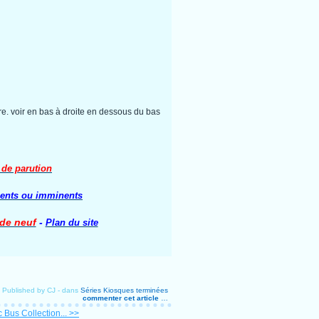
e. voir en bas à droite en dessous du bas
 de parution
cents ou imminents
 de neuf
-
Plan du site
Published by CJ
-
dans
Séries Kiosques terminées
commenter cet article
…
 Bus Collection... >>