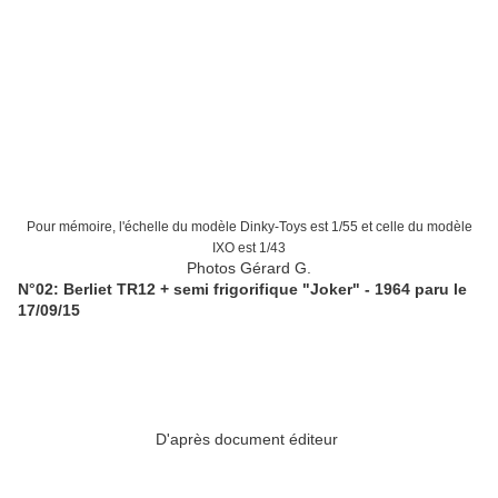
Pour mémoire, l'échelle du m
odèle
Dinky-Toys est 1/55 et celle du modèle
IXO est 1/43
Photos Gérard G.
N°02: Berliet TR12 + semi frigorifique "Joker" - 1964 paru le
17/09/15
D'après document éditeur